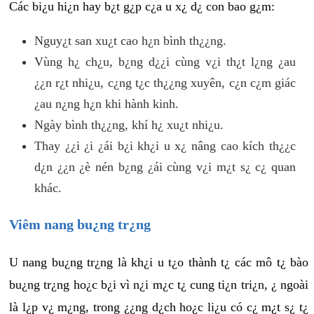
Các bi¿u hi¿n hay b¿t g¿p c¿a u x¿ d¿ con bao g¿m:
Nguy¿t san xu¿t cao h¿n bình th¿¿ng.
Vùng h¿ ch¿u, b¿ng d¿¿i cùng v¿i th¿t l¿ng ¿au
¿¿n r¿t nhi¿u, c¿ng t¿c th¿¿ng xuyên, c¿n c¿m giác
¿au n¿ng h¿n khi hành kinh.
Ngày bình th¿¿ng, khí h¿ xu¿t nhi¿u.
Thay ¿¿i ¿i ¿ái b¿i kh¿i u x¿ nâng cao kích th¿¿c
d¿n ¿¿n ¿è nén b¿ng ¿ái cùng v¿i m¿t s¿ c¿ quan
khác.
Viêm nang bu¿ng tr¿ng
U nang bu¿ng tr¿ng là kh¿i u t¿o thành t¿ các mô t¿ bào
bu¿ng tr¿ng ho¿c b¿i vì n¿i m¿c t¿ cung ti¿n tri¿n, ¿ ngoài
là l¿p v¿ m¿ng, trong ¿¿ng d¿ch ho¿c li¿u có c¿ m¿t s¿ t¿