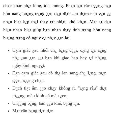
ch¿c khác nh¿: lông, tóc, móng. Ph¿n l¿n các tr¿¿ng h¿p
hòn nang bu¿ng tr¿ng ¿¿u ti¿p di¿n âm th¿m nên v¿n ¿¿
nh¿n bi¿t k¿p th¿i th¿y r¿t nhi¿u khó kh¿n. M¿t s¿ d¿u
hi¿u nh¿n bi¿t giúp b¿n nh¿n th¿y tình tr¿ng hòn nang
bu¿ng tr¿ng có nguy c¿ nh¿c ¿¿n là:
C¿m giác ¿au nhói ch¿ b¿ng d¿¿i, c¿ng t¿c c¿ng
nh¿ ¿au ¿¿n ¿¿t h¿n khi giao h¿p hay t¿i nh¿ng
ngày kinh nguy¿t.
C¿n c¿m giác ¿au có th¿ lan sang ch¿ l¿ng, m¿n
s¿¿n, x¿¿ng ch¿u.
D¿ch ti¿t âm ¿¿o ch¿y không ít, "r¿ng râu" th¿t
th¿¿ng, máu kinh có màu ¿en.
Ch¿¿ng b¿ng, ban ¿¿u khá, b¿ng l¿n.
M¿t cân b¿ng ti¿u ti¿n.