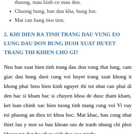
thuong, mau kinh co mau den.
Chuong bung, ban dau kha, bung lon.
Mat can bang tieu tien.
2. KHI DIEN RA TINH TRANG DAU VUNG EO
LUNG DAU DON BUNG DUOI XUAT HUYET
TRANG THI KHIEN CHO GI?
Neu ban xuat hien tinh trang dau don vung that lung, cam
giac dau bung duoi cung voi huyet trang xuat khong it
khong phai bieu hien kinh nguyet thi tot nhat can phai di
den bac si kham bac si chuyen khoa de duoc tham kham,
ket luan chinh xac hien tuong tinh mang cung voi Vi vay
toi phuong an dieu tri khoa hoc. Mat khac, ban cung nhat
thiet luu y mot so ban khoan sau de tranh nhung chi phoi