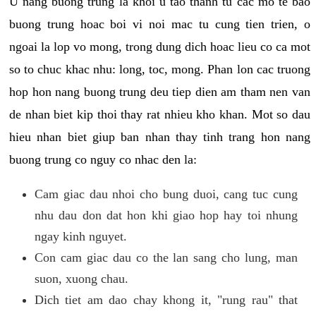
U nang buong trung la khoi u tao thanh tu cac mo te bao
buong trung hoac boi vi noi mac tu cung tien trien, o
ngoai la lop vo mong, trong dung dich hoac lieu co ca mot
so to chuc khac nhu: long, toc, mong. Phan lon cac truong
hop hon nang buong trung deu tiep dien am tham nen van
de nhan biet kip thoi thay rat nhieu kho khan. Mot so dau
hieu nhan biet giup ban nhan thay tinh trang hon nang
buong trung co nguy co nhac den la:
Cam giac dau nhoi cho bung duoi, cang tuc cung
nhu dau don dat hon khi giao hop hay toi nhung
ngay kinh nguyet.
Con cam giac dau co the lan sang cho lung, man
suon, xuong chau.
Dich tiet am dao chay khong it, "rung rau" that