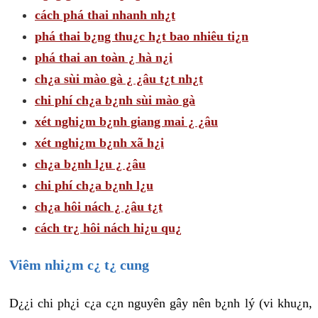
cách phá thai nhanh nh¿t
phá thai b¿ng thu¿c h¿t bao nhiêu ti¿n
phá thai an toàn ¿ hà n¿i
ch¿a sùi mào gà ¿ ¿âu t¿t nh¿t
chi phí ch¿a b¿nh sùi mào gà
xét nghi¿m b¿nh giang mai ¿ ¿âu
xét nghi¿m b¿nh xã h¿i
ch¿a b¿nh l¿u ¿ ¿âu
chi phí ch¿a b¿nh l¿u
ch¿a hôi nách ¿ ¿âu t¿t
cách tr¿ hôi nách hi¿u qu¿
Viêm nhi¿m c¿ t¿ cung
D¿¿i chi ph¿i c¿a c¿n nguyên gây nên b¿nh lý (vi khu¿n,