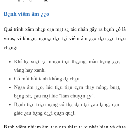
B¿nh viêm âm ¿¿o
Quá trình xâm nh¿p c¿a m¿t s¿ tác nhân gây ra b¿nh ¿ó là
virus, vi khu¿n, n¿m,¿ d¿n t¿i viêm âm ¿¿o d¿n ¿¿n tri¿u
ch¿ng:
Khí h¿ xu¿t r¿t nhi¿u th¿t th¿¿ng, màu tr¿ng ¿¿c,
vàng hay xanh.
Có mùi hôi tanh không d¿ ch¿u.
Ng¿a âm ¿¿o, lúc ti¿u ti¿n c¿m th¿y nóng, bu¿t,
b¿ng rát, ¿au m¿i lúc "làm chuy¿n ¿y".
B¿nh ti¿n tri¿n n¿ng có th¿ d¿n t¿i ¿au l¿ng, c¿m
giác ¿au b¿ng d¿¿i qu¿n qu¿i.
B¿nh viêm nhi¿m âm ¿¿o c¿n thi¿t ¿¿¿c phát hi¿n và ch¿a