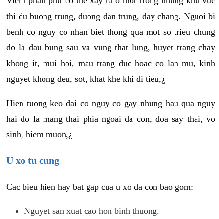
Viem phan phu co the xay ra o mot trong nhung khu vuc
thi du buong trung, duong dan trung, day chang. Nguoi bi
benh co nguy co nhan biet thong qua mot so trieu chung
do la dau bung sau va vung that lung, huyet trang chay
khong it, mui hoi, mau trang duc hoac co lan mu, kinh
nguyet khong deu, sot, khat khe khi di tieu,¿
Hien tuong keo dai co nguy co gay nhung hau qua nguy
hai do la mang thai phia ngoai da con, doa say thai, vo
sinh, hiem muon,¿
U xo tu cung
Cac bieu hien hay bat gap cua u xo da con bao gom:
Nguyet san xuat cao hon binh thuong.