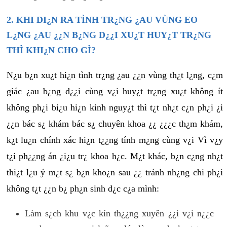
2. KHI DI¿N RA TÌNH TR¿NG ¿AU VÙNG EO
L¿NG ¿AU ¿¿N B¿NG D¿¿I XU¿T HUY¿T TR¿NG
THÌ KHI¿N CHO GÌ?
N¿u b¿n xu¿t hi¿n tình tr¿ng ¿au ¿¿n vùng th¿t l¿ng, c¿m
giác ¿au b¿ng d¿¿i cùng v¿i huy¿t tr¿ng xu¿t không ít
không ph¿i bi¿u hi¿n kinh nguy¿t thì t¿t nh¿t c¿n ph¿i ¿i
¿¿n bác s¿ khám bác s¿ chuyên khoa ¿¿ ¿¿¿c th¿m khám,
k¿t lu¿n chính xác hi¿n t¿¿ng tính m¿ng cùng v¿i Vì v¿y
t¿i ph¿¿ng án ¿i¿u tr¿ khoa h¿c. M¿t khác, b¿n c¿ng nh¿t
thi¿t l¿u ý m¿t s¿ b¿n kho¿n sau ¿¿ tránh nh¿ng chi ph¿i
không t¿t ¿¿n b¿ ph¿n sinh d¿c c¿a mình:
Làm s¿ch khu v¿c kín th¿¿ng xuyên ¿¿i v¿i n¿¿c