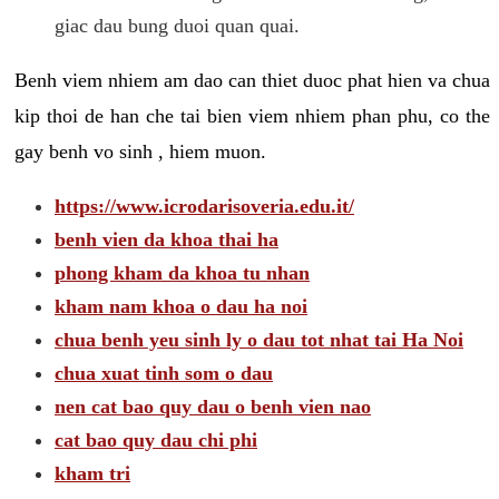
giac dau bung duoi quan quai.
Benh viem nhiem am dao can thiet duoc phat hien va chua
kip thoi de han che tai bien viem nhiem phan phu, co the
gay benh vo sinh , hiem muon.
https://www.icrodarisoveria.edu.it/
benh vien da khoa thai ha
phong kham da khoa tu nhan
kham nam khoa o dau ha noi
chua benh yeu sinh ly o dau tot nhat tai Ha Noi
chua xuat tinh som o dau
nen cat bao quy dau o benh vien nao
cat bao quy dau chi phi
kham tri