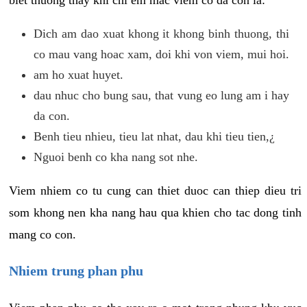
biet thuong thay khi chi em mac viem co da con la:
Dich am dao xuat khong it khong binh thuong, thi
co mau vang hoac xam, doi khi von viem, mui hoi.
am ho xuat huyet.
dau nhuc cho bung sau, that vung eo lung am i hay
da con.
Benh tieu nhieu, tieu lat nhat, dau khi tieu tien,¿
Nguoi benh co kha nang sot nhe.
Viem nhiem co tu cung can thiet duoc can thiep dieu tri
som khong nen kha nang hau qua khien cho tac dong tinh
mang co con.
Nhiem trung phan phu