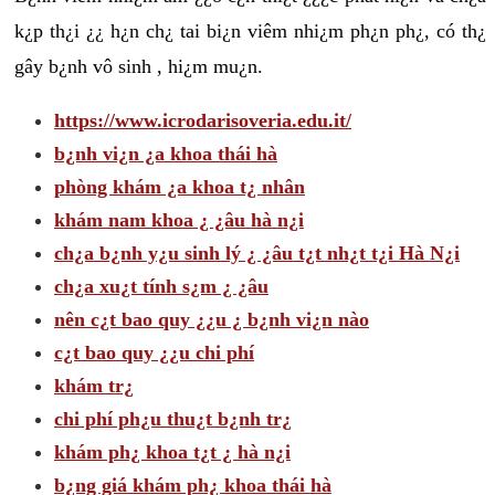
k¿p th¿i ¿¿ h¿n ch¿ tai bi¿n viêm nhi¿m ph¿n ph¿, có th¿
gây b¿nh vô sinh , hi¿m mu¿n.
https://www.icrodarisoveria.edu.it/
b¿nh vi¿n ¿a khoa thái hà
phòng khám ¿a khoa t¿ nhân
khám nam khoa ¿ ¿âu hà n¿i
ch¿a b¿nh y¿u sinh lý ¿ ¿âu t¿t nh¿t t¿i Hà N¿i
ch¿a xu¿t tính s¿m ¿ ¿âu
nên c¿t bao quy ¿¿u ¿ b¿nh vi¿n nào
c¿t bao quy ¿¿u chi phí
khám tr¿
chi phí ph¿u thu¿t b¿nh tr¿
khám ph¿ khoa t¿t ¿ hà n¿i
b¿ng giá khám ph¿ khoa thái hà