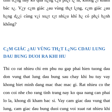
tình tr¿ng này ko quá n¿ng c¿n ph¿i l¿ là, không ¿i khám
bác s¿. V¿y c¿m giác ¿au vùng th¿t l¿ng, c¿m giác ¿au
b¿ng d¿¿i cùng v¿i xu¿t r¿t nhi¿u khí h¿ có ph¿i b¿nh
không?
C¿M GIÁC ¿AU VÙNG TH¿T L¿NG CDAU LUNG
DAU BUNG DUOI RA KHI HU
Thi co rat nhieu chi em phu nu gap phai hien tuong dau
don vung that lung dau bung sau chay khi hu tuy vay
khong biet minh dang mac thac mac gi. Rat nhieu co the
con coi nhe cho rang tinh trang nay ko qua nang can phai
lo la, khong di kham bac si. Vay cam giac dau vung that
lung, cam giac dau bung duoi cung voi xuat rat nhieu khi