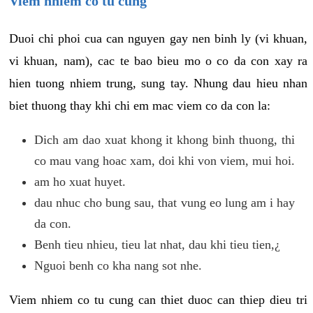
Viem nhiem co tu cung
Duoi chi phoi cua can nguyen gay nen binh ly (vi khuan,
vi khuan, nam), cac te bao bieu mo o co da con xay ra
hien tuong nhiem trung, sung tay. Nhung dau hieu nhan
biet thuong thay khi chi em mac viem co da con la:
Dich am dao xuat khong it khong binh thuong, thi
co mau vang hoac xam, doi khi von viem, mui hoi.
am ho xuat huyet.
dau nhuc cho bung sau, that vung eo lung am i hay
da con.
Benh tieu nhieu, tieu lat nhat, dau khi tieu tien,¿
Nguoi benh co kha nang sot nhe.
Viem nhiem co tu cung can thiet duoc can thiep dieu tri