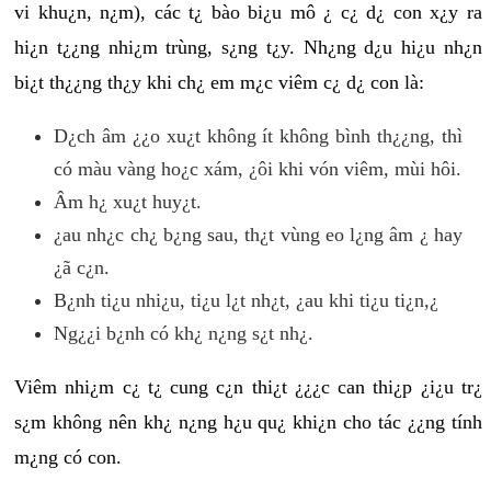
vi khu¿n, n¿m), các t¿ bào bi¿u mô ¿ c¿ d¿ con x¿y ra
hi¿n t¿¿ng nhi¿m trùng, s¿ng t¿y. Nh¿ng d¿u hi¿u nh¿n
bi¿t th¿¿ng th¿y khi ch¿ em m¿c viêm c¿ d¿ con là:
D¿ch âm ¿¿o xu¿t không ít không bình th¿¿ng, thì
có màu vàng ho¿c xám, ¿ôi khi vón viêm, mùi hôi.
Âm h¿ xu¿t huy¿t.
¿au nh¿c ch¿ b¿ng sau, th¿t vùng eo l¿ng âm ¿ hay
¿ã c¿n.
B¿nh ti¿u nhi¿u, ti¿u l¿t nh¿t, ¿au khi ti¿u ti¿n,¿
Ng¿¿i b¿nh có kh¿ n¿ng s¿t nh¿.
Viêm nhi¿m c¿ t¿ cung c¿n thi¿t ¿¿¿c can thi¿p ¿i¿u tr¿
s¿m không nên kh¿ n¿ng h¿u qu¿ khi¿n cho tác ¿¿ng tính
m¿ng có con.