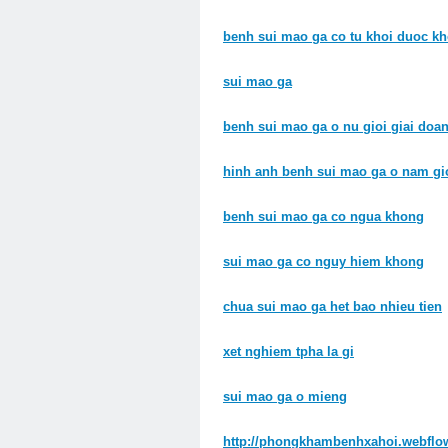
benh sui mao ga co tu khoi duoc k
sui mao ga
benh sui mao ga o nu gioi giai doa
hinh anh benh sui mao ga o nam gi
benh sui mao ga co ngua khong
sui mao ga co nguy hiem khong
chua sui mao ga het bao nhieu tien
xet nghiem tpha la gi
sui mao ga o mieng
http://phongkhambenhxahoi.webflow