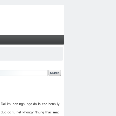
Doi khi con nghi ngo do la cac benh ly
inh duc co tu het khong? Nhung thac mac