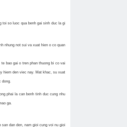
toi so luoc qua benh gai sinh duc la gi
anh nhung not sui va xuat hien o co quan
 te bao gai o tren phan thuong bi co vai
guy hiem den viec nay. Mat khac, su xuat
c dong.
ong phai la can benh tinh duc cung nhu
mao ga.
h san dan den, nam gioi cung voi nu gioi