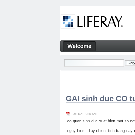
Skip to Content
Welcome
Welcome
Navigation
GAI sinh duc CO 
3/11/21 5:50 AM
co quan sinh duc xuat hien mot so not
nguy hiem. Tuy nhien, tinh trang nay 