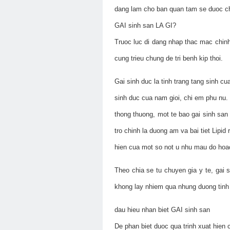
dang lam cho ban quan tam se duoc chun
GAI sinh san LA GI?
Truoc luc di dang nhap thac mac chinh
cung trieu chung de tri benh kip thoi.
Gai sinh duc la tinh trang tang sinh cu
sinh duc cua nam gioi, chi em phu nu.
thong thuong, mot te bao gai sinh san 
tro chinh la duong am va bai tiet Lipi
hien cua mot so not u nhu mau do hoa
Theo chia se tu chuyen gia y te, gai
khong lay nhiem qua nhung duong tinh
dau hieu nhan biet GAI sinh san
De phan biet duoc qua trinh xuat hien c