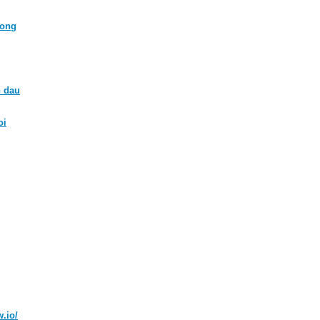
hong
n dau
oi
.io/