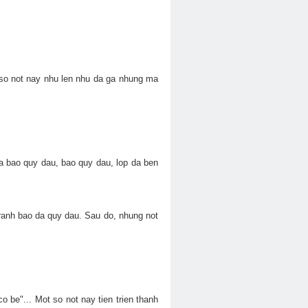
 so not nay nhu len nhu da ga nhung ma
da bao quy dau, bao quy dau, lop da ben
 ranh bao da quy dau. Sau do, nhung not
o be"... Mot so not nay tien trien thanh