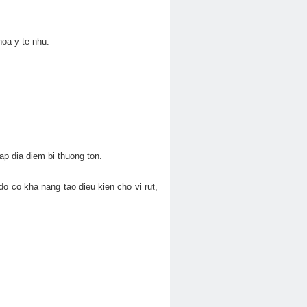
hoa y te nhu:
ap dia diem bi thuong ton.
do co kha nang tao dieu kien cho vi rut,