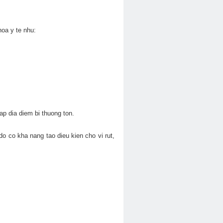
hoa y te nhu:
ap dia diem bi thuong ton.
do co kha nang tao dieu kien cho vi rut,