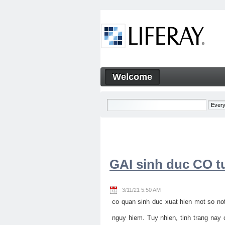
Skip to Content
Welcome
Welcome
Navigation
GAI sinh duc CO 
3/11/21 5:50 AM
co quan sinh duc xuat hien mot so not
nguy hiem. Tuy nhien, tinh trang nay 