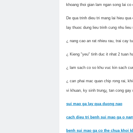
khoang thoi gian lam ngan song lai co
De qua trinh dieu tri mang lai hieu qu
lay thuoc dung lieu trinh cung nhu lieu
¿ nang cao an rat nhieu rau, trai cay 
¿ Kieng "yeu" tinh duc it nhat 2 tuan h
¿ lam sach co so khu vuc kin sach cun
¿ can phai mac quan chip rong rai, khi
vi khuan, ky sinh trung¿ tan cong gay
sui mao ga lay qua duong nao
cach dieu tri benh sui mao ga o nam
benh sui mao ga co the chua khoi 