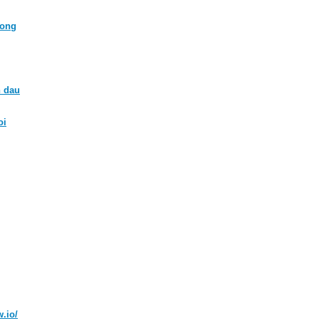
hong
n dau
oi
.io/