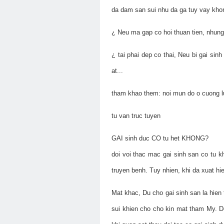
da dam san sui nhu da ga tuy vay kho
¿ Neu ma gap co hoi thuan tien, nhung 
¿ tai phai dep co thai, Neu bi gai sinh
at...
tham khao them: noi mun do o cuong lu
tu van truc tuyen
GAI sinh duc CO tu het KHONG?
doi voi thac mac gai sinh san co tu k
truyen benh. Tuy nhien, khi da xuat hi
Mat khac, Du cho gai sinh san la hien
sui khien cho cho kin mat tham My. Do