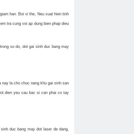
iam han. Boi vi the, Neu xuat hien tinh
em tra cung voi ap dung bien phap dieu
g trong so do, dot gai sinh duc bang may
 nay la cho chuc nang khu gai sinh san
t dien yeu cau bac si can phai co tay
i sinh duc bang may dot laser de dang,