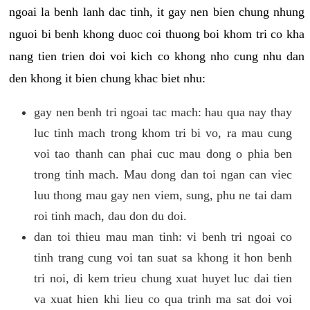
ngoai la benh lanh dac tinh, it gay nen bien chung nhung
nguoi bi benh khong duoc coi thuong boi khom tri co kha
nang tien trien doi voi kich co khong nho cung nhu dan
den khong it bien chung khac biet nhu:
gay nen benh tri ngoai tac mach: hau qua nay thay
luc tinh mach trong khom tri bi vo, ra mau cung
voi tao thanh can phai cuc mau dong o phia ben
trong tinh mach. Mau dong dan toi ngan can viec
luu thong mau gay nen viem, sung, phu ne tai dam
roi tinh mach, dau don du doi.
dan toi thieu mau man tinh: vi benh tri ngoai co
tinh trang cung voi tan suat sa khong it hon benh
tri noi, di kem trieu chung xuat huyet luc dai tien
va xuat hien khi lieu co qua trinh ma sat doi voi