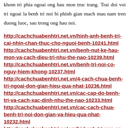
khom tri phia ngoai ong hau mon truc trang. Trai doi voi
tri ngoai la benh tri noi bi phinh gian mach mau nam tren
duong luoc, sau trong ong hau noi.
http://cachchuabenhtri.net.vn/hinh-anh-benh-tri-
cai-nhin-chan-thuc-cho-nguoi-benh-10241.html
http://cachchuabenhtri.net.vn/benh-nut-ke-hau-
mon-va-cach-dieu-tri-nhu-the-nao-10239.html
http://cachchuabenhtri.net.vn/benh-tri-noi-co-
nguy-hiem-khong-10237.html
http://cachchuabenhtri.net.vn/4-cach-chua-benh-
tri-ngoai-don-gian-hieu-qua-nhat-10236.html
http://cachchuabenhtri.net.vn/cac-cap-do-benh-
tri-va-cach-xac-dinh-nhu-the-nao-10233.html
http://cachchuabenhtri.net.vn/cac-cach-chua-
benh-tri-noi-don-gian-va-hieu-qua-nhat-
10232.html