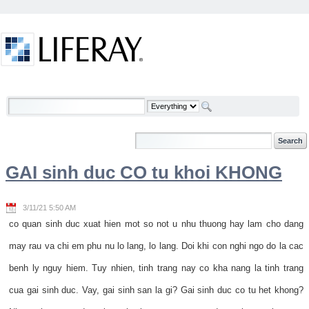
Skip to Content
Welcome
GAI sinh duc CO tu khoi KHONG
3/11/21 5:50 AM
co quan sinh duc xuat hien mot so not u nhu thuong hay lam cho dang
may rau va chi em phu nu lo lang, lo lang. Doi khi con nghi ngo do la cac
benh ly nguy hiem. Tuy nhien, tinh trang nay co kha nang la tinh trang
cua gai sinh duc. Vay, gai sinh san la gi? Gai sinh duc co tu het khong?