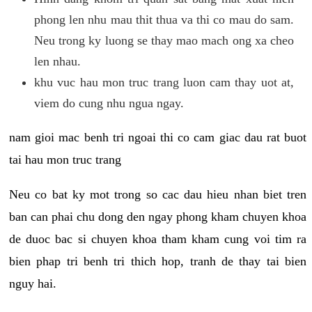
phong len nhu mau thit thua va thi co mau do sam.
Neu trong ky luong se thay mao mach ong xa cheo
len nhau.
khu vuc hau mon truc trang luon cam thay uot at,
viem do cung nhu ngua ngay.
nam gioi mac benh tri ngoai thi co cam giac dau rat buot
tai hau mon truc trang
Neu co bat ky mot trong so cac dau hieu nhan biet tren
ban can phai chu dong den ngay phong kham chuyen khoa
de duoc bac si chuyen khoa tham kham cung voi tim ra
bien phap tri benh tri thich hop, tranh de thay tai bien
nguy hai.