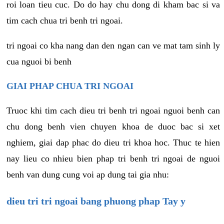
roi loan tieu cuc. Do do hay chu dong di kham bac si va
tim cach chua tri benh tri ngoai.
tri ngoai co kha nang dan den ngan can ve mat tam sinh ly
cua nguoi bi benh
GIAI PHAP CHUA TRI NGOAI
Truoc khi tim cach dieu tri benh tri ngoai nguoi benh can
chu dong benh vien chuyen khoa de duoc bac si xet
nghiem, giai dap phac do dieu tri khoa hoc. Thuc te hien
nay lieu co nhieu bien phap tri benh tri ngoai de nguoi
benh van dung cung voi ap dung tai gia nhu:
dieu tri tri ngoai bang phuong phap Tay y