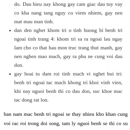
do. Dau hieu nay khong gay cam giac dau tuy vay
co kha nang tang nguy co viem nhiem, gay nen
mat mau man tinh.
dan den nghet khom tri o tinh huong bi benh tri
ngoai tinh trang 4: khom tri sa ra ngoai lau ngay
lam cho co that hau mon truc trang thut manh, gay
nen nghen mao mach, gay ra phu ne cung voi dau
don.
gay hoai tu dam roi tinh mach vi nghet bui tri:
benh tri ngoai tac mach khong tri khoi vinh vien,
khi nay nguoi benh thi co dau don, suc khoe mac
tac dong rat lon.
ban nam mac benh tri ngoai se thay nhieu kho khan cung
voi rac roi trong doi song, tam ly nguoi benh se thi co su