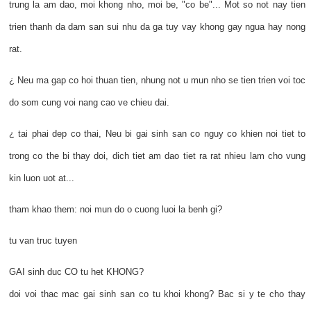
trung la am dao, moi khong nho, moi be, "co be"... Mot so not nay tien
trien thanh da dam san sui nhu da ga tuy vay khong gay ngua hay nong
rat.
¿ Neu ma gap co hoi thuan tien, nhung not u mun nho se tien trien voi toc
do som cung voi nang cao ve chieu dai.
¿ tai phai dep co thai, Neu bi gai sinh san co nguy co khien noi tiet to
trong co the bi thay doi, dich tiet am dao tiet ra rat nhieu lam cho vung
kin luon uot at...
tham khao them: noi mun do o cuong luoi la benh gi?
tu van truc tuyen
GAI sinh duc CO tu het KHONG?
doi voi thac mac gai sinh san co tu khoi khong? Bac si y te cho thay