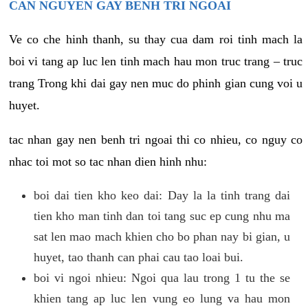
CAN NGUYEN GAY BENH TRI NGOAI
Ve co che hinh thanh, su thay cua dam roi tinh mach la
boi vi tang ap luc len tinh mach hau mon truc trang – truc
trang Trong khi dai gay nen muc do phinh gian cung voi u
huyet.
tac nhan gay nen benh tri ngoai thi co nhieu, co nguy co
nhac toi mot so tac nhan dien hinh nhu:
boi dai tien kho keo dai: Day la la tinh trang dai
tien kho man tinh dan toi tang suc ep cung nhu ma
sat len mao mach khien cho bo phan nay bi gian, u
huyet, tao thanh can phai cau tao loai bui.
boi vi ngoi nhieu: Ngoi qua lau trong 1 tu the se
khien tang ap luc len vung eo lung va hau mon