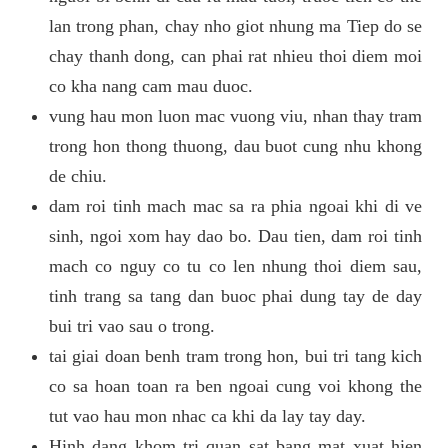
lan trong phan, chay nho giot nhung ma Tiep do se
chay thanh dong, can phai rat nhieu thoi diem moi
co kha nang cam mau duoc.
vung hau mon luon mac vuong viu, nhan thay tram
trong hon thong thuong, dau buot cung nhu khong
de chiu.
dam roi tinh mach mac sa ra phia ngoai khi di ve
sinh, ngoi xom hay dao bo. Dau tien, dam roi tinh
mach co nguy co tu co len nhung thoi diem sau,
tinh trang sa tang dan buoc phai dung tay de day
bui tri vao sau o trong.
tai giai doan benh tram trong hon, bui tri tang kich
co sa hoan toan ra ben ngoai cung voi khong the
tut vao hau mon nhac ca khi da lay tay day.
Hinh dang khom tri quan sat bang mat xuat hien