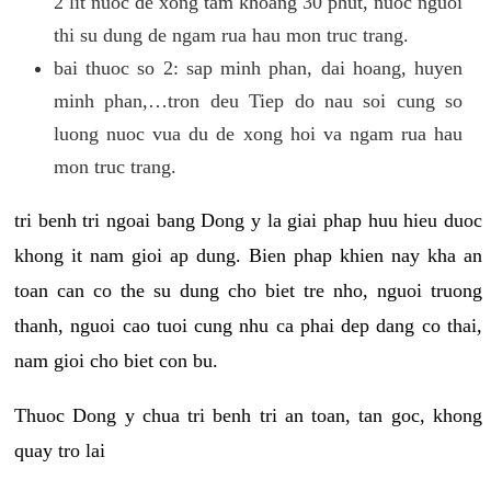
2 lit nuoc de xong tam khoang 30 phut, nuoc nguoi
thi su dung de ngam rua hau mon truc trang.
bai thuoc so 2: sap minh phan, dai hoang, huyen
minh phan,…tron deu Tiep do nau soi cung so
luong nuoc vua du de xong hoi va ngam rua hau
mon truc trang.
tri benh tri ngoai bang Dong y la giai phap huu hieu duoc
khong it nam gioi ap dung. Bien phap khien nay kha an
toan can co the su dung cho biet tre nho, nguoi truong
thanh, nguoi cao tuoi cung nhu ca phai dep dang co thai,
nam gioi cho biet con bu.
Thuoc Dong y chua tri benh tri an toan, tan goc, khong
quay tro lai