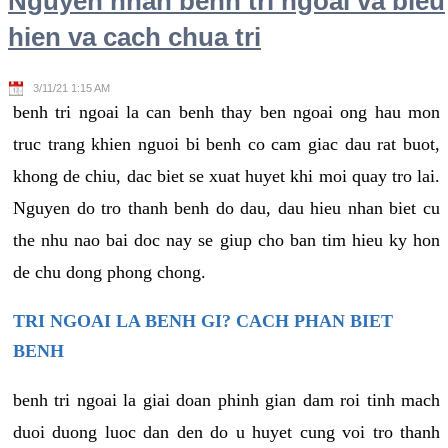
Nguyen nhan benh tri ngoai va bieu
hien va cach chua tri
3/11/21 1:15 AM
benh tri ngoai la can benh thay ben ngoai ong hau mon
truc trang khien nguoi bi benh co cam giac dau rat buot,
khong de chiu, dac biet se xuat huyet khi moi quay tro lai.
Nguyen do tro thanh benh do dau, dau hieu nhan biet cu
the nhu nao bai doc nay se giup cho ban tim hieu ky hon
de chu dong phong chong.
TRI NGOAI LA BENH GI? CACH PHAN BIET
BENH
benh tri ngoai la giai doan phinh gian dam roi tinh mach
duoi duong luoc dan den do u huyet cung voi tro thanh