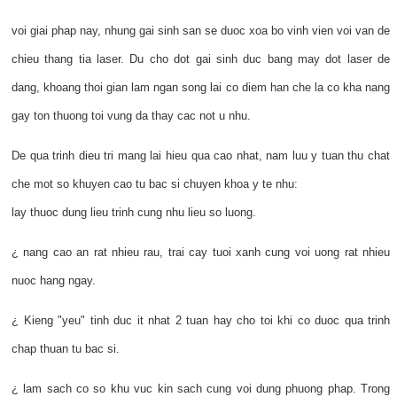
voi giai phap nay, nhung gai sinh san se duoc xoa bo vinh vien voi van de
chieu thang tia laser. Du cho dot gai sinh duc bang may dot laser de
dang, khoang thoi gian lam ngan song lai co diem han che la co kha nang
gay ton thuong toi vung da thay cac not u nhu.
De qua trinh dieu tri mang lai hieu qua cao nhat, nam luu y tuan thu chat
che mot so khuyen cao tu bac si chuyen khoa y te nhu:
lay thuoc dung lieu trinh cung nhu lieu so luong.
¿ nang cao an rat nhieu rau, trai cay tuoi xanh cung voi uong rat nhieu
nuoc hang ngay.
¿ Kieng "yeu" tinh duc it nhat 2 tuan hay cho toi khi co duoc qua trinh
chap thuan tu bac si.
¿ lam sach co so khu vuc kin sach cung voi dung phuong phap. Trong