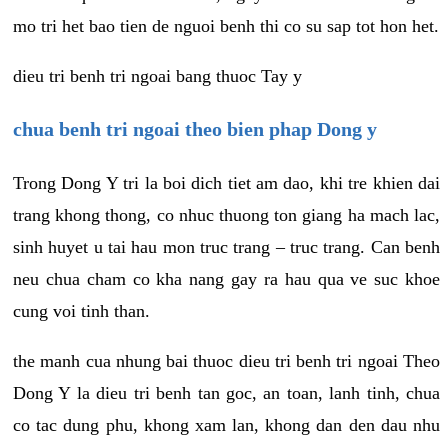
mo tri het bao tien de nguoi benh thi co su sap tot hon het.
dieu tri benh tri ngoai bang thuoc Tay y
chua benh tri ngoai theo bien phap Dong y
Trong Dong Y tri la boi dich tiet am dao, khi tre khien dai
trang khong thong, co nhuc thuong ton giang ha mach lac,
sinh huyet u tai hau mon truc trang – truc trang. Can benh
neu chua cham co kha nang gay ra hau qua ve suc khoe
cung voi tinh than.
the manh cua nhung bai thuoc dieu tri benh tri ngoai Theo
Dong Y la dieu tri benh tan goc, an toan, lanh tinh, chua
co tac dung phu, khong xam lan, khong dan den dau nhu