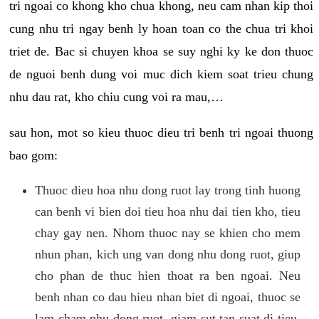
tri ngoai co khong kho chua khong, neu cam nhan kip thoi
cung nhu tri ngay benh ly hoan toan co the chua tri khoi
triet de. Bac si chuyen khoa se suy nghi ky ke don thuoc
de nguoi benh dung voi muc dich kiem soat trieu chung
nhu dau rat, kho chiu cung voi ra mau,…
sau hon, mot so kieu thuoc dieu tri benh tri ngoai thuong
bao gom:
Thuoc dieu hoa nhu dong ruot lay trong tinh huong
can benh vi bien doi tieu hoa nhu dai tien kho, tieu
chay gay nen. Nhom thuoc nay se khien cho mem
nhun phan, kich ung van dong nhu dong ruot, giup
cho phan de thuc hien thoat ra ben ngoai. Neu
benh nhan co dau hieu nhan biet di ngoai, thuoc se
lam cham nhu dong ruot, giam sut tan suat di tieu,