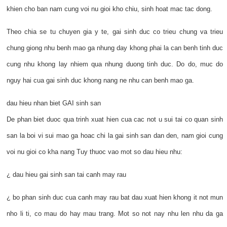
khien cho ban nam cung voi nu gioi kho chiu, sinh hoat mac tac dong.
Theo chia se tu chuyen gia y te, gai sinh duc co trieu chung va trieu
chung giong nhu benh mao ga nhung day khong phai la can benh tinh duc
cung nhu khong lay nhiem qua nhung duong tinh duc. Do do, muc do
nguy hai cua gai sinh duc khong nang ne nhu can benh mao ga.
dau hieu nhan biet GAI sinh san
De phan biet duoc qua trinh xuat hien cua cac not u sui tai co quan sinh
san la boi vi sui mao ga hoac chi la gai sinh san dan den, nam gioi cung
voi nu gioi co kha nang Tuy thuoc vao mot so dau hieu nhu:
¿ dau hieu gai sinh san tai canh may rau
¿ bo phan sinh duc cua canh may rau bat dau xuat hien khong it not mun
nho li ti, co mau do hay mau trang. Mot so not nay nhu len nhu da ga