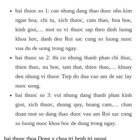
bai thuoc so 1: can nhung dang thao duoc nhu kim
ngan hoa, chi tu, xich thuoc, cam thao, hoa hoe,
kinh gioi,… mot so vi thuoc sap theo dinh luong
khoa hoc, danh deu Roi sac cung so luong nuoc
vua du de uong trong ngay.
bai thuoc so 2: thi co nhung thanh phan chi thuc,
thien thao, nu hoe, tam that, thien thao,… khuay
deu nhung vi thuoc Tiep do dua vao am de sac lay
nuoc uong.
bai thuoc so 3: voi nhung dang thanh phan kinh
gioi, xich thuoc, duong quy, hoang cam,… chan
doan mot so dang thao duoc vao am Roi sac cung
so luong nuoc khoa hoc de dung trong ngay.
bai thuoc thoa Dong y chua tri benh tri ngoai