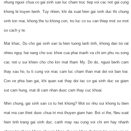
nhung nguoi chua co gai sinh san luc cham truc tiep voi cac not gai cung
khong bi truyen benh. Tuy nhien, khi da xuat hien gai sinh duc thi chung
sinh ton mai, khong the tu khong con, tru luc co su can thiep mot so mot
so cach y te.
Mat khac, Du cho gai sinh san la hien tuong lanh tinh, khong dan toi rat
nhieu nguy hai nang cho suc khoe cua phai manh va chi em phu nu song
cac not u sui khien cho cho kin mat tham My. Do do, nguoi benh cam
thay xau ho, tu ti cung voi mac cam luc cham than mat doi voi ban trai.
Con ve phia ban gai, khi quan sat thay doi tac co gai sinh duc se giam
sut cam hung, mat di cam nhan duoc cam thay cuc khoai.
Nhin chung, gai sinh san co tu het khong? Mot so nhu sui khong tu bien
mat ma can thiet duoc chua tri moi thuyen giam han. Boi vi the, Neu xuat
hien tinh trang gai sinh duc, canh may rau cung voi chi em hay nhanh