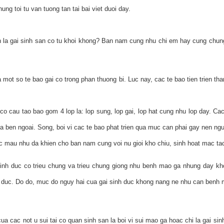
g toi tu van tuong tan tai bai viet duoi day.
 la gai sinh san co tu khoi khong? Ban nam cung nhu chi em hay cung chung 
a mot so te bao gai co trong phan thuong bi. Luc nay, cac te bao tien trien th
co cau tao bao gom 4 lop la: lop sung, lop gai, lop hat cung nhu lop day. Cac
d ra ben ngoai. Song, boi vi cac te bao phat trien qua muc can phai gay nen n
c mau nhu da khien cho ban nam cung voi nu gioi kho chiu, sinh hoat mac ta
 sinh duc co trieu chung va trieu chung giong nhu benh mao ga nhung day kh
 duc. Do do, muc do nguy hai cua gai sinh duc khong nang ne nhu can benh 
ua cac not u sui tai co quan sinh san la boi vi sui mao ga hoac chi la gai sin