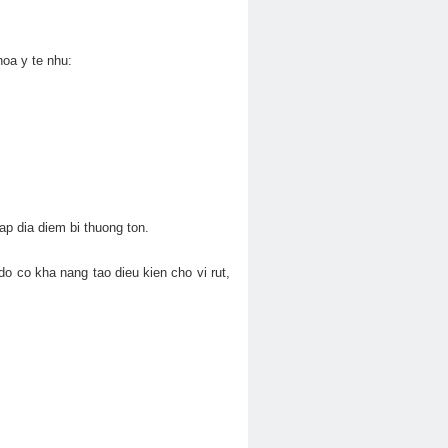
hoa y te nhu:
ap dia diem bi thuong ton.
do co kha nang tao dieu kien cho vi rut,