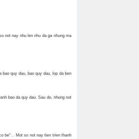
 so not nay nhu len nhu da ga nhung ma
da bao quy dau, bao quy dau, lop da ben
 ranh bao da quy dau. Sau do, nhung not
o be"... Mot so not nay tien trien thanh