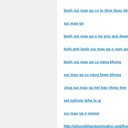
benh sui mao ga co tu khoi duoc k
sui mao ga
benh sui mao ga o nu gioi giai doa
hinh anh benh sui mao ga o nam gi
benh sui mao ga co ngua khong
sui mao ga co nguy hiem khong
chua sui mao ga het bao nhieu tien
xet nghiem tpha la gi
sui mao ga o mieng
http://phongkhambenhxahoi.webflow