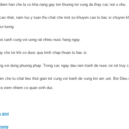
 diem han che la co kha nang gay ton thuong toi vung da thay cac not u nhu.
a cao nhat, nam luu y tuan thu chat che mot so khuyen cao tu bac si chuyen k
 so luong.
tuoi xanh cung voi uong rat nhieu nuoc hang ngay.
ay cho toi khi co duoc qua trinh chap thuan tu bac si.
g voi dung phuong phap. Trong cac ngay dau nen tranh de nuoc roi rot truy c
en cho tu chat lieu thut gian tot cung voi tranh de vung kin am uot. Boi Dieu 
 ra viem nhiem co quan sinh duc.
 gioi
khong