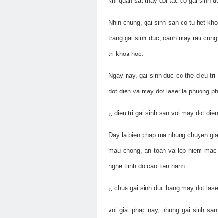
khi quan sat thay doi tac co gai sinh
Nhin chung, gai sinh san co tu het kho
trang gai sinh duc, canh may rau cun
tri khoa hoc.
Ngay nay, gai sinh duc co the dieu tri
dot dien va may dot laser la phuong p
¿ dieu tri gai sinh san voi may dot dien
Day la bien phap ma nhung chuyen gia 
mau chong, an toan va lop niem mac n
nghe trinh do cao tien hanh.
¿ chua gai sinh duc bang may dot lase
voi giai phap nay, nhung gai sinh sa