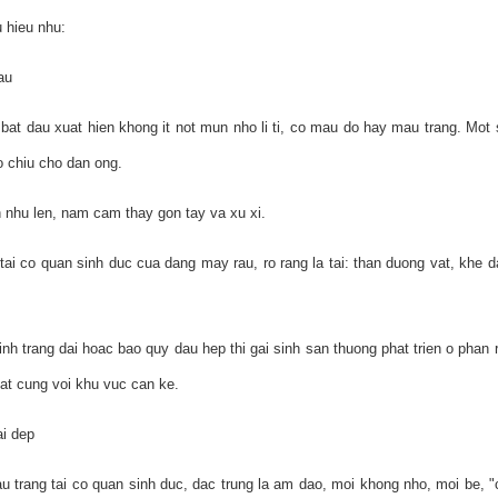
 hieu nhu:
au
bat dau xuat hien khong it not mun nho li ti, co mau do hay mau trang. Mot
 chiu cho dan ong.
 nhu len, nam cam thay gon tay va xu xi.
 tai co quan sinh duc cua dang may rau, ro rang la tai: than duong vat, khe 
inh trang dai hoac bao quy dau hep thi gai sinh san thuong phat trien o phan
at cung voi khu vuc can ke.
ai dep
mau trang tai co quan sinh duc, dac trung la am dao, moi khong nho, moi be, "c