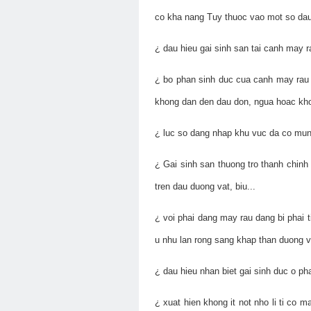
co kha nang Tuy thuoc vao mot so dau
¿ dau hieu gai sinh san tai canh may r
¿ bo phan sinh duc cua canh may rau 
khong dan den dau don, ngua hoac kho
¿ luc so dang nhap khu vuc da co mun
¿ Gai sinh san thuong tro thanh chinh
tren dau duong vat, biu...
¿ voi phai dang may rau dang bi phai t
u nhu lan rong sang khap than duong v
¿ dau hieu nhan biet gai sinh duc o ph
¿ xuat hien khong it not nho li ti co 