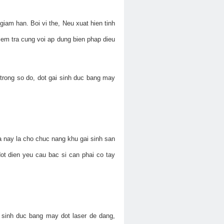
iam han. Boi vi the, Neu xuat hien tinh
em tra cung voi ap dung bien phap dieu
g trong so do, dot gai sinh duc bang may
 nay la cho chuc nang khu gai sinh san
t dien yeu cau bac si can phai co tay
i sinh duc bang may dot laser de dang,