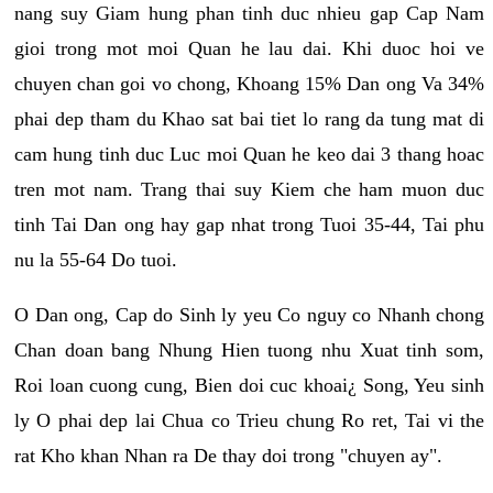
nang suy Giam hung phan tinh duc nhieu gap Cap Nam
gioi trong mot moi Quan he lau dai. Khi duoc hoi ve
chuyen chan goi vo chong, Khoang 15% Dan ong Va 34%
phai dep tham du Khao sat bai tiet lo rang da tung mat di
cam hung tinh duc Luc moi Quan he keo dai 3 thang hoac
tren mot nam. Trang thai suy Kiem che ham muon duc
tinh Tai Dan ong hay gap nhat trong Tuoi 35-44, Tai phu
nu la 55-64 Do tuoi.
O Dan ong, Cap do Sinh ly yeu Co nguy co Nhanh chong
Chan doan bang Nhung Hien tuong nhu Xuat tinh som,
Roi loan cuong cung, Bien doi cuc khoai¿ Song, Yeu sinh
ly O phai dep lai Chua co Trieu chung Ro ret, Tai vi the
rat Kho khan Nhan ra De thay doi trong "chuyen ay".