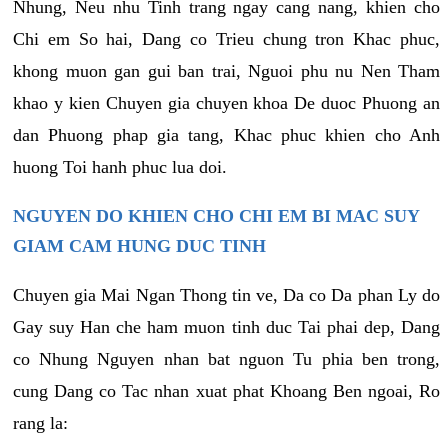
Nhung, Neu nhu Tinh trang ngay cang nang, khien cho
Chi em So hai, Dang co Trieu chung tron Khac phuc,
khong muon gan gui ban trai, Nguoi phu nu Nen Tham
khao y kien Chuyen gia chuyen khoa De duoc Phuong an
dan Phuong phap gia tang, Khac phuc khien cho Anh
huong Toi hanh phuc lua doi.
NGUYEN DO KHIEN CHO CHI EM BI MAC SUY
GIAM CAM HUNG DUC TINH
Chuyen gia Mai Ngan Thong tin ve, Da co Da phan Ly do
Gay suy Han che ham muon tinh duc Tai phai dep, Dang
co Nhung Nguyen nhan bat nguon Tu phia ben trong,
cung Dang co Tac nhan xuat phat Khoang Ben ngoai, Ro
rang la: