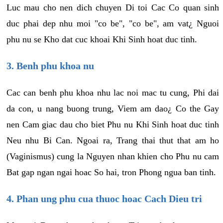
Luc mau cho nen dich chuyen Di toi Cac Co quan sinh
duc phai dep nhu moi "co be", "co be", am vat¿ Nguoi
phu nu se Kho dat cuc khoai Khi Sinh hoat duc tinh.
3. Benh phu khoa nu
Cac can benh phu khoa nhu lac noi mac tu cung, Phi dai
da con, u nang buong trung, Viem am dao¿ Co the Gay
nen Cam giac dau cho biet Phu nu Khi Sinh hoat duc tinh
Neu nhu Bi Can. Ngoai ra, Trang thai thut that am ho
(Vaginismus) cung la Nguyen nhan khien cho Phu nu cam
Bat gap ngan ngai hoac So hai, tron Phong ngua ban tinh.
4. Phan ung phu cua thuoc hoac Cach Dieu tri