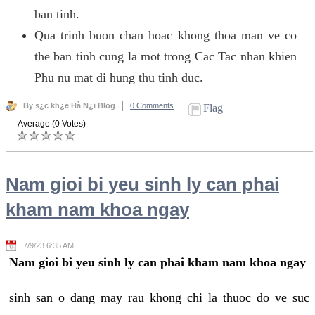
ban tinh.
Qua trinh buon chan hoac khong thoa man ve co
the ban tinh cung la mot trong Cac Tac nhan khien
Phu nu mat di hung thu tinh duc.
By s¿c kh¿e Hà N¿i Blog
0 Comments
Flag
Average (0 Votes)
Nam gioi bi yeu sinh ly can phai
kham nam khoa ngay
7/9/23 6:35 AM
Nam gioi bi yeu sinh ly can phai kham nam khoa ngay
sinh san o dang may rau khong chi la thuoc do ve suc