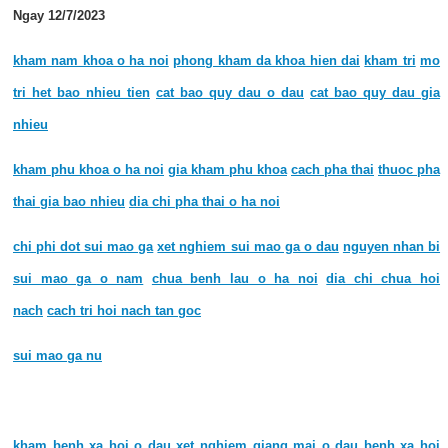
Ngay 12/7/2023
kham nam khoa o ha noi
phong kham da khoa hien dai
kham tri
mo
tri het bao nhieu tien
cat bao quy dau o dau
cat bao quy dau gia
nhieu
kham phu khoa o ha noi
gia kham phu khoa
cach pha thai
thuoc pha
thai gia bao nhieu
dia chi pha thai o ha noi
chi phi dot sui mao ga
xet nghiem sui mao ga o dau
nguyen nhan bi
sui mao ga o nam
chua benh lau o ha noi
dia chi chua hoi
nach
cach tri hoi nach tan goc
sui mao ga nu
kham benh xa hoi o dau
xet nghiem giang mai o dau
benh xa hoi