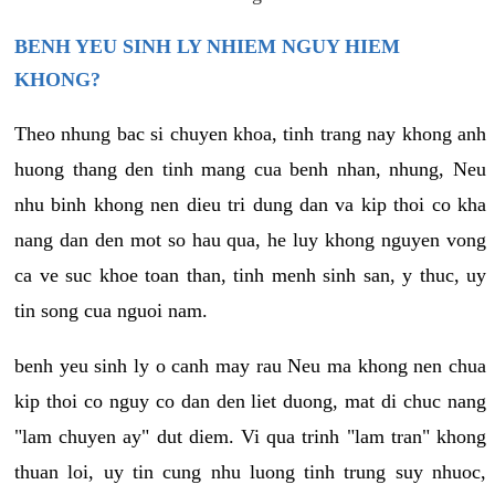
BENH YEU SINH LY NHIEM NGUY HIEM
KHONG?
Theo nhung bac si chuyen khoa, tinh trang nay khong anh
huong thang den tinh mang cua benh nhan, nhung, Neu
nhu binh khong nen dieu tri dung dan va kip thoi co kha
nang dan den mot so hau qua, he luy khong nguyen vong
ca ve suc khoe toan than, tinh menh sinh san, y thuc, uy
tin song cua nguoi nam.
benh yeu sinh ly o canh may rau Neu ma khong nen chua
kip thoi co nguy co dan den liet duong, mat di chuc nang
"lam chuyen ay" dut diem. Vi qua trinh "lam tran" khong
thuan loi, uy tin cung nhu luong tinh trung suy nhuoc,