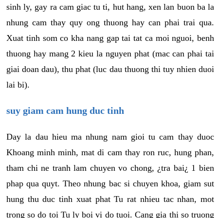
sinh ly, gay ra cam giac tu ti, hut hang, xen lan buon ba la
nhung cam thay quy ong thuong hay can phai trai qua.
Xuat tinh som co kha nang gap tai tat ca moi nguoi, benh
thuong hay mang 2 kieu la nguyen phat (mac can phai tai
giai doan dau), thu phat (luc dau thuong thi tuy nhien duoi
lai bi).
suy giam cam hung duc tinh
Day la dau hieu ma nhung nam gioi tu cam thay duoc
Khoang minh minh, mat di cam thay ron ruc, hung phan,
tham chi ne tranh lam chuyen vo chong, ¿tra bai¿ 1 bien
phap qua quyt. Theo nhung bac si chuyen khoa, giam sut
hung thu duc tinh xuat phat Tu rat nhieu tac nhan, mot
trong so do toi Tu ly boi vi do tuoi. Cang gia thi so truong