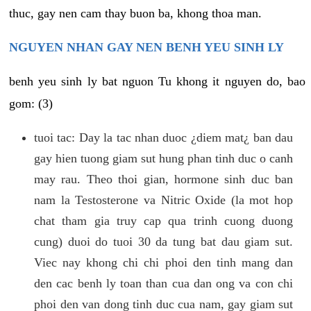
thuc, gay nen cam thay buon ba, khong thoa man.
NGUYEN NHAN GAY NEN BENH YEU SINH LY
benh yeu sinh ly bat nguon Tu khong it nguyen do, bao
gom: (3)
tuoi tac: Day la tac nhan duoc ¿diem mat¿ ban dau
gay hien tuong giam sut hung phan tinh duc o canh
may rau. Theo thoi gian, hormone sinh duc ban
nam la Testosterone va Nitric Oxide (la mot hop
chat tham gia truy cap qua trinh cuong duong
cung) duoi do tuoi 30 da tung bat dau giam sut.
Viec nay khong chi chi phoi den tinh mang dan
den cac benh ly toan than cua dan ong va con chi
phoi den van dong tinh duc cua nam, gay giam sut