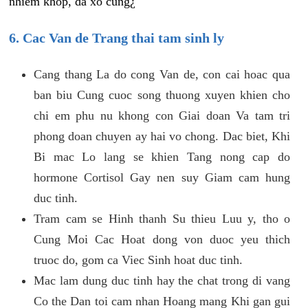
nhiem khop, da xo cung¿
6. Cac Van de Trang thai tam sinh ly
Cang thang La do cong Van de, con cai hoac qua
ban biu Cung cuoc song thuong xuyen khien cho
chi em phu nu khong con Giai doan Va tam tri
phong doan chuyen ay hai vo chong. Dac biet, Khi
Bi mac Lo lang se khien Tang nong cap do
hormone Cortisol Gay nen suy Giam cam hung
duc tinh.
Tram cam se Hinh thanh Su thieu Luu y, tho o
Cung Moi Cac Hoat dong von duoc yeu thich
truoc do, gom ca Viec Sinh hoat duc tinh.
Mac lam dung duc tinh hay the chat trong di vang
Co the Dan toi cam nhan Hoang mang Khi gan gui