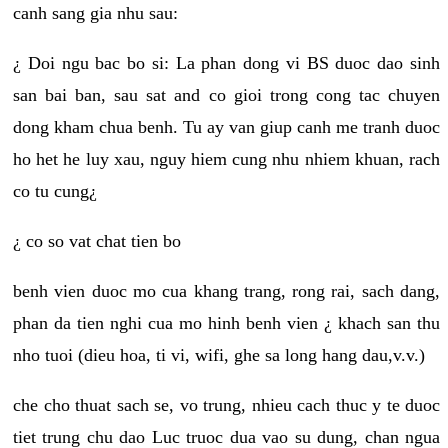
canh sang gia nhu sau:
¿ Doi ngu bac bo si: La phan dong vi BS duoc dao sinh
san bai ban, sau sat and co gioi trong cong tac chuyen
dong kham chua benh. Tu ay van giup canh me tranh duoc
ho het he luy xau, nguy hiem cung nhu nhiem khuan, rach
co tu cung¿
¿ co so vat chat tien bo
benh vien duoc mo cua khang trang, rong rai, sach dang,
phan da tien nghi cua mo hinh benh vien ¿ khach san thu
nho tuoi (dieu hoa, ti vi, wifi, ghe sa long hang dau,v.v.)
che cho thuat sach se, vo trung, nhieu cach thuc y te duoc
tiet trung chu dao Luc truoc dua vao su dung, chan ngua