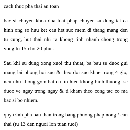
cach thuc pha thai an toan
bac si chuyen khoa dua luat phap chuyen su dung tat ca
hinh ong so huu ket cau het suc mem di thang mang den
tu cung, hut thai nhi ra khong tinh nhanh chong trong
vong tu 15 cho 20 phut.
Sau khi su dung xong xuoi thu thuat, ba bau se duoc gui
mang lai phong hoi suc & theo doi suc khoe trong 4 gio,
neu nhu khong gom bat cu tin hieu khong binh thuong, se
duoc ve ngay trong ngay & ti kham theo cong tac co ma
bac si bo nhiem.
quy trinh pha bau than trong bang phuong phap nong / can
thai (tu 13 den nguoi lon tuan tuoi)