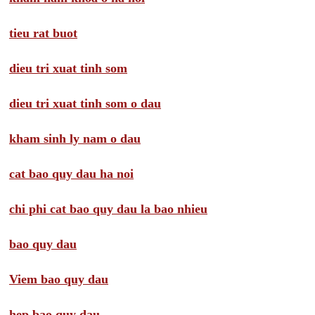
tieu rat buot
dieu tri xuat tinh som
dieu tri xuat tinh som o dau
kham sinh ly nam o dau
cat bao quy dau ha noi
chi phi cat bao quy dau la bao nhieu
bao quy dau
Viem bao quy dau
hep bao quy dau