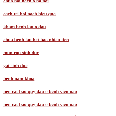
chua hoi nach o ha noi
cach tri hoi nach hieu qua
kham benh lau o dau
chua benh lau het bao nhieu tien
mun rop sinh duc
gai sinh duc
benh nam khoa
nen cat bao quy dau o benh vien nao
nen cat bao quy dau o benh vien nao