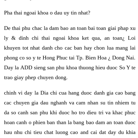
Pha thai ngoai khoa o dau uy tin nhat?
De thai phu chac la dam bao an toan bai toan giai phap xu
ly & dinh chi thai ngoai khoa ket qua, an toan¿ Loi
khuyen tot nhat danh cho cac ban hay chon lua mang lai
phong co so y te Hong Phuc tai Tp. Bien Hoa ¿ Dong Nai.
Day la ADD sieng san phu khoa thuong hieu duoc So Y te
trao giay phep chuyen dong.
chinh vi day la Dia chi cua hang duoc danh gia cao bang
cac chuyen gia dau nghanh va cam nhan su tin nhiem tu
da so canh san phu khi duoc ho tro dieu tri va khac phuc
hoan canh o phien ban than la bang bao dam an toan duoc
hau nhu chi tieu chat luong cao and cai dat day du khia