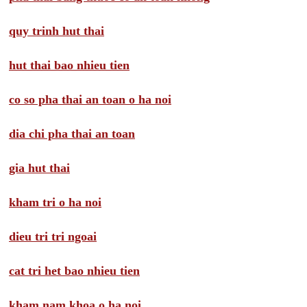
quy trinh hut thai
hut thai bao nhieu tien
co so pha thai an toan o ha noi
dia chi pha thai an toan
gia hut thai
kham tri o ha noi
dieu tri tri ngoai
cat tri het bao nhieu tien
kham nam khoa o ha noi