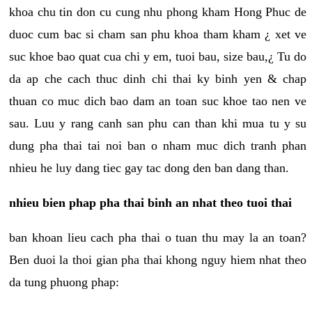
khoa chu tin don cu cung nhu phong kham Hong Phuc de
duoc cum bac si cham san phu khoa tham kham ¿ xet ve
suc khoe bao quat cua chi y em, tuoi bau, size bau,¿ Tu do
da ap che cach thuc dinh chi thai ky binh yen & chap
thuan co muc dich bao dam an toan suc khoe tao nen ve
sau. Luu y rang canh san phu can than khi mua tu y su
dung pha thai tai noi ban o nham muc dich tranh phan
nhieu he luy dang tiec gay tac dong den ban dang than.
nhieu bien phap pha thai binh an nhat theo tuoi thai
ban khoan lieu cach pha thai o tuan thu may la an toan?
Ben duoi la thoi gian pha thai khong nguy hiem nhat theo
da tung phuong phap: