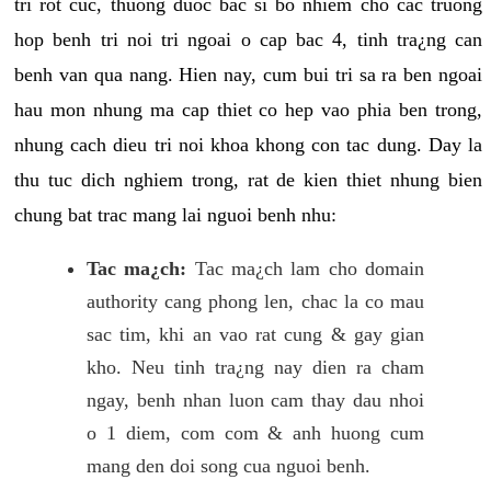
tri rot cuc, thuong duoc bac si bo nhiem cho cac truong
hop benh tri noi tri ngoai o cap bac 4, tinh tra¿ng can
benh van qua nang. Hien nay, cum bui tri sa ra ben ngoai
hau mon nhung ma cap thiet co hep vao phia ben trong,
nhung cach dieu tri noi khoa khong con tac dung. Day la
thu tuc dich nghiem trong, rat de kien thiet nhung bien
chung bat trac mang lai nguoi benh nhu:
Tac ma¿ch:
Tac ma¿ch lam cho domain
authority cang phong len, chac la co mau
sac tim, khi an vao rat cung & gay gian
kho. Neu tinh tra¿ng nay dien ra cham
ngay, benh nhan luon cam thay dau nhoi
o 1 diem, com com & anh huong cum
mang den doi song cua nguoi benh.