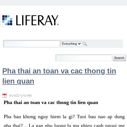
Skip to Content
Welcome
Pha thai an toan va cac thong tin
lien quan
6/14/22 5:43 AM
Pha thai an toan va cac thong tin lien quan
Pha bau khong nguy hiem la gi? Tuoi bau nao ap dung
pha thai?... La gan nhu luong lu ma nhieu canh nguoi me