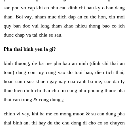
san phu vo cap khi co nhu cau dinh chi bau ky o ban dang
than. Boi vay, nham muc dich dap an cu the hon, xin moi
quy ban doc vui long tham khao nhieu thong bao co ich
duoc chap va tai chia se sau.
Pha thai binh yen la gi?
binh thuong, de ba me pha bau an ninh (dinh chi thai an
toan) dang con tuy cung vao do tuoi bau, dien tich thai,
hoan canh suc khoe ngay nay cua canh ba me, cac dai ly
thuc hien dinh chi thai chu tin cung nhu phuong thuoc pha
thai can trong & cong dung,¿
chinh vi vay, khi ba me co mong muon & su can dung pha
thai binh an, thi hay du the chu dong di cho co so chuyen