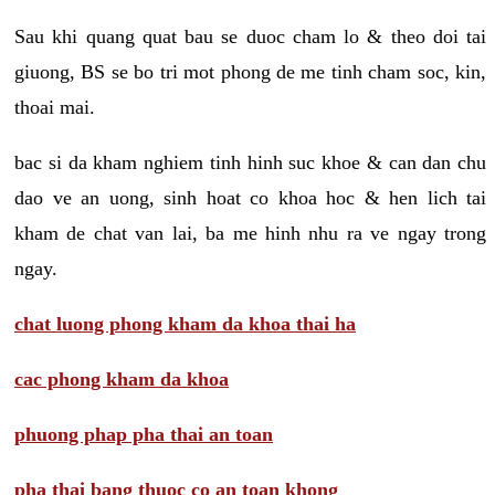
Sau khi quang quat bau se duoc cham lo & theo doi tai
giuong, BS se bo tri mot phong de me tinh cham soc, kin,
thoai mai.
bac si da kham nghiem tinh hinh suc khoe & can dan chu
dao ve an uong, sinh hoat co khoa hoc & hen lich tai
kham de chat van lai, ba me hinh nhu ra ve ngay trong
ngay.
chat luong phong kham da khoa thai ha
cac phong kham da khoa
phuong phap pha thai an toan
pha thai bang thuoc co an toan khong