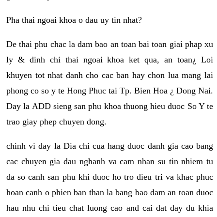
Pha thai ngoai khoa o dau uy tin nhat?
De thai phu chac la dam bao an toan bai toan giai phap xu
ly & dinh chi thai ngoai khoa ket qua, an toan¿ Loi
khuyen tot nhat danh cho cac ban hay chon lua mang lai
phong co so y te Hong Phuc tai Tp. Bien Hoa ¿ Dong Nai.
Day la ADD sieng san phu khoa thuong hieu duoc So Y te
trao giay phep chuyen dong.
chinh vi day la Dia chi cua hang duoc danh gia cao bang
cac chuyen gia dau nghanh va cam nhan su tin nhiem tu
da so canh san phu khi duoc ho tro dieu tri va khac phuc
hoan canh o phien ban than la bang bao dam an toan duoc
hau nhu chi tieu chat luong cao and cai dat day du khia