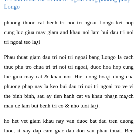
Longo
phuong thuoc cat benh tri noi tri ngoai Longo ket hop
cung luc giua may giam and khau noi lam bui dau tri noi
tri ngoai teo la¿i
Phau thuat giam dau tri noi tri ngoai bang Longo la cach
thuc phu tro chua tri tri noi tri ngoai, duoc hoa hop cung
luc giua may cat & khau noi. Hie tuong hoa¿t dung cua
phuong phap nay la keo bui dau tri noi tri ngoai tro ve vi
the binh binh, sau ay tien hanh cat va khau pha¿n ma¿ch
mau de lam bui benh tri co & nho tuoi la¿i.
ho het vet giam khau nay van duoc bat dau tren duong
luoc, it xay dap cam giac dau don sau phau thuat. Ben