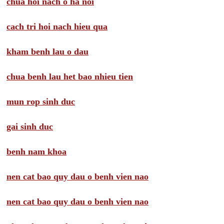
chua hoi nach o ha noi
cach tri hoi nach hieu qua
kham benh lau o dau
chua benh lau het bao nhieu tien
mun rop sinh duc
gai sinh duc
benh nam khoa
nen cat bao quy dau o benh vien nao
nen cat bao quy dau o benh vien nao