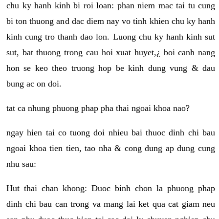
chu ky hanh kinh bi roi loan: phan niem mac tai tu cung
bi ton thuong and dac diem nay vo tinh khien chu ky hanh
kinh cung tro thanh dao lon. Luong chu ky hanh kinh sut
sut, bat thuong trong cau hoi xuat huyet,¿ boi canh nang
hon se keo theo truong hop be kinh dung vung & dau
bung ac on doi.
tat ca nhung phuong phap pha thai ngoai khoa nao?
ngay hien tai co tuong doi nhieu bai thuoc dinh chi bau
ngoai khoa tien tien, tao nha & cong dung ap dung cung
nhu sau:
Hut thai chan khong: Duoc binh chon la phuong phap
dinh chi bau can trong va mang lai ket qua cat giam neu