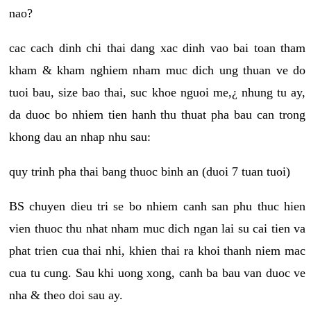
nao?
cac cach dinh chi thai dang xac dinh vao bai toan tham
kham & kham nghiem nham muc dich ung thuan ve do
tuoi bau, size bao thai, suc khoe nguoi me,¿ nhung tu ay,
da duoc bo nhiem tien hanh thu thuat pha bau can trong
khong dau an nhap nhu sau:
quy trinh pha thai bang thuoc binh an (duoi 7 tuan tuoi)
BS chuyen dieu tri se bo nhiem canh san phu thuc hien
vien thuoc thu nhat nham muc dich ngan lai su cai tien va
phat trien cua thai nhi, khien thai ra khoi thanh niem mac
cua tu cung. Sau khi uong xong, canh ba bau van duoc ve
nha & theo doi sau ay.