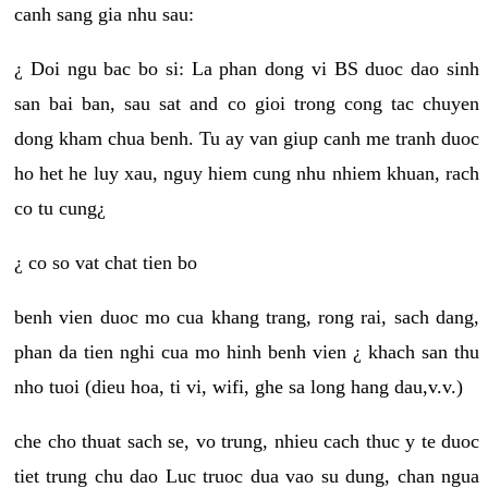
canh sang gia nhu sau:
¿ Doi ngu bac bo si: La phan dong vi BS duoc dao sinh
san bai ban, sau sat and co gioi trong cong tac chuyen
dong kham chua benh. Tu ay van giup canh me tranh duoc
ho het he luy xau, nguy hiem cung nhu nhiem khuan, rach
co tu cung¿
¿ co so vat chat tien bo
benh vien duoc mo cua khang trang, rong rai, sach dang,
phan da tien nghi cua mo hinh benh vien ¿ khach san thu
nho tuoi (dieu hoa, ti vi, wifi, ghe sa long hang dau,v.v.)
che cho thuat sach se, vo trung, nhieu cach thuc y te duoc
tiet trung chu dao Luc truoc dua vao su dung, chan ngua