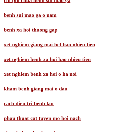
chi phi chua benh sui mao ga
benh sui mao ga o nam
benh xa hoi thuong gap
xet nghiem giang mai het bao nhieu tien
xet nghiem benh xa hoi bao nhieu tien
xet nghiem benh xa hoi o ha noi
kham benh giang mai o dau
cach dieu tri benh lau
phau thuat cat tuyen mo hoi nach