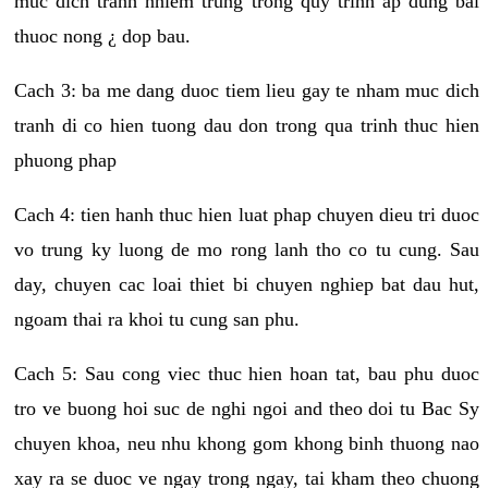
muc dich tranh nhiem trung trong quy trinh ap dung bai
thuoc nong ¿ dop bau.
Cach 3: ba me dang duoc tiem lieu gay te nham muc dich
tranh di co hien tuong dau don trong qua trinh thuc hien
phuong phap
Cach 4: tien hanh thuc hien luat phap chuyen dieu tri duoc
vo trung ky luong de mo rong lanh tho co tu cung. Sau
day, chuyen cac loai thiet bi chuyen nghiep bat dau hut,
ngoam thai ra khoi tu cung san phu.
Cach 5: Sau cong viec thuc hien hoan tat, bau phu duoc
tro ve buong hoi suc de nghi ngoi and theo doi tu Bac Sy
chuyen khoa, neu nhu khong gom khong binh thuong nao
xay ra se duoc ve ngay trong ngay, tai kham theo chuong