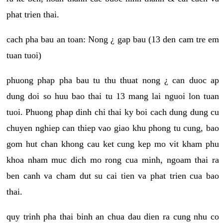
phat trien thai.
cach pha bau an toan: Nong ¿ gap bau (13 den cam tre em
tuan tuoi)
phuong phap pha bau tu thu thuat nong ¿ can duoc ap
dung doi so huu bao thai tu 13 mang lai nguoi lon tuan
tuoi. Phuong phap dinh chi thai ky boi cach dung dung cu
chuyen nghiep can thiep vao giao khu phong tu cung, bao
gom hut chan khong cau ket cung kep mo vit kham phu
khoa nham muc dich mo rong cua minh, ngoam thai ra
ben canh va cham dut su cai tien va phat trien cua bao
thai.
quy trinh pha thai binh an chua dau dien ra cung nhu co