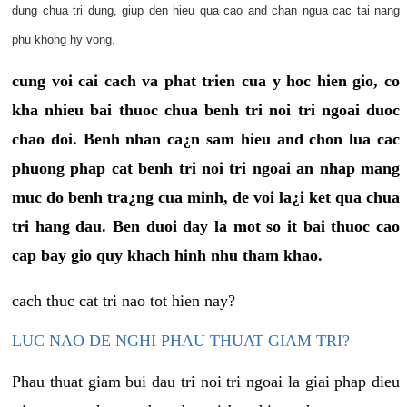
dung chua tri dung, giup den hieu qua cao and chan ngua cac tai nang
phu khong hy vong.
cung voi cai cach va phat trien cua y hoc hien gio, co
kha nhieu bai thuoc chua benh tri noi tri ngoai duoc
chao doi. Benh nhan ca¿n sam hieu and chon lua cac
phuong phap cat benh tri noi tri ngoai an nhap mang
muc do benh tra¿ng cua minh, de voi la¿i ket qua chua
tri hang dau. Ben duoi day la mot so it bai thuoc cao
cap bay gio quy khach hinh nhu tham khao.
cach thuc cat tri nao tot hien nay?
LUC NAO DE NGHI PHAU THUAT GIAM TRI?
Phau thuat giam bui dau tri noi tri ngoai la giai phap dieu