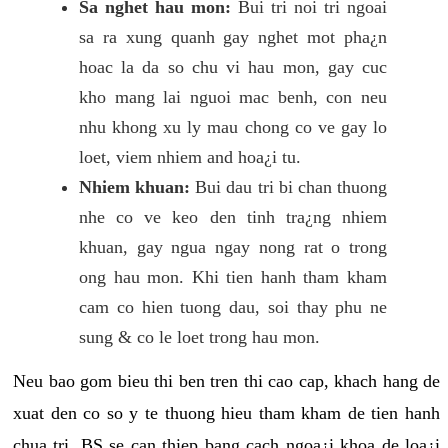
Sa nghet hau mon:
Bui tri noi tri ngoai
sa ra xung quanh gay nghet mot pha¿n
hoac la da so chu vi hau mon, gay cuc
kho mang lai nguoi mac benh, con neu
nhu khong xu ly mau chong co ve gay lo
loet, viem nhiem and hoa¿i tu.
Nhiem khuan:
Bui dau tri bi chan thuong
nhe co ve keo den tinh tra¿ng nhiem
khuan, gay ngua ngay nong rat o trong
ong hau mon. Khi tien hanh tham kham
cam co hien tuong dau, soi thay phu ne
sung & co le loet trong hau mon.
Neu bao gom bieu thi ben tren thi cao cap, khach hang de
xuat den co so y te thuong hieu tham kham de tien hanh
chua tri, BS se can thiep bang cach ngoa¿i khoa de loa¿i