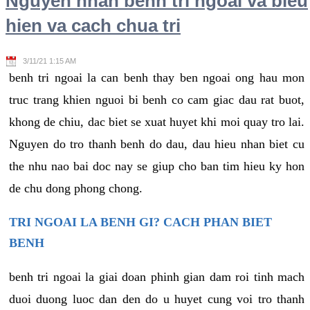
Nguyen nhan benh tri ngoai va bieu
hien va cach chua tri
3/11/21 1:15 AM
benh tri ngoai la can benh thay ben ngoai ong hau mon
truc trang khien nguoi bi benh co cam giac dau rat buot,
khong de chiu, dac biet se xuat huyet khi moi quay tro lai.
Nguyen do tro thanh benh do dau, dau hieu nhan biet cu
the nhu nao bai doc nay se giup cho ban tim hieu ky hon
de chu dong phong chong.
TRI NGOAI LA BENH GI? CACH PHAN BIET
BENH
benh tri ngoai la giai doan phinh gian dam roi tinh mach
duoi duong luoc dan den do u huyet cung voi tro thanh