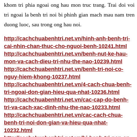
khom tri phia ngoai ong hau mon truc trang. Trai doi voi
tri ngoai la benh tri noi bi phinh gian mach mau nam tren
duong luoc, sau trong ong hau noi.
http://cachchuabenhtri.net.vn/hinh-anh-benh-tri-
cai-nhin-chan-thuc-cho-nguoi-benh-10241.html
http://cachchuabenhtri.net.vn/benh-nut-ke-hau-
mon-va-cach-dieu-tri-nhu-the-nao-10239.html
http://cachchuabenhtri.net.vn/benh-tri-noi-co-
nguy-hiem-khong-10237.html
http://cachchuabenhtri.net.vn/4-cach-chua-benh-
tri-ngoai-don-gian-hieu-qua-nhat-10236.html
http://cachchuabenhtri.net.vn/cac-cap-do-benh-
tri-va-cach-xac-dinh-nhu-the-nao-10233.html
http://cachchuabenhtri.net.vn/cac-cach-chua-
benh-tri-noi-don-gian-va-hieu-qua-nhat-
10232.html