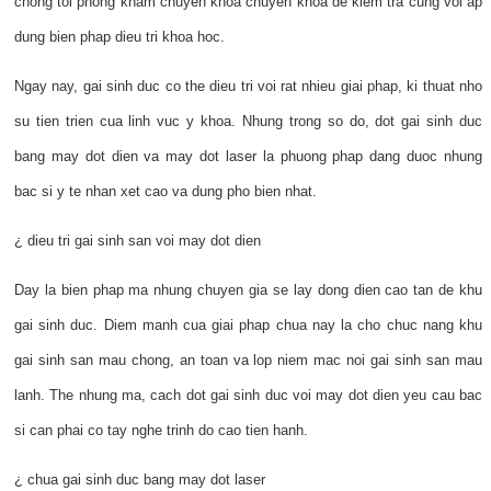
chong toi phong kham chuyen khoa chuyen khoa de kiem tra cung voi ap
dung bien phap dieu tri khoa hoc.
Ngay nay, gai sinh duc co the dieu tri voi rat nhieu giai phap, ki thuat nho
su tien trien cua linh vuc y khoa. Nhung trong so do, dot gai sinh duc
bang may dot dien va may dot laser la phuong phap dang duoc nhung
bac si y te nhan xet cao va dung pho bien nhat.
¿ dieu tri gai sinh san voi may dot dien
Day la bien phap ma nhung chuyen gia se lay dong dien cao tan de khu
gai sinh duc. Diem manh cua giai phap chua nay la cho chuc nang khu
gai sinh san mau chong, an toan va lop niem mac noi gai sinh san mau
lanh. The nhung ma, cach dot gai sinh duc voi may dot dien yeu cau bac
si can phai co tay nghe trinh do cao tien hanh.
¿ chua gai sinh duc bang may dot laser