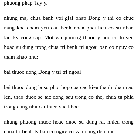
phuong phap Tay y.
nhung ma, chua benh voi giai phap Dong y thi co chuc
nang kha cham yeu cau benh nhan phai lieu co su nhan
lai, ky cong sap. Mot vai phuong thuoc y hoc co truyen
hoac su dung trong chua tri benh tri ngoai ban co nguy co
tham khao nhu:
bai thuoc uong Dong y tri tri ngoai
bai thuoc dung la su phoi hop cua cac kieu thanh phan nau
len, thao duoc se tac dong sau trong co the, chua tu phia
trong cung nhu cai thien suc khoe.
nhung phuong thuoc hoac duoc su dung rat nhieu trong
chua tri benh ly ban co nguy co van dung den nhu: