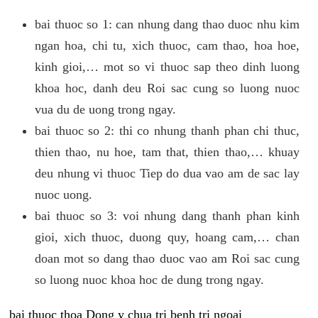
bai thuoc so 1: can nhung dang thao duoc nhu kim
ngan hoa, chi tu, xich thuoc, cam thao, hoa hoe,
kinh gioi,… mot so vi thuoc sap theo dinh luong
khoa hoc, danh deu Roi sac cung so luong nuoc
vua du de uong trong ngay.
bai thuoc so 2: thi co nhung thanh phan chi thuc,
thien thao, nu hoe, tam that, thien thao,… khuay
deu nhung vi thuoc Tiep do dua vao am de sac lay
nuoc uong.
bai thuoc so 3: voi nhung dang thanh phan kinh
gioi, xich thuoc, duong quy, hoang cam,… chan
doan mot so dang thao duoc vao am Roi sac cung
so luong nuoc khoa hoc de dung trong ngay.
bai thuoc thoa Dong y chua tri benh tri ngoai