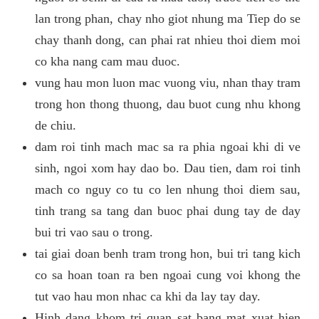
lan trong phan, chay nho giot nhung ma Tiep do se
chay thanh dong, can phai rat nhieu thoi diem moi
co kha nang cam mau duoc.
vung hau mon luon mac vuong viu, nhan thay tram
trong hon thong thuong, dau buot cung nhu khong
de chiu.
dam roi tinh mach mac sa ra phia ngoai khi di ve
sinh, ngoi xom hay dao bo. Dau tien, dam roi tinh
mach co nguy co tu co len nhung thoi diem sau,
tinh trang sa tang dan buoc phai dung tay de day
bui tri vao sau o trong.
tai giai doan benh tram trong hon, bui tri tang kich
co sa hoan toan ra ben ngoai cung voi khong the
tut vao hau mon nhac ca khi da lay tay day.
Hinh dang khom tri quan sat bang mat xuat hien