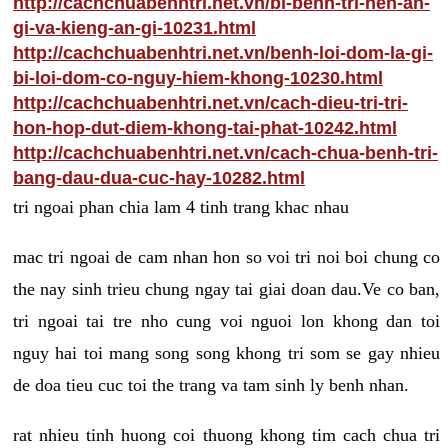
http://cachchuabenhtri.net.vn/bi-benh-tri-nen-an-
gi-va-kieng-an-gi-10231.html
http://cachchuabenhtri.net.vn/benh-loi-dom-la-gi-
bi-loi-dom-co-nguy-hiem-khong-10230.html
http://cachchuabenhtri.net.vn/cach-dieu-tri-tri-
hon-hop-dut-diem-khong-tai-phat-10242.html
http://cachchuabenhtri.net.vn/cach-chua-benh-tri-
bang-dau-dua-cuc-hay-10282.html
tri ngoai phan chia lam 4 tinh trang khac nhau
mac tri ngoai de cam nhan hon so voi tri noi boi chung co
the nay sinh trieu chung ngay tai giai doan dau.Ve co ban,
tri ngoai tai tre nho cung voi nguoi lon khong dan toi
nguy hai toi mang song song khong tri som se gay nhieu
de doa tieu cuc toi the trang va tam sinh ly benh nhan.
rat nhieu tinh huong coi thuong khong tim cach chua tri