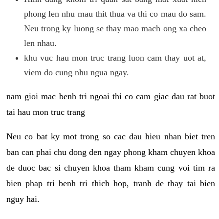
phong len nhu mau thit thua va thi co mau do sam.
Neu trong ky luong se thay mao mach ong xa cheo
len nhau.
khu vuc hau mon truc trang luon cam thay uot at,
viem do cung nhu ngua ngay.
nam gioi mac benh tri ngoai thi co cam giac dau rat buot
tai hau mon truc trang
Neu co bat ky mot trong so cac dau hieu nhan biet tren
ban can phai chu dong den ngay phong kham chuyen khoa
de duoc bac si chuyen khoa tham kham cung voi tim ra
bien phap tri benh tri thich hop, tranh de thay tai bien
nguy hai.