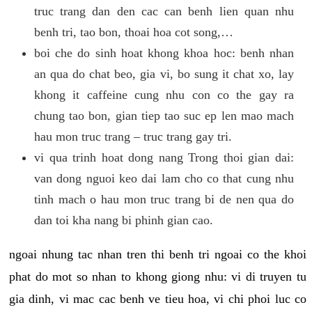
truc trang dan den cac can benh lien quan nhu
benh tri, tao bon, thoai hoa cot song,…
boi che do sinh hoat khong khoa hoc: benh nhan
an qua do chat beo, gia vi, bo sung it chat xo, lay
khong it caffeine cung nhu con co the gay ra
chung tao bon, gian tiep tao suc ep len mao mach
hau mon truc trang – truc trang gay tri.
vi qua trinh hoat dong nang Trong thoi gian dai:
van dong nguoi keo dai lam cho co that cung nhu
tinh mach o hau mon truc trang bi de nen qua do
dan toi kha nang bi phinh gian cao.
ngoai nhung tac nhan tren thi benh tri ngoai co the khoi
phat do mot so nhan to khong giong nhu: vi di truyen tu
gia dinh, vi mac cac benh ve tieu hoa, vi chi phoi luc co