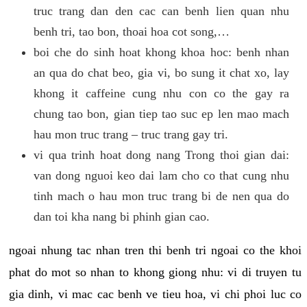
truc trang dan den cac can benh lien quan nhu
benh tri, tao bon, thoai hoa cot song,…
boi che do sinh hoat khong khoa hoc: benh nhan
an qua do chat beo, gia vi, bo sung it chat xo, lay
khong it caffeine cung nhu con co the gay ra
chung tao bon, gian tiep tao suc ep len mao mach
hau mon truc trang – truc trang gay tri.
vi qua trinh hoat dong nang Trong thoi gian dai:
van dong nguoi keo dai lam cho co that cung nhu
tinh mach o hau mon truc trang bi de nen qua do
dan toi kha nang bi phinh gian cao.
ngoai nhung tac nhan tren thi benh tri ngoai co the khoi
phat do mot so nhan to khong giong nhu: vi di truyen tu
gia dinh, vi mac cac benh ve tieu hoa, vi chi phoi luc co