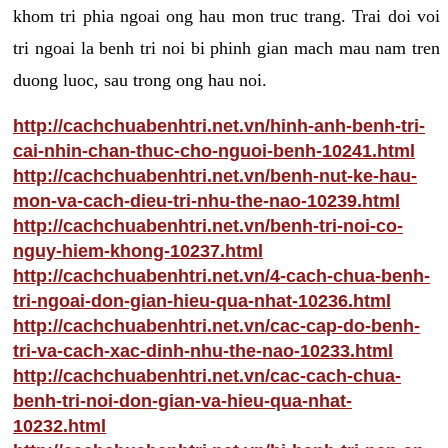
khom tri phia ngoai ong hau mon truc trang. Trai doi voi
tri ngoai la benh tri noi bi phinh gian mach mau nam tren
duong luoc, sau trong ong hau noi.
http://cachchuabenhtri.net.vn/hinh-anh-benh-tri-
cai-nhin-chan-thuc-cho-nguoi-benh-10241.html
http://cachchuabenhtri.net.vn/benh-nut-ke-hau-
mon-va-cach-dieu-tri-nhu-the-nao-10239.html
http://cachchuabenhtri.net.vn/benh-tri-noi-co-
nguy-hiem-khong-10237.html
http://cachchuabenhtri.net.vn/4-cach-chua-benh-
tri-ngoai-don-gian-hieu-qua-nhat-10236.html
http://cachchuabenhtri.net.vn/cac-cap-do-benh-
tri-va-cach-xac-dinh-nhu-the-nao-10233.html
http://cachchuabenhtri.net.vn/cac-cach-chua-
benh-tri-noi-don-gian-va-hieu-qua-nhat-
10232.html