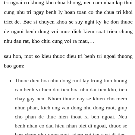
tri ngoai co khong kho chua khong, neu cam nhan kip thoi
cung nhu tri ngay benh ly hoan toan co the chua tri khoi
triet de. Bac si chuyen khoa se suy nghi ky ke don thuoc
de nguoi benh dung voi muc dich kiem soat trieu chung
nhu dau rat, kho chiu cung voi ra mau,…
sau hon, mot so kieu thuoc dieu tri benh tri ngoai thuong
bao gom:
Thuoc dieu hoa nhu dong ruot lay trong tinh huong
can benh vi bien doi tieu hoa nhu dai tien kho, tieu
chay gay nen. Nhom thuoc nay se khien cho mem
nhun phan, kich ung van dong nhu dong ruot, giup
cho phan de thuc hien thoat ra ben ngoai. Neu
benh nhan co dau hieu nhan biet di ngoai, thuoc se
lam cham nhu dong ruot, giam sut tan suat di tieu,