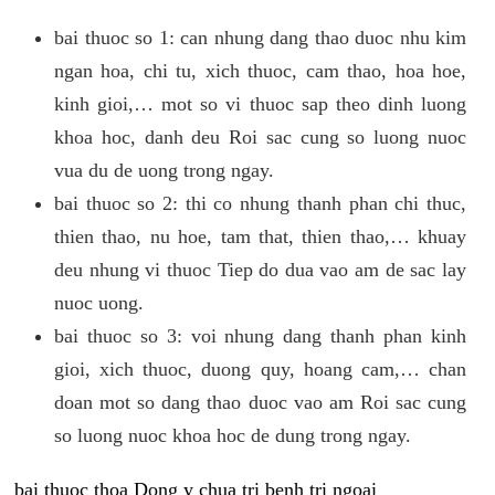
bai thuoc so 1: can nhung dang thao duoc nhu kim
ngan hoa, chi tu, xich thuoc, cam thao, hoa hoe,
kinh gioi,… mot so vi thuoc sap theo dinh luong
khoa hoc, danh deu Roi sac cung so luong nuoc
vua du de uong trong ngay.
bai thuoc so 2: thi co nhung thanh phan chi thuc,
thien thao, nu hoe, tam that, thien thao,… khuay
deu nhung vi thuoc Tiep do dua vao am de sac lay
nuoc uong.
bai thuoc so 3: voi nhung dang thanh phan kinh
gioi, xich thuoc, duong quy, hoang cam,… chan
doan mot so dang thao duoc vao am Roi sac cung
so luong nuoc khoa hoc de dung trong ngay.
bai thuoc thoa Dong y chua tri benh tri ngoai