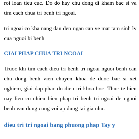
roi loan tieu cuc. Do do hay chu dong di kham bac si va
tim cach chua tri benh tri ngoai.
tri ngoai co kha nang dan den ngan can ve mat tam sinh ly
cua nguoi bi benh
GIAI PHAP CHUA TRI NGOAI
Truoc khi tim cach dieu tri benh tri ngoai nguoi benh can
chu dong benh vien chuyen khoa de duoc bac si xet
nghiem, giai dap phac do dieu tri khoa hoc. Thuc te hien
nay lieu co nhieu bien phap tri benh tri ngoai de nguoi
benh van dung cung voi ap dung tai gia nhu:
dieu tri tri ngoai bang phuong phap Tay y