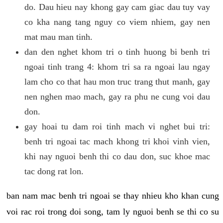
do. Dau hieu nay khong gay cam giac dau tuy vay
co kha nang tang nguy co viem nhiem, gay nen
mat mau man tinh.
dan den nghet khom tri o tinh huong bi benh tri
ngoai tinh trang 4: khom tri sa ra ngoai lau ngay
lam cho co that hau mon truc trang thut manh, gay
nen nghen mao mach, gay ra phu ne cung voi dau
don.
gay hoai tu dam roi tinh mach vi nghet bui tri:
benh tri ngoai tac mach khong tri khoi vinh vien,
khi nay nguoi benh thi co dau don, suc khoe mac
tac dong rat lon.
ban nam mac benh tri ngoai se thay nhieu kho khan cung
voi rac roi trong doi song, tam ly nguoi benh se thi co su