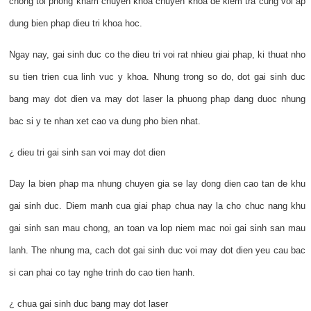
chong toi phong kham chuyen khoa chuyen khoa de kiem tra cung voi ap
dung bien phap dieu tri khoa hoc.
Ngay nay, gai sinh duc co the dieu tri voi rat nhieu giai phap, ki thuat nho
su tien trien cua linh vuc y khoa. Nhung trong so do, dot gai sinh duc
bang may dot dien va may dot laser la phuong phap dang duoc nhung
bac si y te nhan xet cao va dung pho bien nhat.
¿ dieu tri gai sinh san voi may dot dien
Day la bien phap ma nhung chuyen gia se lay dong dien cao tan de khu
gai sinh duc. Diem manh cua giai phap chua nay la cho chuc nang khu
gai sinh san mau chong, an toan va lop niem mac noi gai sinh san mau
lanh. The nhung ma, cach dot gai sinh duc voi may dot dien yeu cau bac
si can phai co tay nghe trinh do cao tien hanh.
¿ chua gai sinh duc bang may dot laser