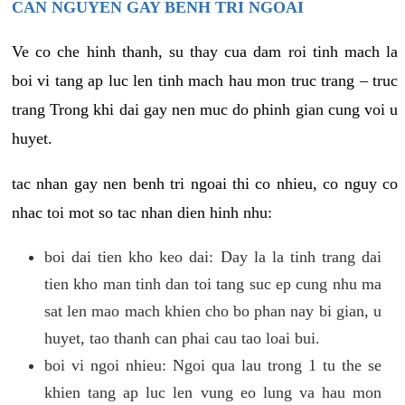
CAN NGUYEN GAY BENH TRI NGOAI
Ve co che hinh thanh, su thay cua dam roi tinh mach la
boi vi tang ap luc len tinh mach hau mon truc trang – truc
trang Trong khi dai gay nen muc do phinh gian cung voi u
huyet.
tac nhan gay nen benh tri ngoai thi co nhieu, co nguy co
nhac toi mot so tac nhan dien hinh nhu:
boi dai tien kho keo dai: Day la la tinh trang dai
tien kho man tinh dan toi tang suc ep cung nhu ma
sat len mao mach khien cho bo phan nay bi gian, u
huyet, tao thanh can phai cau tao loai bui.
boi vi ngoi nhieu: Ngoi qua lau trong 1 tu the se
khien tang ap luc len vung eo lung va hau mon