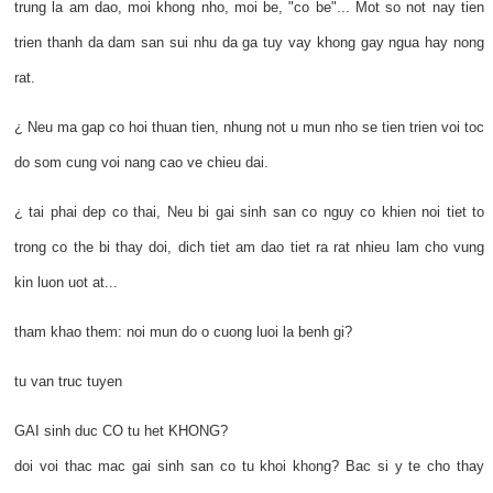
trung la am dao, moi khong nho, moi be, "co be"... Mot so not nay tien
trien thanh da dam san sui nhu da ga tuy vay khong gay ngua hay nong
rat.
¿ Neu ma gap co hoi thuan tien, nhung not u mun nho se tien trien voi toc
do som cung voi nang cao ve chieu dai.
¿ tai phai dep co thai, Neu bi gai sinh san co nguy co khien noi tiet to
trong co the bi thay doi, dich tiet am dao tiet ra rat nhieu lam cho vung
kin luon uot at...
tham khao them: noi mun do o cuong luoi la benh gi?
tu van truc tuyen
GAI sinh duc CO tu het KHONG?
doi voi thac mac gai sinh san co tu khoi khong? Bac si y te cho thay