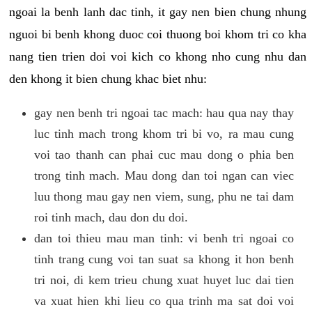
ngoai la benh lanh dac tinh, it gay nen bien chung nhung
nguoi bi benh khong duoc coi thuong boi khom tri co kha
nang tien trien doi voi kich co khong nho cung nhu dan
den khong it bien chung khac biet nhu:
gay nen benh tri ngoai tac mach: hau qua nay thay
luc tinh mach trong khom tri bi vo, ra mau cung
voi tao thanh can phai cuc mau dong o phia ben
trong tinh mach. Mau dong dan toi ngan can viec
luu thong mau gay nen viem, sung, phu ne tai dam
roi tinh mach, dau don du doi.
dan toi thieu mau man tinh: vi benh tri ngoai co
tinh trang cung voi tan suat sa khong it hon benh
tri noi, di kem trieu chung xuat huyet luc dai tien
va xuat hien khi lieu co qua trinh ma sat doi voi