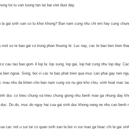
g toi tu van tuong tan tai bai viet duoi day.
 la gai sinh san co tu khoi khong? Ban nam cung nhu chi em hay cung chung 
a mot so te bao gai co trong phan thuong bi. Luc nay, cac te bao tien trien th
co cau tao bao gom 4 lop la: lop sung, lop gai, lop hat cung nhu lop day. Cac
d ra ben ngoai. Song, boi vi cac te bao phat trien qua muc can phai gay nen n
c mau nhu da khien cho ban nam cung voi nu gioi kho chiu, sinh hoat mac ta
 sinh duc co trieu chung va trieu chung giong nhu benh mao ga nhung day kh
 duc. Do do, muc do nguy hai cua gai sinh duc khong nang ne nhu can benh 
ua cac not u sui tai co quan sinh san la boi vi sui mao ga hoac chi la gai sin