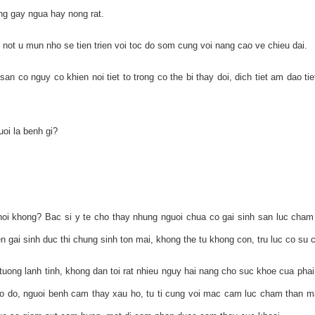
ng gay ngua hay nong rat.
not u mun nho se tien trien voi toc do som cung voi nang cao ve chieu dai.
 san co nguy co khien noi tiet to trong co the bi thay doi, dich tiet am dao ti
oi la benh gi?
hoi khong? Bac si y te cho thay nhung nguoi chua co gai sinh san luc cham 
en gai sinh duc thi chung sinh ton mai, khong the tu khong con, tru luc co su 
 tuong lanh tinh, khong dan toi rat nhieu nguy hai nang cho suc khoe cua ph
 do, nguoi benh cam thay xau ho, tu ti cung voi mac cam luc cham than mat 