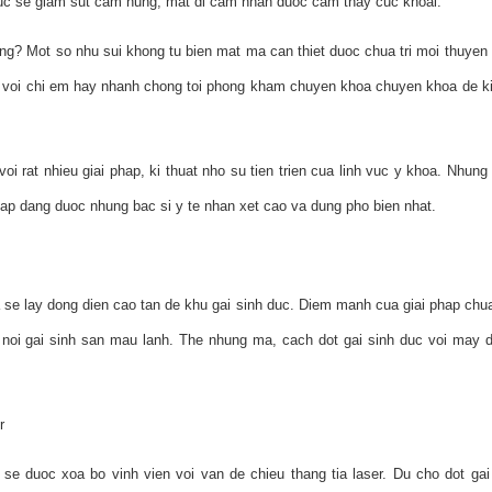
 duc se giam sut cam hung, mat di cam nhan duoc cam thay cuc khoai.
ng? Mot so nhu sui khong tu bien mat ma can thiet duoc chua tri moi thuyen g
g voi chi em hay nhanh chong toi phong kham chuyen khoa chuyen khoa de ki
 voi rat nhieu giai phap, ki thuat nho su tien trien cua linh vuc y khoa. Nhun
hap dang duoc nhung bac si y te nhan xet cao va dung pho bien nhat.
se lay dong dien cao tan de khu gai sinh duc. Diem manh cua giai phap chua
oi gai sinh san mau lanh. The nhung ma, cach dot gai sinh duc voi may do
r
n se duoc xoa bo vinh vien voi van de chieu thang tia laser. Du cho dot ga