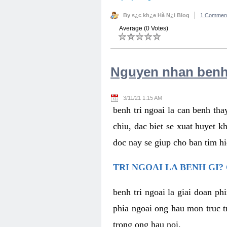
By s¿c kh¿e Hà N¿i Blog
1 Commen
Average (0 Votes)
Nguyen nhan benh t
3/11/21 1:15 AM
benh tri ngoai la can benh th
chiu, dac biet se xuat huyet k
doc nay se giup cho ban tim h
TRI NGOAI LA BENH GI?
benh tri ngoai la giai doan p
phia ngoai ong hau mon truc tr
trong ong hau noi.