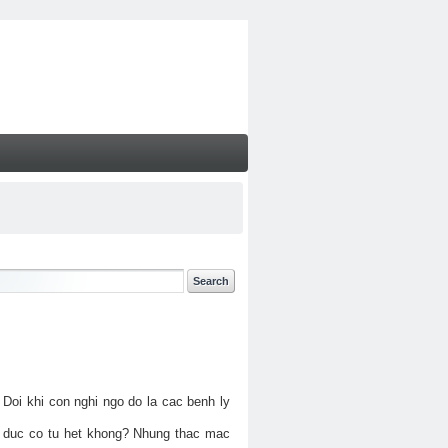
Doi khi con nghi ngo do la cac benh ly
inh duc co tu het khong? Nhung thac mac