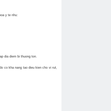
hoa y te nhu:
ap dia diem bi thuong ton.
do co kha nang tao dieu kien cho vi rut,