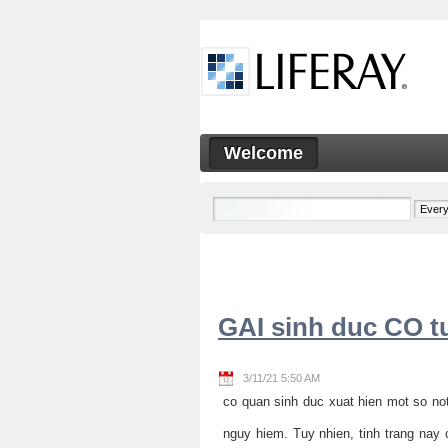
Skip to Content
Welcome
Welcome
Navigation
GAI sinh duc CO 
3/11/21 5:50 AM
co quan sinh duc xuat hien mot so not
nguy hiem. Tuy nhien, tinh trang nay 