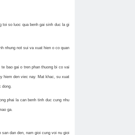
toi so luoc qua benh gai sinh duc la gi
anh nhung not sui va xuat hien o co quan
 te bao gai o tren phan thuong bi co vai
guy hiem den viec nay. Mat khac, su xuat
c dong.
ong phai la can benh tinh duc cung nhu
mao ga.
h san dan den, nam gioi cung voi nu gioi