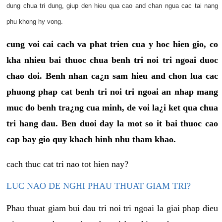
dung chua tri dung, giup den hieu qua cao and chan ngua cac tai nang
phu khong hy vong.
cung voi cai cach va phat trien cua y hoc hien gio, co
kha nhieu bai thuoc chua benh tri noi tri ngoai duoc
chao doi. Benh nhan ca¿n sam hieu and chon lua cac
phuong phap cat benh tri noi tri ngoai an nhap mang
muc do benh tra¿ng cua minh, de voi la¿i ket qua chua
tri hang dau. Ben duoi day la mot so it bai thuoc cao
cap bay gio quy khach hinh nhu tham khao.
cach thuc cat tri nao tot hien nay?
LUC NAO DE NGHI PHAU THUAT GIAM TRI?
Phau thuat giam bui dau tri noi tri ngoai la giai phap dieu