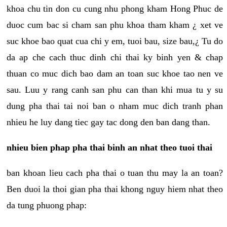
khoa chu tin don cu cung nhu phong kham Hong Phuc de
duoc cum bac si cham san phu khoa tham kham ¿ xet ve
suc khoe bao quat cua chi y em, tuoi bau, size bau,¿ Tu do
da ap che cach thuc dinh chi thai ky binh yen & chap
thuan co muc dich bao dam an toan suc khoe tao nen ve
sau. Luu y rang canh san phu can than khi mua tu y su
dung pha thai tai noi ban o nham muc dich tranh phan
nhieu he luy dang tiec gay tac dong den ban dang than.
nhieu bien phap pha thai binh an nhat theo tuoi thai
ban khoan lieu cach pha thai o tuan thu may la an toan?
Ben duoi la thoi gian pha thai khong nguy hiem nhat theo
da tung phuong phap: