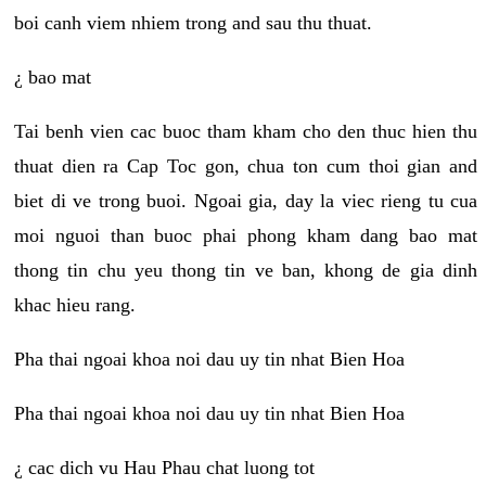
boi canh viem nhiem trong and sau thu thuat.
¿ bao mat
Tai benh vien cac buoc tham kham cho den thuc hien thu
thuat dien ra Cap Toc gon, chua ton cum thoi gian and
biet di ve trong buoi. Ngoai gia, day la viec rieng tu cua
moi nguoi than buoc phai phong kham dang bao mat
thong tin chu yeu thong tin ve ban, khong de gia dinh
khac hieu rang.
Pha thai ngoai khoa noi dau uy tin nhat Bien Hoa
Pha thai ngoai khoa noi dau uy tin nhat Bien Hoa
¿ cac dich vu Hau Phau chat luong tot