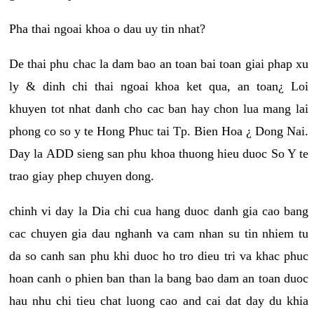
Pha thai ngoai khoa o dau uy tin nhat?
De thai phu chac la dam bao an toan bai toan giai phap xu
ly & dinh chi thai ngoai khoa ket qua, an toan¿ Loi
khuyen tot nhat danh cho cac ban hay chon lua mang lai
phong co so y te Hong Phuc tai Tp. Bien Hoa ¿ Dong Nai.
Day la ADD sieng san phu khoa thuong hieu duoc So Y te
trao giay phep chuyen dong.
chinh vi day la Dia chi cua hang duoc danh gia cao bang
cac chuyen gia dau nghanh va cam nhan su tin nhiem tu
da so canh san phu khi duoc ho tro dieu tri va khac phuc
hoan canh o phien ban than la bang bao dam an toan duoc
hau nhu chi tieu chat luong cao and cai dat day du khia