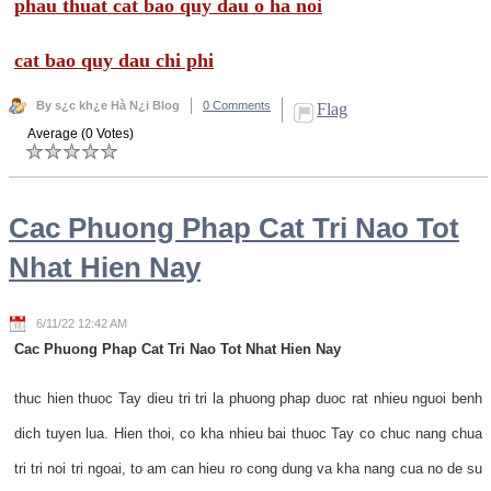
phau thuat cat bao quy dau o ha noi
cat bao quy dau chi phi
By s¿c kh¿e Hà N¿i Blog
0 Comments
Flag
Average (0 Votes)
Cac Phuong Phap Cat Tri Nao Tot
Nhat Hien Nay
6/11/22 12:42 AM
Cac Phuong Phap Cat Tri Nao Tot Nhat Hien Nay
thuc hien thuoc Tay dieu tri tri la phuong phap duoc rat nhieu nguoi benh
dich tuyen lua. Hien thoi, co kha nhieu bai thuoc Tay co chuc nang chua
tri tri noi tri ngoai, to am can hieu ro cong dung va kha nang cua no de su