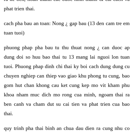
phat trien thai.
cach pha bau an toan: Nong ¿ gap bau (13 den cam tre em
tuan tuoi)
phuong phap pha bau tu thu thuat nong ¿ can duoc ap
dung doi so huu bao thai tu 13 mang lai nguoi lon tuan
tuoi. Phuong phap dinh chi thai ky boi cach dung dung cu
chuyen nghiep can thiep vao giao khu phong tu cung, bao
gom hut chan khong cau ket cung kep mo vit kham phu
khoa nham muc dich mo rong cua minh, ngoam thai ra
ben canh va cham dut su cai tien va phat trien cua bao
thai.
quy trinh pha thai binh an chua dau dien ra cung nhu co