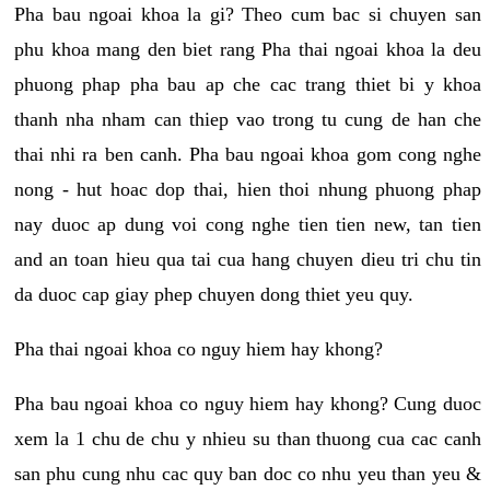
Pha bau ngoai khoa la gi? Theo cum bac si chuyen san
phu khoa mang den biet rang Pha thai ngoai khoa la deu
phuong phap pha bau ap che cac trang thiet bi y khoa
thanh nha nham can thiep vao trong tu cung de han che
thai nhi ra ben canh. Pha bau ngoai khoa gom cong nghe
nong - hut hoac dop thai, hien thoi nhung phuong phap
nay duoc ap dung voi cong nghe tien tien new, tan tien
and an toan hieu qua tai cua hang chuyen dieu tri chu tin
da duoc cap giay phep chuyen dong thiet yeu quy.
Pha thai ngoai khoa co nguy hiem hay khong?
Pha bau ngoai khoa co nguy hiem hay khong? Cung duoc
xem la 1 chu de chu y nhieu su than thuong cua cac canh
san phu cung nhu cac quy ban doc co nhu yeu than yeu &