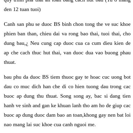
den 12 tuan tuoi)
Canh san phu se duoc BS binh chon tong the ve suc khoe
phien ban than, chieu dai va rong bao thai, tuoi thai, cho
dung bau,¿ Neu cung cap duoc cua ca cum dieu kien de
ap che cach thuc hut thai, van duoc dua vao buong phau
thuat.
bau phu da duoc BS tiem thuoc gay te hoac cuc uong bot
dau co muc dich han che di co hien tuong dau trong cac
buoc ap dung thu thuat. Song song ay, bac si dang tien
hanh ve sinh and gan ke khuan lanh tho am ho de giup cac
buoc ap dung duoc dam bao an toan,khong gay nen bat loi
nao mang lai suc khoe cua canh nguoi me.