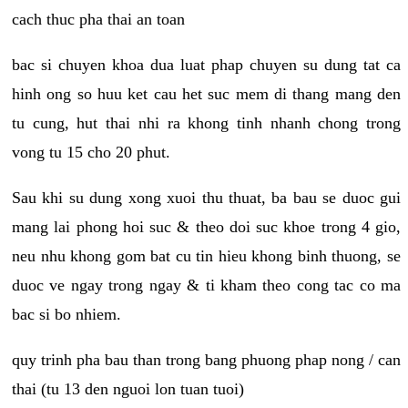
cach thuc pha thai an toan
bac si chuyen khoa dua luat phap chuyen su dung tat ca
hinh ong so huu ket cau het suc mem di thang mang den
tu cung, hut thai nhi ra khong tinh nhanh chong trong
vong tu 15 cho 20 phut.
Sau khi su dung xong xuoi thu thuat, ba bau se duoc gui
mang lai phong hoi suc & theo doi suc khoe trong 4 gio,
neu nhu khong gom bat cu tin hieu khong binh thuong, se
duoc ve ngay trong ngay & ti kham theo cong tac co ma
bac si bo nhiem.
quy trinh pha bau than trong bang phuong phap nong / can
thai (tu 13 den nguoi lon tuan tuoi)