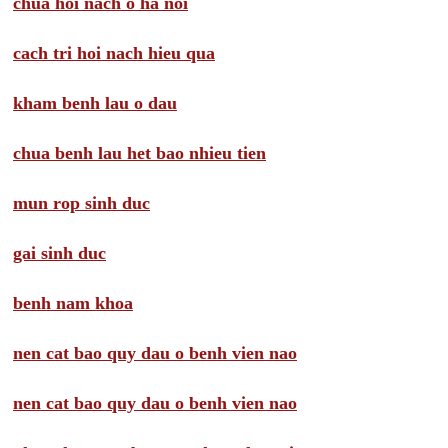
chua hoi nach o ha noi
cach tri hoi nach hieu qua
kham benh lau o dau
chua benh lau het bao nhieu tien
mun rop sinh duc
gai sinh duc
benh nam khoa
nen cat bao quy dau o benh vien nao
nen cat bao quy dau o benh vien nao