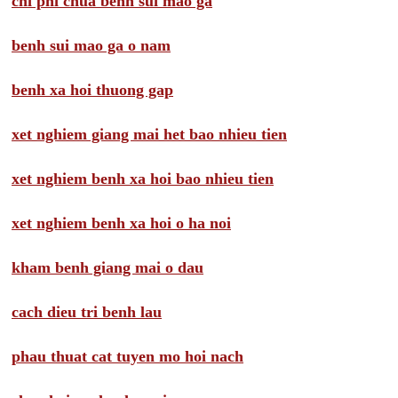
chi phi chua benh sui mao ga
benh sui mao ga o nam
benh xa hoi thuong gap
xet nghiem giang mai het bao nhieu tien
xet nghiem benh xa hoi bao nhieu tien
xet nghiem benh xa hoi o ha noi
kham benh giang mai o dau
cach dieu tri benh lau
phau thuat cat tuyen mo hoi nach