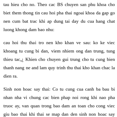
tau hieu cho no. Theo cac BS chuyen san phu khoa cho
biet them thong tin cau hoi pha thai ngoai khoa da gap go
nen cum bat trac khi ap dung tai day du cua hang chat
luong khong dam bao nhu:
cau hoi thu thai tro nen kho khan ve sau: ko ke viec
khoang tu cung bi dan, viem nhiem ong dan trung, tung
thieu tac,¿ Khien cho chuyen gui trung cho tu cung bien
thanh nang ne and lam quy trinh thu thai kho khan chac la
dien ra.
Sinh non hoac say thai: Co tu cung cua canh ba bau bi
nhan nha vi chung cac bien phap noi rong khi nao pha
truoc ay, van quan trong bao dam an toan cho cong viec
giu bao thai khi thai se map dan den sinh non hoac say