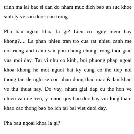
trinh ma lai bac si dan do nham muc dich bao an suc khoe
sinh ly ve sau duoc can trong.
Pha bau ngoai khoa la gi? Lieu co nguy hiem hay
khong?.... La phan nhieu tran tro cua rat nhieu canh me
noi rieng and canh san phu chung chung trong thoi gian
vua moi day. Tai vi nhu co kinh, boi phuong phap ngoai
khoa khong he mot nguoi bat ky cung co the tiep noi
tuong tan de nghi se con phan dong thac mac & lan khan
ve thu thuat nay. Do vay, nham giai dap cu the hon ve
nhieu van de tren, y muon quy ban doc hay vui long tham
khao cac thong bao bo ich tai bai viet duoi day.
Pha bau ngoai khoa la gi?