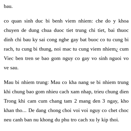
bau.
co quan sinh duc bi benh viem nhiem: che do y khoa
chuyen de dung chua duoc tiet trung chi tiet, bai thuoc
dinh chi bau ky sai cong nghe gay bat buoc co tu cung bi
rach, tu cung bi thung, noi mac tu cung viem nhiem¿ cum
Viec ben tren se bao gom nguy co gay vo sinh nguoi vo
ve sau.
Mau bi nhiem trung: Mau co kha nang se bi nhiem trung
khi chung bao gom nhieu cach xam nhap, trieu chung dien
Trong khi cam cum chang tam 2 mang den 3 ngay, kho
khan tho... De dang chong choi voi voi nguy co chet choc
neu canh ban nu khong du phu tro cach xu ly kip thoi.