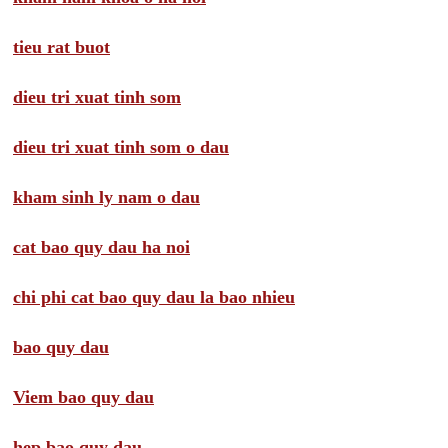
tieu rat buot
dieu tri xuat tinh som
dieu tri xuat tinh som o dau
kham sinh ly nam o dau
cat bao quy dau ha noi
chi phi cat bao quy dau la bao nhieu
bao quy dau
Viem bao quy dau
hep bao quy dau