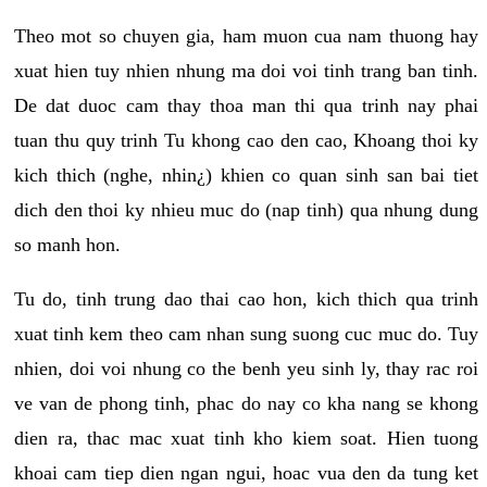
Theo mot so chuyen gia, ham muon cua nam thuong hay
xuat hien tuy nhien nhung ma doi voi tinh trang ban tinh.
De dat duoc cam thay thoa man thi qua trinh nay phai
tuan thu quy trinh Tu khong cao den cao, Khoang thoi ky
kich thich (nghe, nhin¿) khien co quan sinh san bai tiet
dich den thoi ky nhieu muc do (nap tinh) qua nhung dung
so manh hon.
Tu do, tinh trung dao thai cao hon, kich thich qua trinh
xuat tinh kem theo cam nhan sung suong cuc muc do. Tuy
nhien, doi voi nhung co the benh yeu sinh ly, thay rac roi
ve van de phong tinh, phac do nay co kha nang se khong
dien ra, thac mac xuat tinh kho kiem soat. Hien tuong
khoai cam tiep dien ngan ngui, hoac vua den da tung ket