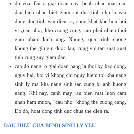
do vua: Du o giai doan nay, benh nhan mac cac
dau hieu nhan biet giam sut duc tinh nhu la van
dong duc tinh van dien ra, song khat khe hon boi
vi ¿cau nho¿ kho cuong cung, can phai nhieu thoi
gian nham kich ung. Nhung, qua trinh cuong
khong the giu gin duoc lau, cung voi tan suat xuat
tinh cung suy giam dan.
cap do nang: o giai doan nang la thoi ky bao dong,
nguy hai, boi vi khong chi nguy hiem toi kha nang
sinh ly ma kha nang sinh san cung bi anh huong
nang. Khi nay, canh may rau bien mat luon cam
nhan ham muon, "cau nho" khong the cuong cung,
Do do, hoat dong tinh duc chua the dien ra.
DAU HIEU CUA BENH SINH LY YEU