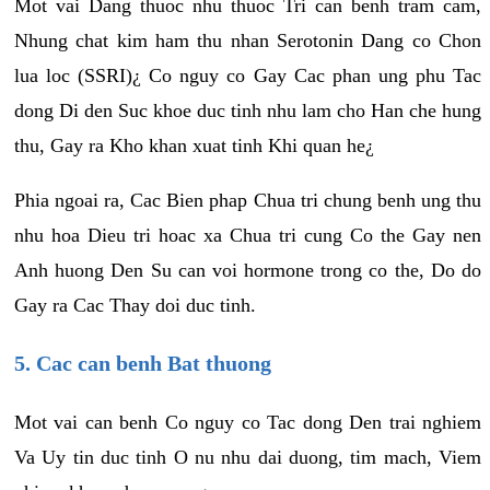
Mot vai Dang thuoc nhu thuoc Tri can benh tram cam,
Nhung chat kim ham thu nhan Serotonin Dang co Chon
lua loc (SSRI)¿ Co nguy co Gay Cac phan ung phu Tac
dong Di den Suc khoe duc tinh nhu lam cho Han che hung
thu, Gay ra Kho khan xuat tinh Khi quan he¿
Phia ngoai ra, Cac Bien phap Chua tri chung benh ung thu
nhu hoa Dieu tri hoac xa Chua tri cung Co the Gay nen
Anh huong Den Su can voi hormone trong co the, Do do
Gay ra Cac Thay doi duc tinh.
5. Cac can benh Bat thuong
Mot vai can benh Co nguy co Tac dong Den trai nghiem
Va Uy tin duc tinh O nu nhu dai duong, tim mach, Viem