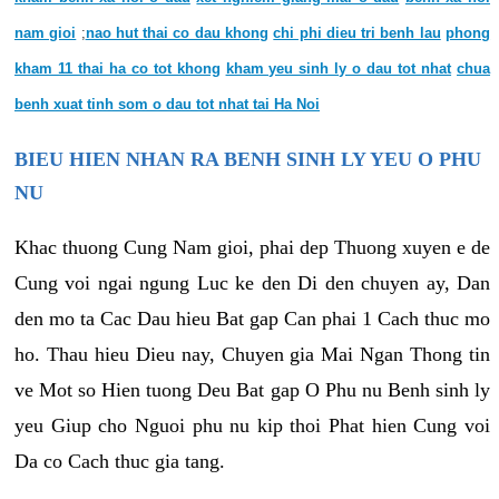
nam gioi
;
nao hut thai co dau khong
chi phi dieu tri benh lau
phong
kham 11 thai ha co tot khong
kham yeu sinh ly o dau tot nhat
chua
benh xuat tinh som o dau tot nhat tai Ha Noi
BIEU HIEN NHAN RA BENH SINH LY YEU O PHU
NU
Khac thuong Cung Nam gioi, phai dep Thuong xuyen e de
Cung voi ngai ngung Luc ke den Di den chuyen ay, Dan
den mo ta Cac Dau hieu Bat gap Can phai 1 Cach thuc mo
ho. Thau hieu Dieu nay, Chuyen gia Mai Ngan Thong tin
ve Mot so Hien tuong Deu Bat gap O Phu nu Benh sinh ly
yeu Giup cho Nguoi phu nu kip thoi Phat hien Cung voi
Da co Cach thuc gia tang.