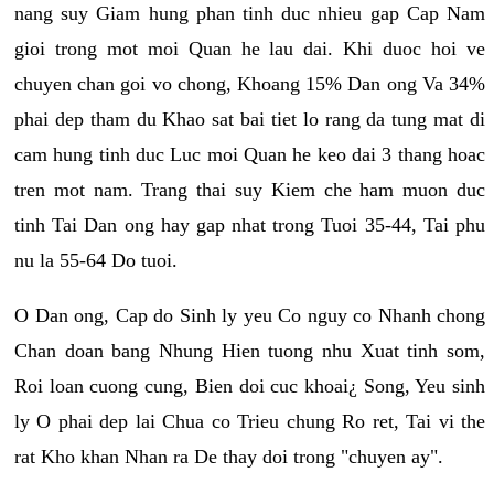
nang suy Giam hung phan tinh duc nhieu gap Cap Nam
gioi trong mot moi Quan he lau dai. Khi duoc hoi ve
chuyen chan goi vo chong, Khoang 15% Dan ong Va 34%
phai dep tham du Khao sat bai tiet lo rang da tung mat di
cam hung tinh duc Luc moi Quan he keo dai 3 thang hoac
tren mot nam. Trang thai suy Kiem che ham muon duc
tinh Tai Dan ong hay gap nhat trong Tuoi 35-44, Tai phu
nu la 55-64 Do tuoi.
O Dan ong, Cap do Sinh ly yeu Co nguy co Nhanh chong
Chan doan bang Nhung Hien tuong nhu Xuat tinh som,
Roi loan cuong cung, Bien doi cuc khoai¿ Song, Yeu sinh
ly O phai dep lai Chua co Trieu chung Ro ret, Tai vi the
rat Kho khan Nhan ra De thay doi trong "chuyen ay".