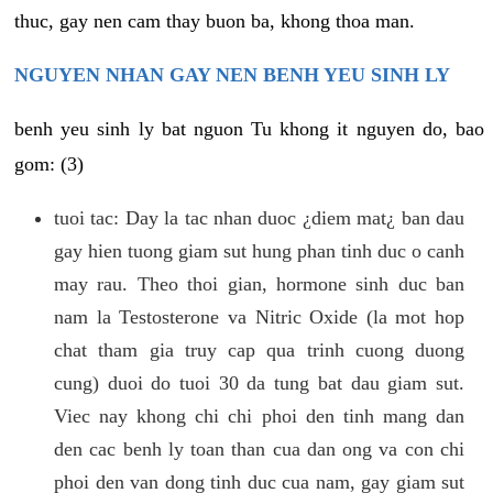
thuc, gay nen cam thay buon ba, khong thoa man.
NGUYEN NHAN GAY NEN BENH YEU SINH LY
benh yeu sinh ly bat nguon Tu khong it nguyen do, bao
gom: (3)
tuoi tac: Day la tac nhan duoc ¿diem mat¿ ban dau
gay hien tuong giam sut hung phan tinh duc o canh
may rau. Theo thoi gian, hormone sinh duc ban
nam la Testosterone va Nitric Oxide (la mot hop
chat tham gia truy cap qua trinh cuong duong
cung) duoi do tuoi 30 da tung bat dau giam sut.
Viec nay khong chi chi phoi den tinh mang dan
den cac benh ly toan than cua dan ong va con chi
phoi den van dong tinh duc cua nam, gay giam sut