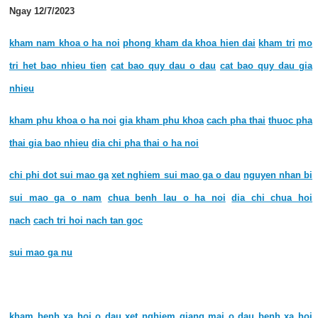
Ngay 12/7/2023
kham nam khoa o ha noi
phong kham da khoa hien dai
kham tri
mo
tri het bao nhieu tien
cat bao quy dau o dau
cat bao quy dau gia
nhieu
kham phu khoa o ha noi
gia kham phu khoa
cach pha thai
thuoc pha
thai gia bao nhieu
dia chi pha thai o ha noi
chi phi dot sui mao ga
xet nghiem sui mao ga o dau
nguyen nhan bi
sui mao ga o nam
chua benh lau o ha noi
dia chi chua hoi
nach
cach tri hoi nach tan goc
sui mao ga nu
kham benh xa hoi o dau
xet nghiem giang mai o dau
benh xa hoi