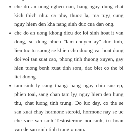
che do an uong ngheo nan, hang ngay dung chat
kich thich nhu: ca phe, thuoc la, ma tuy¿ cung
nguy hiem den kha nang sinh duc cua dan ong.
che do an uong khong dieu do: loi sinh hoat it van
dong, su dung nhieu "lam chuyen ay" duc tinh,
lien tuc tu suong se khien cho duong vat hoat dong
doi voi tan suat cao, phong tinh thuong xuyen, gay
hien tuong benh xuat tinh som, dac biet co the bi
liet duong.
tam sinh ly cang thang: hang ngay chiu suc ep,
phien toai, sang chan tam ly¿ nguy hiem den hung
thu, chat luong tinh trung. Do luc day, co the se
san xuat chay hormone steroid, hormone nay se uc
che viec san sinh Testosterone noi sinh, tri hoan
van de san sinh tinh trung o nam.