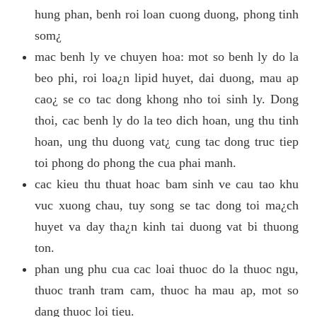
hung phan, benh roi loan cuong duong, phong tinh
som¿
mac benh ly ve chuyen hoa: mot so benh ly do la
beo phi, roi loa¿n lipid huyet, dai duong, mau ap
cao¿ se co tac dong khong nho toi sinh ly. Dong
thoi, cac benh ly do la teo dich hoan, ung thu tinh
hoan, ung thu duong vat¿ cung tac dong truc tiep
toi phong do phong the cua phai manh.
cac kieu thu thuat hoac bam sinh ve cau tao khu
vuc xuong chau, tuy song se tac dong toi ma¿ch
huyet va day tha¿n kinh tai duong vat bi thuong
ton.
phan ung phu cua cac loai thuoc do la thuoc ngu,
thuoc tranh tram cam, thuoc ha mau ap, mot so
dang thuoc loi tieu.