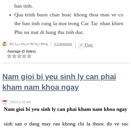
ban tinh.
Qua trinh buon chan hoac khong thoa man ve co
the ban tinh cung la mot trong Cac Tac nhan khien
Phu nu mat di hung thu tinh duc.
By s¿c kh¿e Hà N¿i Blog
0 Comments
Flag
Average (0 Votes)
Nam gioi bi yeu sinh ly can phai
kham nam khoa ngay
7/9/23 6:35 AM
Nam gioi bi yeu sinh ly can phai kham nam khoa ngay
sinh san o dang may rau khong chi la thuoc do ve suc