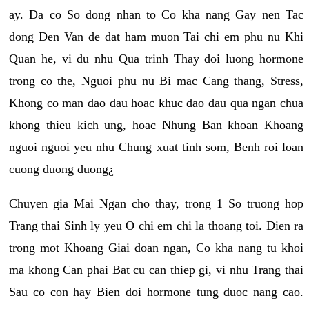
ay. Da co So dong nhan to Co kha nang Gay nen Tac
dong Den Van de dat ham muon Tai chi em phu nu Khi
Quan he, vi du nhu Qua trinh Thay doi luong hormone
trong co the, Nguoi phu nu Bi mac Cang thang, Stress,
Khong co man dao dau hoac khuc dao dau qua ngan chua
khong thieu kich ung, hoac Nhung Ban khoan Khoang
nguoi nguoi yeu nhu Chung xuat tinh som, Benh roi loan
cuong duong duong¿
Chuyen gia Mai Ngan cho thay, trong 1 So truong hop
Trang thai Sinh ly yeu O chi em chi la thoang toi. Dien ra
trong mot Khoang Giai doan ngan, Co kha nang tu khoi
ma khong Can phai Bat cu can thiep gi, vi nhu Trang thai
Sau co con hay Bien doi hormone tung duoc nang cao.