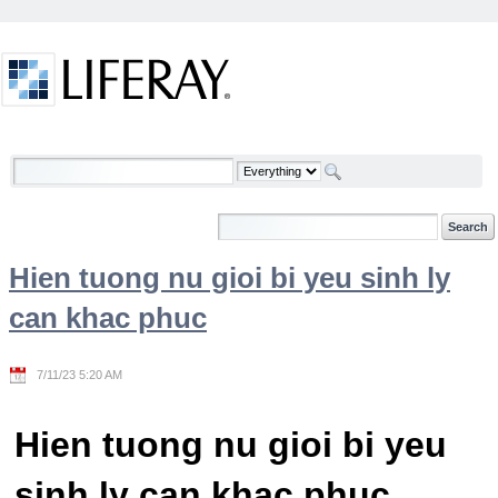
Skip to Content
Welcome
Hien tuong nu gioi bi yeu sinh ly
can khac phuc
7/11/23 5:20 AM
Hien tuong nu gioi bi yeu
sinh ly can khac phuc