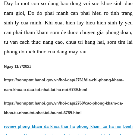
Day la mot con so dang bao dong voi suc khoe sinh duc
nam gioi, Do do phai manh can phai hieu ro tinh trang
sinh ly cua minh. Khi xuat hien lay bieu hien sinh ly yeu
can phai tham kham som de duoc chuyen gia phong doan,
tu van cach thuc nang cao, chua tri hang hai, som tim lai
phong do dich thuc cua dang may rau.
Ngay 11/7/2023
https://sonnptnt.hanoi.gov.vn/hoi-dap/2761/dia-chi-phong-kham-
nam-khoa-o-dau-tot-nhat-tai-ha-noi-6789.html
https://sonnptnt.hanoi.gov.vn/hoi-dap/2760/cac-phong-kham-da-
khoa-tu-nhan-tot-nhat-tai-ha-noi-6789.html
review phong kham da khoa thai ha
phong kham tai ha noi
benh