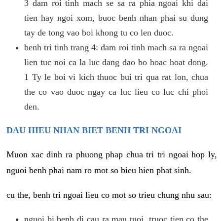
3 dam roi tinh mach se sa ra phia ngoai khi dai
tien hay ngoi xom, buoc benh nhan phai su dung
tay de tong vao boi khong tu co len duoc.
benh tri tinh trang 4: dam roi tinh mach sa ra ngoai
lien tuc noi ca la luc dang dao bo hoac hoat dong.
1 Ty le boi vi kich thuoc bui tri qua rat lon, chua
the co vao duoc ngay ca luc lieu co luc chi phoi
den.
DAU HIEU NHAN BIET BENH TRI NGOAI
Muon xac dinh ra phuong phap chua tri tri ngoai hop ly,
nguoi benh phai nam ro mot so bieu hien phat sinh.
cu the, benh tri ngoai lieu co mot so trieu chung nhu sau:
nguoi bi benh di cau ra mau tuoi, truoc tien co the