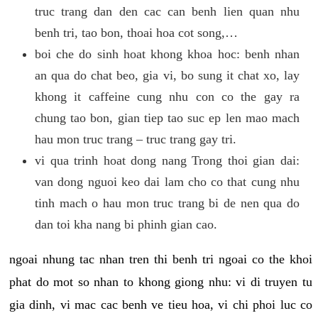
truc trang dan den cac can benh lien quan nhu
benh tri, tao bon, thoai hoa cot song,…
boi che do sinh hoat khong khoa hoc: benh nhan
an qua do chat beo, gia vi, bo sung it chat xo, lay
khong it caffeine cung nhu con co the gay ra
chung tao bon, gian tiep tao suc ep len mao mach
hau mon truc trang – truc trang gay tri.
vi qua trinh hoat dong nang Trong thoi gian dai:
van dong nguoi keo dai lam cho co that cung nhu
tinh mach o hau mon truc trang bi de nen qua do
dan toi kha nang bi phinh gian cao.
ngoai nhung tac nhan tren thi benh tri ngoai co the khoi
phat do mot so nhan to khong giong nhu: vi di truyen tu
gia dinh, vi mac cac benh ve tieu hoa, vi chi phoi luc co