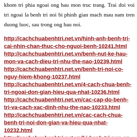
khom tri phia ngoai ong hau mon truc trang. Trai doi voi
tri ngoai la benh tri noi bi phinh gian mach mau nam tren
duong luoc, sau trong ong hau noi.
http://cachchuabenhtri.net.vn/hinh-anh-benh-tri-
cai-nhin-chan-thuc-cho-nguoi-benh-10241.html
http://cachchuabenhtri.net.vn/benh-nut-ke-hau-
mon-va-cach-dieu-tri-nhu-the-nao-10239.html
http://cachchuabenhtri.net.vn/benh-tri-noi-co-
nguy-hiem-khong-10237.html
http://cachchuabenhtri.net.vn/4-cach-chua-benh-
tri-ngoai-don-gian-hieu-qua-nhat-10236.html
http://cachchuabenhtri.net.vn/cac-cap-do-benh-
tri-va-cach-xac-dinh-nhu-the-nao-10233.html
http://cachchuabenhtri.net.vn/cac-cach-chua-
benh-tri-noi-don-gian-va-hieu-qua-nhat-
10232.html