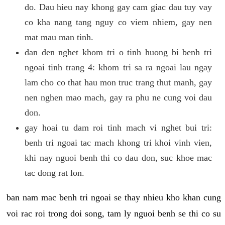
do. Dau hieu nay khong gay cam giac dau tuy vay
co kha nang tang nguy co viem nhiem, gay nen
mat mau man tinh.
dan den nghet khom tri o tinh huong bi benh tri
ngoai tinh trang 4: khom tri sa ra ngoai lau ngay
lam cho co that hau mon truc trang thut manh, gay
nen nghen mao mach, gay ra phu ne cung voi dau
don.
gay hoai tu dam roi tinh mach vi nghet bui tri:
benh tri ngoai tac mach khong tri khoi vinh vien,
khi nay nguoi benh thi co dau don, suc khoe mac
tac dong rat lon.
ban nam mac benh tri ngoai se thay nhieu kho khan cung
voi rac roi trong doi song, tam ly nguoi benh se thi co su