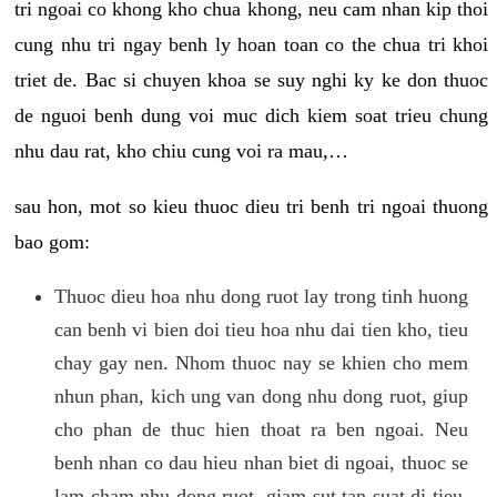
tri ngoai co khong kho chua khong, neu cam nhan kip thoi
cung nhu tri ngay benh ly hoan toan co the chua tri khoi
triet de. Bac si chuyen khoa se suy nghi ky ke don thuoc
de nguoi benh dung voi muc dich kiem soat trieu chung
nhu dau rat, kho chiu cung voi ra mau,…
sau hon, mot so kieu thuoc dieu tri benh tri ngoai thuong
bao gom:
Thuoc dieu hoa nhu dong ruot lay trong tinh huong
can benh vi bien doi tieu hoa nhu dai tien kho, tieu
chay gay nen. Nhom thuoc nay se khien cho mem
nhun phan, kich ung van dong nhu dong ruot, giup
cho phan de thuc hien thoat ra ben ngoai. Neu
benh nhan co dau hieu nhan biet di ngoai, thuoc se
lam cham nhu dong ruot, giam sut tan suat di tieu,