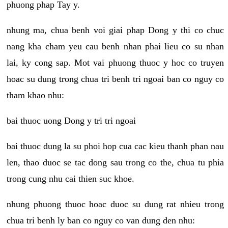
phuong phap Tay y.
nhung ma, chua benh voi giai phap Dong y thi co chuc
nang kha cham yeu cau benh nhan phai lieu co su nhan
lai, ky cong sap. Mot vai phuong thuoc y hoc co truyen
hoac su dung trong chua tri benh tri ngoai ban co nguy co
tham khao nhu:
bai thuoc uong Dong y tri tri ngoai
bai thuoc dung la su phoi hop cua cac kieu thanh phan nau
len, thao duoc se tac dong sau trong co the, chua tu phia
trong cung nhu cai thien suc khoe.
nhung phuong thuoc hoac duoc su dung rat nhieu trong
chua tri benh ly ban co nguy co van dung den nhu: