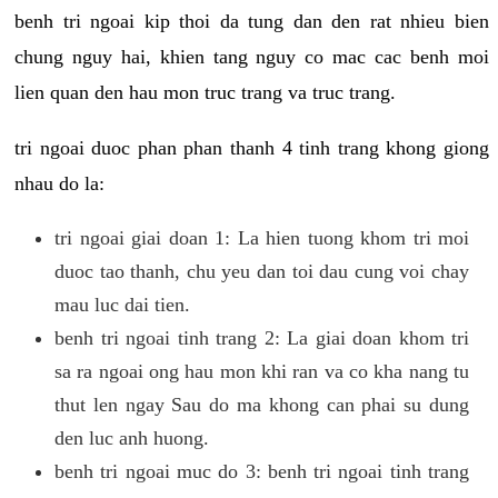
benh tri ngoai kip thoi da tung dan den rat nhieu bien
chung nguy hai, khien tang nguy co mac cac benh moi
lien quan den hau mon truc trang va truc trang.
tri ngoai duoc phan phan thanh 4 tinh trang khong giong
nhau do la:
tri ngoai giai doan 1: La hien tuong khom tri moi
duoc tao thanh, chu yeu dan toi dau cung voi chay
mau luc dai tien.
benh tri ngoai tinh trang 2: La giai doan khom tri
sa ra ngoai ong hau mon khi ran va co kha nang tu
thut len ngay Sau do ma khong can phai su dung
den luc anh huong.
benh tri ngoai muc do 3: benh tri ngoai tinh trang