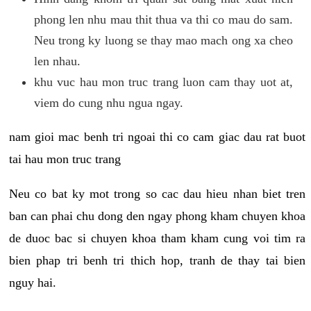
phong len nhu mau thit thua va thi co mau do sam.
Neu trong ky luong se thay mao mach ong xa cheo
len nhau.
khu vuc hau mon truc trang luon cam thay uot at,
viem do cung nhu ngua ngay.
nam gioi mac benh tri ngoai thi co cam giac dau rat buot
tai hau mon truc trang
Neu co bat ky mot trong so cac dau hieu nhan biet tren
ban can phai chu dong den ngay phong kham chuyen khoa
de duoc bac si chuyen khoa tham kham cung voi tim ra
bien phap tri benh tri thich hop, tranh de thay tai bien
nguy hai.