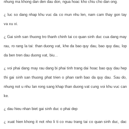
nhung ma khong dan den dau don, ngua hoac kho chiu cho dan ong.
¿ luc so dang nhap khu vuc da co mun nhu len, nam cam thay gon tay
va xu xi.
¿ Gai sinh san thuong tro thanh chinh tai co quan sinh duc cua dang may
rau, ro rang la tai: than duong vat, khe da bao quy dau, bao quy dau, lop
da ben tren dau duong vat, biu...
¿ voi phai dang may rau dang bi phai tinh trang dai hoac bao quy dau hep
thi gai sinh san thuong phat trien o phan ranh bao da quy dau. Sau do,
nhung not u nhu lan rong sang khap than duong vat cung voi khu vuc can
ke.
¿ dau hieu nhan biet gai sinh duc o phai dep
¿ xuat hien khong it not nho li ti co mau trang tai co quan sinh duc, dac