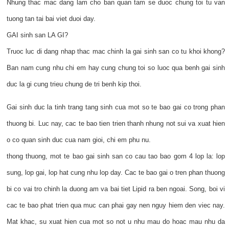
Nhung thac mac dang lam cho ban quan tam se duoc chung toi tu van
tuong tan tai bai viet duoi day.
GAI sinh san LA GI?
Truoc luc di dang nhap thac mac chinh la gai sinh san co tu khoi khong?
Ban nam cung nhu chi em hay cung chung toi so luoc qua benh gai sinh
duc la gi cung trieu chung de tri benh kip thoi.
Gai sinh duc la tinh trang tang sinh cua mot so te bao gai co trong phan
thuong bi. Luc nay, cac te bao tien trien thanh nhung not sui va xuat hien
o co quan sinh duc cua nam gioi, chi em phu nu.
thong thuong, mot te bao gai sinh san co cau tao bao gom 4 lop la: lop
sung, lop gai, lop hat cung nhu lop day. Cac te bao gai o tren phan thuong
bi co vai tro chinh la duong am va bai tiet Lipid ra ben ngoai. Song, boi vi
cac te bao phat trien qua muc can phai gay nen nguy hiem den viec nay.
Mat khac, su xuat hien cua mot so not u nhu mau do hoac mau nhu da