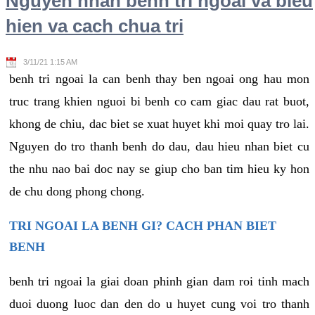
Nguyen nhan benh tri ngoai va bieu
hien va cach chua tri
3/11/21 1:15 AM
benh tri ngoai la can benh thay ben ngoai ong hau mon
truc trang khien nguoi bi benh co cam giac dau rat buot,
khong de chiu, dac biet se xuat huyet khi moi quay tro lai.
Nguyen do tro thanh benh do dau, dau hieu nhan biet cu
the nhu nao bai doc nay se giup cho ban tim hieu ky hon
de chu dong phong chong.
TRI NGOAI LA BENH GI? CACH PHAN BIET
BENH
benh tri ngoai la giai doan phinh gian dam roi tinh mach
duoi duong luoc dan den do u huyet cung voi tro thanh