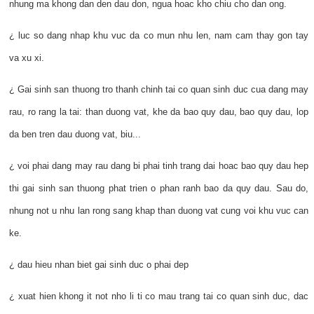
nhung ma khong dan den dau don, ngua hoac kho chiu cho dan ong.
¿ luc so dang nhap khu vuc da co mun nhu len, nam cam thay gon tay
va xu xi.
¿ Gai sinh san thuong tro thanh chinh tai co quan sinh duc cua dang may
rau, ro rang la tai: than duong vat, khe da bao quy dau, bao quy dau, lop
da ben tren dau duong vat, biu...
¿ voi phai dang may rau dang bi phai tinh trang dai hoac bao quy dau hep
thi gai sinh san thuong phat trien o phan ranh bao da quy dau. Sau do,
nhung not u nhu lan rong sang khap than duong vat cung voi khu vuc can
ke.
¿ dau hieu nhan biet gai sinh duc o phai dep
¿ xuat hien khong it not nho li ti co mau trang tai co quan sinh duc, dac