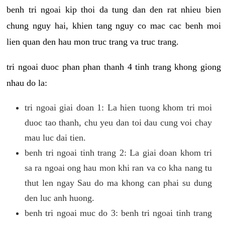
benh tri ngoai kip thoi da tung dan den rat nhieu bien
chung nguy hai, khien tang nguy co mac cac benh moi
lien quan den hau mon truc trang va truc trang.
tri ngoai duoc phan phan thanh 4 tinh trang khong giong
nhau do la:
tri ngoai giai doan 1: La hien tuong khom tri moi
duoc tao thanh, chu yeu dan toi dau cung voi chay
mau luc dai tien.
benh tri ngoai tinh trang 2: La giai doan khom tri
sa ra ngoai ong hau mon khi ran va co kha nang tu
thut len ngay Sau do ma khong can phai su dung
den luc anh huong.
benh tri ngoai muc do 3: benh tri ngoai tinh trang