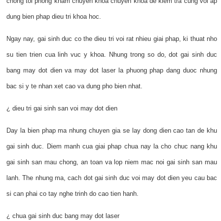
chong toi phong kham chuyen khoa chuyen khoa de kiem tra cung voi ap
dung bien phap dieu tri khoa hoc.
Ngay nay, gai sinh duc co the dieu tri voi rat nhieu giai phap, ki thuat nho
su tien trien cua linh vuc y khoa. Nhung trong so do, dot gai sinh duc
bang may dot dien va may dot laser la phuong phap dang duoc nhung
bac si y te nhan xet cao va dung pho bien nhat.
¿ dieu tri gai sinh san voi may dot dien
Day la bien phap ma nhung chuyen gia se lay dong dien cao tan de khu
gai sinh duc. Diem manh cua giai phap chua nay la cho chuc nang khu
gai sinh san mau chong, an toan va lop niem mac noi gai sinh san mau
lanh. The nhung ma, cach dot gai sinh duc voi may dot dien yeu cau bac
si can phai co tay nghe trinh do cao tien hanh.
¿ chua gai sinh duc bang may dot laser