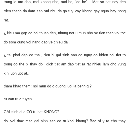
trung la am dao, moi khong nho, moi be, "co be"... Mot so not nay tien
trien thanh da dam san sui nhu da ga tuy vay khong gay ngua hay nong
rat.
¿ Neu ma gap co hoi thuan tien, nhung not u mun nho se tien trien voi toc
do som cung voi nang cao ve chieu dai.
¿ tai phai dep co thai, Neu bi gai sinh san co nguy co khien noi tiet to
trong co the bi thay doi, dich tiet am dao tiet ra rat nhieu lam cho vung
kin luon uot at...
tham khao them: noi mun do o cuong luoi la benh gi?
tu van truc tuyen
GAI sinh duc CO tu het KHONG?
doi voi thac mac gai sinh san co tu khoi khong? Bac si y te cho thay