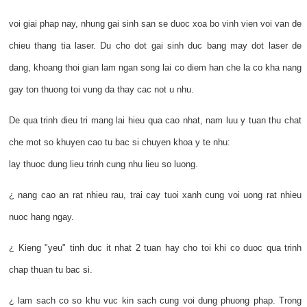
voi giai phap nay, nhung gai sinh san se duoc xoa bo vinh vien voi van de
chieu thang tia laser. Du cho dot gai sinh duc bang may dot laser de
dang, khoang thoi gian lam ngan song lai co diem han che la co kha nang
gay ton thuong toi vung da thay cac not u nhu.
De qua trinh dieu tri mang lai hieu qua cao nhat, nam luu y tuan thu chat
che mot so khuyen cao tu bac si chuyen khoa y te nhu:
lay thuoc dung lieu trinh cung nhu lieu so luong.
¿ nang cao an rat nhieu rau, trai cay tuoi xanh cung voi uong rat nhieu
nuoc hang ngay.
¿ Kieng "yeu" tinh duc it nhat 2 tuan hay cho toi khi co duoc qua trinh
chap thuan tu bac si.
¿ lam sach co so khu vuc kin sach cung voi dung phuong phap. Trong