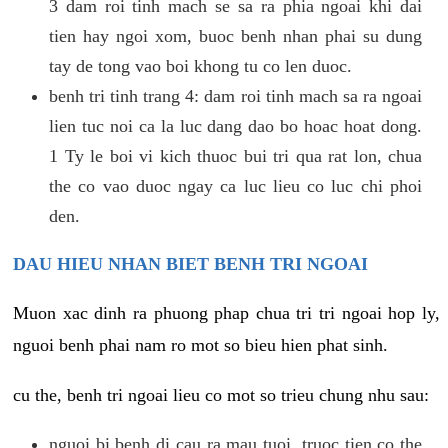
3 dam roi tinh mach se sa ra phia ngoai khi dai
tien hay ngoi xom, buoc benh nhan phai su dung
tay de tong vao boi khong tu co len duoc.
benh tri tinh trang 4: dam roi tinh mach sa ra ngoai
lien tuc noi ca la luc dang dao bo hoac hoat dong.
1 Ty le boi vi kich thuoc bui tri qua rat lon, chua
the co vao duoc ngay ca luc lieu co luc chi phoi
den.
DAU HIEU NHAN BIET BENH TRI NGOAI
Muon xac dinh ra phuong phap chua tri tri ngoai hop ly,
nguoi benh phai nam ro mot so bieu hien phat sinh.
cu the, benh tri ngoai lieu co mot so trieu chung nhu sau:
nguoi bi benh di cau ra mau tuoi, truoc tien co the