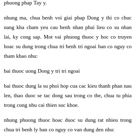
phuong phap Tay y.
nhung ma, chua benh voi giai phap Dong y thi co chuc
nang kha cham yeu cau benh nhan phai lieu co su nhan
lai, ky cong sap. Mot vai phuong thuoc y hoc co truyen
hoac su dung trong chua tri benh tri ngoai ban co nguy co
tham khao nhu:
bai thuoc uong Dong y tri tri ngoai
bai thuoc dung la su phoi hop cua cac kieu thanh phan nau
len, thao duoc se tac dong sau trong co the, chua tu phia
trong cung nhu cai thien suc khoe.
nhung phuong thuoc hoac duoc su dung rat nhieu trong
chua tri benh ly ban co nguy co van dung den nhu: