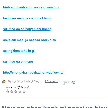
hinh anh benh sui mao ga o nam gioi
benh sui mao ga co ngua khong
sui mao ga co nguy hiem khong
chua sui mao ga het bao nhieu tien
xet nghiem tpha la gi
sui mao ga o mieng
http://phongkhambenhxahoi.webflow.io/
By s¿c kh¿e Hà N¿i Blog
1 Comment
Flag
Average (0 Votes)