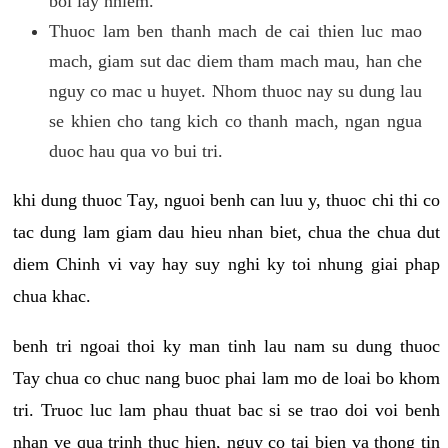
boi lay nhiem.
Thuoc lam ben thanh mach de cai thien luc mao
mach, giam sut dac diem tham mach mau, han che
nguy co mac u huyet. Nhom thuoc nay su dung lau
se khien cho tang kich co thanh mach, ngan ngua
duoc hau qua vo bui tri.
khi dung thuoc Tay, nguoi benh can luu y, thuoc chi thi co
tac dung lam giam dau hieu nhan biet, chua the chua dut
diem Chinh vi vay hay suy nghi ky toi nhung giai phap
chua khac.
benh tri ngoai thoi ky man tinh lau nam su dung thuoc
Tay chua co chuc nang buoc phai lam mo de loai bo khom
tri. Truoc luc lam phau thuat bac si se trao doi voi benh
nhan ve qua trinh thuc hien, nguy co tai bien va thong tin