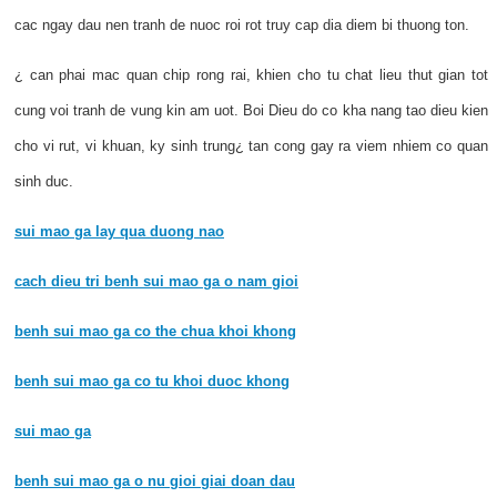
cac ngay dau nen tranh de nuoc roi rot truy cap dia diem bi thuong ton.
¿ can phai mac quan chip rong rai, khien cho tu chat lieu thut gian tot
cung voi tranh de vung kin am uot. Boi Dieu do co kha nang tao dieu kien
cho vi rut, vi khuan, ky sinh trung¿ tan cong gay ra viem nhiem co quan
sinh duc.
sui mao ga lay qua duong nao
cach dieu tri benh sui mao ga o nam gioi
benh sui mao ga co the chua khoi khong
benh sui mao ga co tu khoi duoc khong
sui mao ga
benh sui mao ga o nu gioi giai doan dau