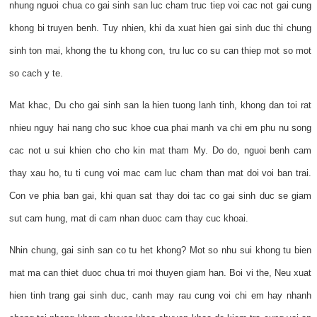
nhung nguoi chua co gai sinh san luc cham truc tiep voi cac not gai cung
khong bi truyen benh. Tuy nhien, khi da xuat hien gai sinh duc thi chung
sinh ton mai, khong the tu khong con, tru luc co su can thiep mot so mot
so cach y te.
Mat khac, Du cho gai sinh san la hien tuong lanh tinh, khong dan toi rat
nhieu nguy hai nang cho suc khoe cua phai manh va chi em phu nu song
cac not u sui khien cho cho kin mat tham My. Do do, nguoi benh cam
thay xau ho, tu ti cung voi mac cam luc cham than mat doi voi ban trai.
Con ve phia ban gai, khi quan sat thay doi tac co gai sinh duc se giam
sut cam hung, mat di cam nhan duoc cam thay cuc khoai.
Nhin chung, gai sinh san co tu het khong? Mot so nhu sui khong tu bien
mat ma can thiet duoc chua tri moi thuyen giam han. Boi vi the, Neu xuat
hien tinh trang gai sinh duc, canh may rau cung voi chi em hay nhanh