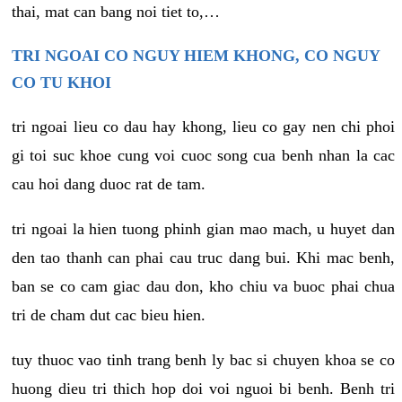
thai, mat can bang noi tiet to,…
TRI NGOAI CO NGUY HIEM KHONG, CO NGUY
CO TU KHOI
tri ngoai lieu co dau hay khong, lieu co gay nen chi phoi
gi toi suc khoe cung voi cuoc song cua benh nhan la cac
cau hoi dang duoc rat de tam.
tri ngoai la hien tuong phinh gian mao mach, u huyet dan
den tao thanh can phai cau truc dang bui. Khi mac benh,
ban se co cam giac dau don, kho chiu va buoc phai chua
tri de cham dut cac bieu hien.
tuy thuoc vao tinh trang benh ly bac si chuyen khoa se co
huong dieu tri thich hop doi voi nguoi bi benh. Benh tri