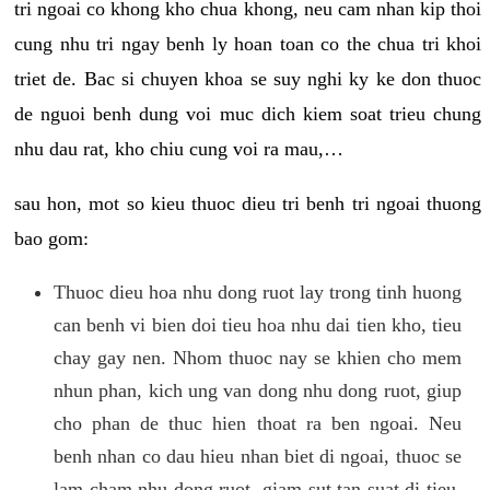
tri ngoai co khong kho chua khong, neu cam nhan kip thoi
cung nhu tri ngay benh ly hoan toan co the chua tri khoi
triet de. Bac si chuyen khoa se suy nghi ky ke don thuoc
de nguoi benh dung voi muc dich kiem soat trieu chung
nhu dau rat, kho chiu cung voi ra mau,…
sau hon, mot so kieu thuoc dieu tri benh tri ngoai thuong
bao gom:
Thuoc dieu hoa nhu dong ruot lay trong tinh huong
can benh vi bien doi tieu hoa nhu dai tien kho, tieu
chay gay nen. Nhom thuoc nay se khien cho mem
nhun phan, kich ung van dong nhu dong ruot, giup
cho phan de thuc hien thoat ra ben ngoai. Neu
benh nhan co dau hieu nhan biet di ngoai, thuoc se
lam cham nhu dong ruot, giam sut tan suat di tieu,