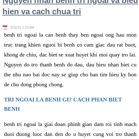
Nguyen nhan benh tri ngoai va bieu
hien va cach chua tri
3/11/21 1:15 AM
benh tri ngoai la can benh thay ben ngoai ong hau mon
truc trang khien nguoi bi benh co cam giac dau rat buot,
khong de chiu, dac biet se xuat huyet khi moi quay tro lai.
Nguyen do tro thanh benh do dau, dau hieu nhan biet cu
the nhu nao bai doc nay se giup cho ban tim hieu ky hon
de chu dong phong chong.
TRI NGOAI LA BENH GI? CACH PHAN BIET
BENH
benh tri ngoai la giai doan phinh gian dam roi tinh mach
duoi duong luoc dan den do u huyet cung voi tro thanh