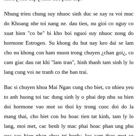
Nhung trieu chung suy nhuoc sinh duc se xay ra voi muc
do Khoang nhe toi nang ne. dau tien, nu gioi co nguy co
xuat hien "co be" bi kho boi nguoi suy nhuoc nong do
hormone Estrogen. Su khong du hut nay keo dai se lam
cho nu khong con ham muon trong chuyen ¿chan goi¿, co
cam giac dau rat khi "lam tran", hinh thanh tam sinh ly lo
lang cung voi ne tranh co the ban trai.
Bac si chuyen khoa Mai Ngan cung cho biet, co nhieu yeu
to anh huong toi tac dung sinh ly o phai dep nhu su bien
doi hormone vao mot so thoi ky trong cuoc doi do la
mang thai, cho biet con bu hoac tien tat kinh, tam ly lo
lang, moi met, cac benh ly mac phai hoac phan ung phu
cua cac bien phap chua tri benh¿ luc cam thay mot so