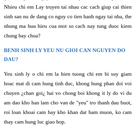
Nhieu chi em Lay truyen tai nhau cac cach giup cai thien
sinh san nu de dang co nguy co tien hanh ngay tai nha, the
nhung ma huu hieu cua mot so cach nay tung duoc kiem
chung hay chua?
BENH SINH LY YEU NU GIOI CAN NGUYEN DO
DAU?
Yeu sinh ly o chi em la hien tuong chi em bi suy giam
hoac mat di cam hung tinh duc, khong hung phan doi voi
chuyen ¿chan goi¿ hai vo chong boi khong it ly do vi du
am dao kho han lam cho van de "yeu" tro thanh dau buot,
roi loan khoai cam hay kho khan dat ham muon, ko cam
thay cam hung luc giao hop.