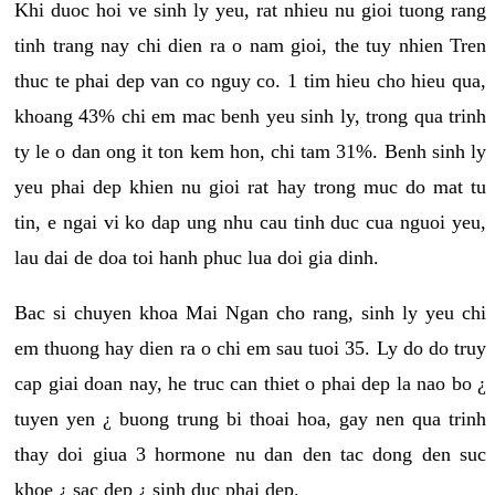
Khi duoc hoi ve sinh ly yeu, rat nhieu nu gioi tuong rang
tinh trang nay chi dien ra o nam gioi, the tuy nhien Tren
thuc te phai dep van co nguy co. 1 tim hieu cho hieu qua,
khoang 43% chi em mac benh yeu sinh ly, trong qua trinh
ty le o dan ong it ton kem hon, chi tam 31%. Benh sinh ly
yeu phai dep khien nu gioi rat hay trong muc do mat tu
tin, e ngai vi ko dap ung nhu cau tinh duc cua nguoi yeu,
lau dai de doa toi hanh phuc lua doi gia dinh.
Bac si chuyen khoa Mai Ngan cho rang, sinh ly yeu chi
em thuong hay dien ra o chi em sau tuoi 35. Ly do do truy
cap giai doan nay, he truc can thiet o phai dep la nao bo ¿
tuyen yen ¿ buong trung bi thoai hoa, gay nen qua trinh
thay doi giua 3 hormone nu dan den tac dong den suc
khoe ¿ sac dep ¿ sinh duc phai dep.