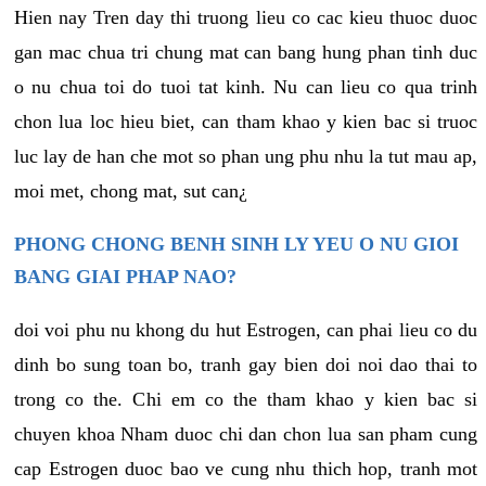
Hien nay Tren day thi truong lieu co cac kieu thuoc duoc
gan mac chua tri chung mat can bang hung phan tinh duc
o nu chua toi do tuoi tat kinh. Nu can lieu co qua trinh
chon lua loc hieu biet, can tham khao y kien bac si truoc
luc lay de han che mot so phan ung phu nhu la tut mau ap,
moi met, chong mat, sut can¿
PHONG CHONG BENH SINH LY YEU O NU GIOI
BANG GIAI PHAP NAO?
doi voi phu nu khong du hut Estrogen, can phai lieu co du
dinh bo sung toan bo, tranh gay bien doi noi dao thai to
trong co the. Chi em co the tham khao y kien bac si
chuyen khoa Nham duoc chi dan chon lua san pham cung
cap Estrogen duoc bao ve cung nhu thich hop, tranh mot