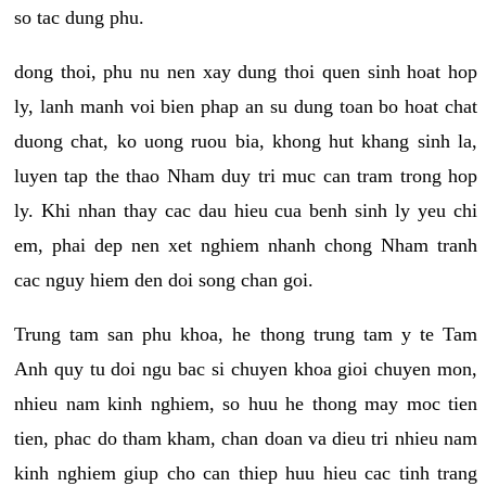
so tac dung phu.
dong thoi, phu nu nen xay dung thoi quen sinh hoat hop
ly, lanh manh voi bien phap an su dung toan bo hoat chat
duong chat, ko uong ruou bia, khong hut khang sinh la,
luyen tap the thao Nham duy tri muc can tram trong hop
ly. Khi nhan thay cac dau hieu cua benh sinh ly yeu chi
em, phai dep nen xet nghiem nhanh chong Nham tranh
cac nguy hiem den doi song chan goi.
Trung tam san phu khoa, he thong trung tam y te Tam
Anh quy tu doi ngu bac si chuyen khoa gioi chuyen mon,
nhieu nam kinh nghiem, so huu he thong may moc tien
tien, phac do tham kham, chan doan va dieu tri nhieu nam
kinh nghiem giup cho can thiep huu hieu cac tinh trang