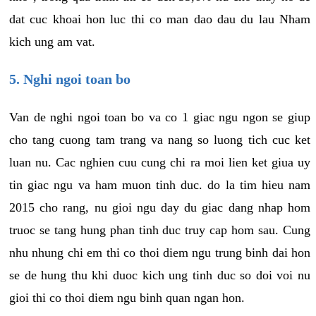
dat cuc khoai hon luc thi co man dao dau du lau Nham
kich ung am vat.
5. Nghi ngoi toan bo
Van de nghi ngoi toan bo va co 1 giac ngu ngon se giup
cho tang cuong tam trang va nang so luong tich cuc ket
luan nu. Cac nghien cuu cung chi ra moi lien ket giua uy
tin giac ngu va ham muon tinh duc. do la tim hieu nam
2015 cho rang, nu gioi ngu day du giac dang nhap hom
truoc se tang hung phan tinh duc truy cap hom sau. Cung
nhu nhung chi em thi co thoi diem ngu trung binh dai hon
se de hung thu khi duoc kich ung tinh duc so doi voi nu
gioi thi co thoi diem ngu binh quan ngan hon.