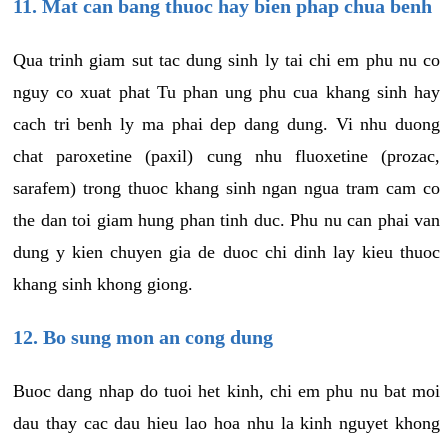
11. Mat can bang thuoc hay bien phap chua benh
Qua trinh giam sut tac dung sinh ly tai chi em phu nu co
nguy co xuat phat Tu phan ung phu cua khang sinh hay
cach tri benh ly ma phai dep dang dung. Vi nhu duong
chat paroxetine (paxil) cung nhu fluoxetine (prozac,
sarafem) trong thuoc khang sinh ngan ngua tram cam co
the dan toi giam hung phan tinh duc. Phu nu can phai van
dung y kien chuyen gia de duoc chi dinh lay kieu thuoc
khang sinh khong giong.
12. Bo sung mon an cong dung
Buoc dang nhap do tuoi het kinh, chi em phu nu bat moi
dau thay cac dau hieu lao hoa nhu la kinh nguyet khong