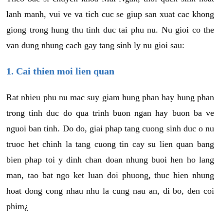
lanh manh, vui ve va tich cuc se giup san xuat cac khong
giong trong hung thu tinh duc tai phu nu. Nu gioi co the
van dung nhung cach gay tang sinh ly nu gioi sau:
1. Cai thien moi lien quan
Rat nhieu phu nu mac suy giam hung phan hay hung phan
trong tinh duc do qua trinh buon ngan hay buon ba ve
nguoi ban tinh. Do do, giai phap tang cuong sinh duc o nu
truoc het chinh la tang cuong tin cay su lien quan bang
bien phap toi y dinh chan doan nhung buoi hen ho lang
man, tao bat ngo ket luan doi phuong, thuc hien nhung
hoat dong cong nhau nhu la cung nau an, di bo, den coi
phim¿