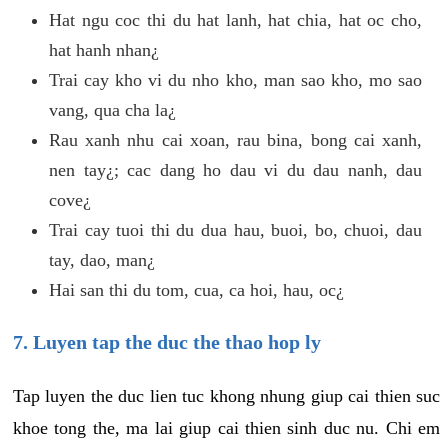
Hat ngu coc thi du hat lanh, hat chia, hat oc cho,
hat hanh nhan¿
Trai cay kho vi du nho kho, man sao kho, mo sao
vang, qua cha la¿
Rau xanh nhu cai xoan, rau bina, bong cai xanh,
nen tay¿; cac dang ho dau vi du dau nanh, dau
cove¿
Trai cay tuoi thi du dua hau, buoi, bo, chuoi, dau
tay, dao, man¿
Hai san thi du tom, cua, ca hoi, hau, oc¿
7. Luyen tap the duc the thao hop ly
Tap luyen the duc lien tuc khong nhung giup cai thien suc
khoe tong the, ma lai giup cai thien sinh duc nu. Chi em