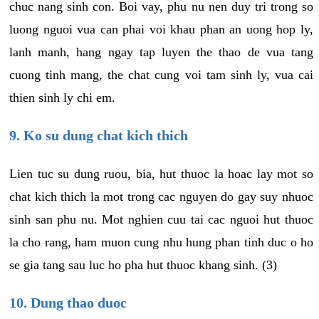
chuc nang sinh con. Boi vay, phu nu nen duy tri trong so
luong nguoi vua can phai voi khau phan an uong hop ly,
lanh manh, hang ngay tap luyen the thao de vua tang
cuong tinh mang, the chat cung voi tam sinh ly, vua cai
thien sinh ly chi em.
9. Ko su dung chat kich thich
Lien tuc su dung ruou, bia, hut thuoc la hoac lay mot so
chat kich thich la mot trong cac nguyen do gay suy nhuoc
sinh san phu nu. Mot nghien cuu tai cac nguoi hut thuoc
la cho rang, ham muon cung nhu hung phan tinh duc o ho
se gia tang sau luc ho pha hut thuoc khang sinh. (3)
10. Dung thao duoc