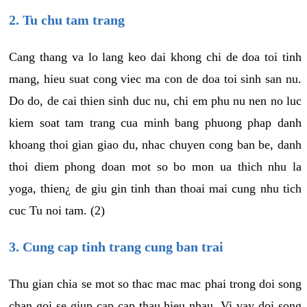
2. Tu chu tam trang
Cang thang va lo lang keo dai khong chi de doa toi tinh
mang, hieu suat cong viec ma con de doa toi sinh san nu.
Do do, de cai thien sinh duc nu, chi em phu nu nen no luc
kiem soat tam trang cua minh bang phuong phap danh
khoang thoi gian giao du, nhac chuyen cong ban be, danh
thoi diem phong doan mot so bo mon ua thich nhu la
yoga, thien¿ de giu gin tinh than thoai mai cung nhu tich
cuc Tu noi tam. (2)
3. Cung cap tinh trang cung ban trai
Thu gian chia se mot so thac mac mac phai trong doi song
chan goi se giup cap cap thau hieu nhau, Vi vay doi song