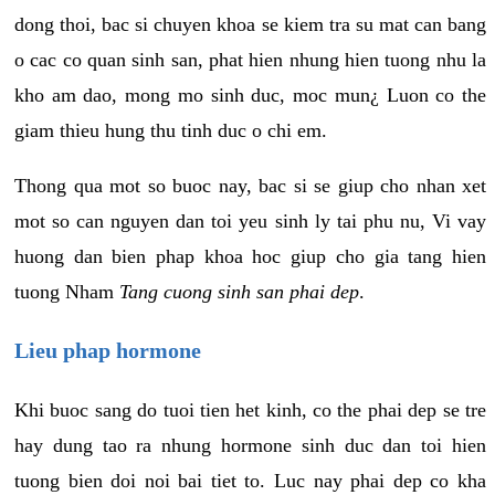
dong thoi, bac si chuyen khoa se kiem tra su mat can bang
o cac co quan sinh san, phat hien nhung hien tuong nhu la
kho am dao, mong mo sinh duc, moc mun¿ Luon co the
giam thieu hung thu tinh duc o chi em.
Thong qua mot so buoc nay, bac si se giup cho nhan xet
mot so can nguyen dan toi yeu sinh ly tai phu nu, Vi vay
huong dan bien phap khoa hoc giup cho gia tang hien
tuong Nham
Tang cuong sinh san phai dep
.
Lieu phap hormone
Khi buoc sang do tuoi tien het kinh, co the phai dep se tre
hay dung tao ra nhung hormone sinh duc dan toi hien
tuong bien doi noi bai tiet to. Luc nay phai dep co kha