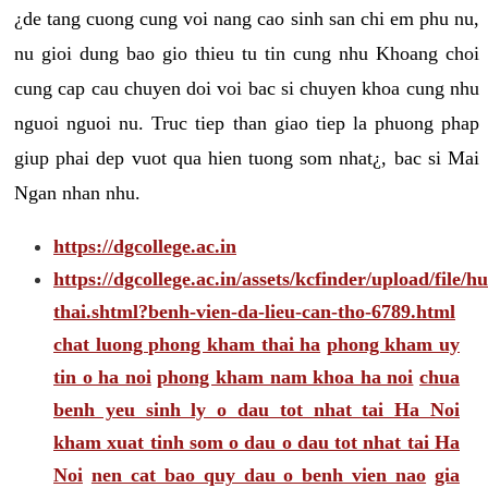
¿de tang cuong cung voi nang cao sinh san chi em phu nu,
nu gioi dung bao gio thieu tu tin cung nhu Khoang choi
cung cap cau chuyen doi voi bac si chuyen khoa cung nhu
nguoi nguoi nu. Truc tiep than giao tiep la phuong phap
giup phai dep vuot qua hien tuong som nhat¿, bac si Mai
Ngan nhan nhu.
https://dgcollege.ac.in
https://dgcollege.ac.in/assets/kcfinder/upload/file/hu
thai.shtml?benh-vien-da-lieu-can-tho-6789.html
chat luong phong kham thai ha
phong kham uy
tin o ha noi
phong kham nam khoa ha noi
chua
benh yeu sinh ly o dau tot nhat tai Ha Noi
kham xuat tinh som o dau o dau tot nhat tai Ha
Noi
nen cat bao quy dau o benh vien nao
gia