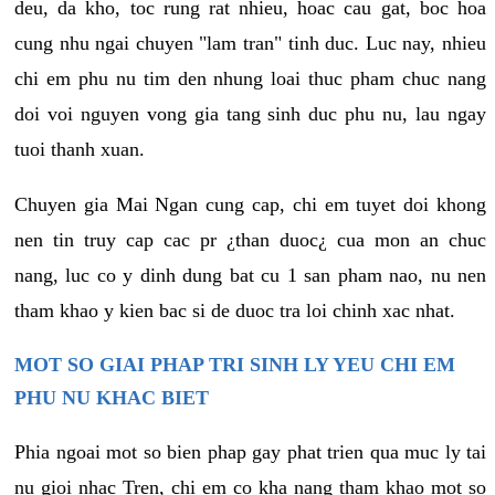
deu, da kho, toc rung rat nhieu, hoac cau gat, boc hoa
cung nhu ngai chuyen "lam tran" tinh duc. Luc nay, nhieu
chi em phu nu tim den nhung loai thuc pham chuc nang
doi voi nguyen vong gia tang sinh duc phu nu, lau ngay
tuoi thanh xuan.
Chuyen gia Mai Ngan cung cap, chi em tuyet doi khong
nen tin truy cap cac pr ¿than duoc¿ cua mon an chuc
nang, luc co y dinh dung bat cu 1 san pham nao, nu nen
tham khao y kien bac si de duoc tra loi chinh xac nhat.
MOT SO GIAI PHAP TRI SINH LY YEU CHI EM
PHU NU KHAC BIET
Phia ngoai mot so bien phap gay phat trien qua muc ly tai
nu gioi nhac Tren, chi em co kha nang tham khao mot so