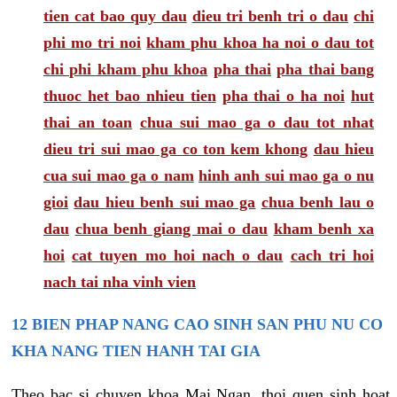
tien cat bao quy dau
dieu tri benh tri o dau
chi
phi mo tri noi
kham phu khoa ha noi o dau tot
chi phi kham phu khoa
pha thai
pha thai bang
thuoc het bao nhieu tien
pha thai o ha noi
hut
thai an toan
chua sui mao ga o dau tot nhat
dieu tri sui mao ga co ton kem khong
dau hieu
cua sui mao ga o nam
hinh anh sui mao ga o nu
gioi
dau hieu benh sui mao ga
chua benh lau o
dau
chua benh giang mai o dau
kham benh xa
hoi
cat tuyen mo hoi nach o dau
cach tri hoi
nach tai nha vinh vien
12 BIEN PHAP NANG CAO SINH SAN PHU NU CO
KHA NANG TIEN HANH TAI GIA
Theo bac si chuyen khoa Mai Ngan, thoi quen sinh hoat