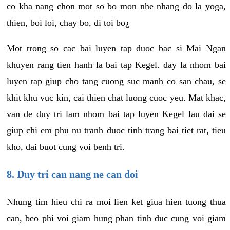
co kha nang chon mot so bo mon nhe nhang do la yoga,
thien, boi loi, chay bo, di toi bo¿
Mot trong so cac bai luyen tap duoc bac si Mai Ngan
khuyen rang tien hanh la bai tap Kegel. day la nhom bai
luyen tap giup cho tang cuong suc manh co san chau, se
khit khu vuc kin, cai thien chat luong cuoc yeu. Mat khac,
van de duy tri lam nhom bai tap luyen Kegel lau dai se
giup chi em phu nu tranh duoc tinh trang bai tiet rat, tieu
kho, dai buot cung voi benh tri.
8. Duy tri can nang ne can doi
Nhung tim hieu chi ra moi lien ket giua hien tuong thua
can, beo phi voi giam hung phan tinh duc cung voi giam