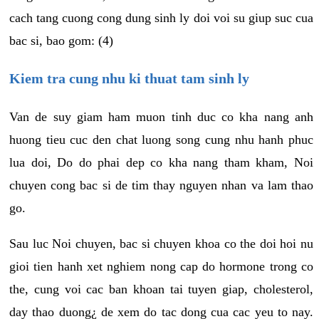
cach tang cuong cong dung sinh ly doi voi su giup suc cua
bac si, bao gom: (4)
Kiem tra cung nhu ki thuat tam sinh ly
Van de suy giam ham muon tinh duc co kha nang anh
huong tieu cuc den chat luong song cung nhu hanh phuc
lua doi, Do do phai dep co kha nang tham kham, Noi
chuyen cong bac si de tim thay nguyen nhan va lam thao
go.
Sau luc Noi chuyen, bac si chuyen khoa co the doi hoi nu
gioi tien hanh xet nghiem nong cap do hormone trong co
the, cung voi cac ban khoan tai tuyen giap, cholesterol,
day thao duong¿ de xem do tac dong cua cac yeu to nay.