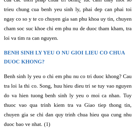
trieu chung cua benh yeu sinh ly, phai dep can phai toi
ngay co so y te co chuyen gia san phu khoa uy tin, chuyen
cham soc suc khoe chi em phu nu de duoc tham kham, tra
loi va tim ra can nguyen.
BENH SINH LY YEU O NU GIOI LIEU CO CHUA
DUOC KHONG?
Benh sinh ly yeu o chi em phu nu co tri duoc khong? Cau
tra loi la thi co. Song, huu hieu dieu tri se tuy vao nguyen
do va hien tuong benh sinh ly yeu o moi ca nhan. Tuy
thuoc vao qua trinh kiem tra va Giao tiep thong tin,
chuyen gia se chi dan quy trinh chua hieu qua cung nhu
duoc bao ve nhat. (1)