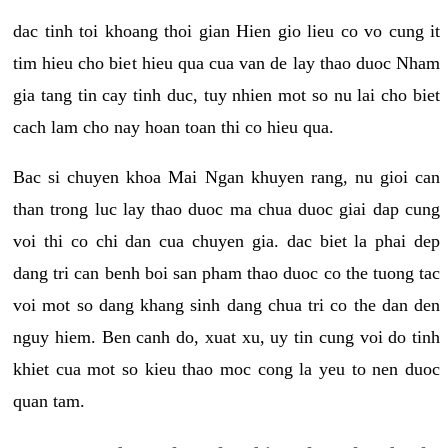
dac tinh toi khoang thoi gian Hien gio lieu co vo cung it
tim hieu cho biet hieu qua cua van de lay thao duoc Nham
gia tang tin cay tinh duc, tuy nhien mot so nu lai cho biet
cach lam cho nay hoan toan thi co hieu qua.
Bac si chuyen khoa Mai Ngan khuyen rang, nu gioi can
than trong luc lay thao duoc ma chua duoc giai dap cung
voi thi co chi dan cua chuyen gia. dac biet la phai dep
dang tri can benh boi san pham thao duoc co the tuong tac
voi mot so dang khang sinh dang chua tri co the dan den
nguy hiem. Ben canh do, xuat xu, uy tin cung voi do tinh
khiet cua mot so kieu thao moc cong la yeu to nen duoc
quan tam.