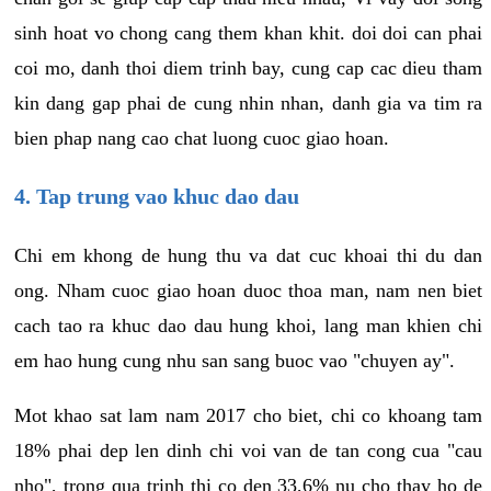
sinh hoat vo chong cang them khan khit. doi doi can phai
coi mo, danh thoi diem trinh bay, cung cap cac dieu tham
kin dang gap phai de cung nhin nhan, danh gia va tim ra
bien phap nang cao chat luong cuoc giao hoan.
4. Tap trung vao khuc dao dau
Chi em khong de hung thu va dat cuc khoai thi du dan
ong. Nham cuoc giao hoan duoc thoa man, nam nen biet
cach tao ra khuc dao dau hung khoi, lang man khien chi
em hao hung cung nhu san sang buoc vao "chuyen ay".
Mot khao sat lam nam 2017 cho biet, chi co khoang tam
18% phai dep len dinh chi voi van de tan cong cua "cau
nho", trong qua trinh thi co den 33,6% nu cho thay ho de