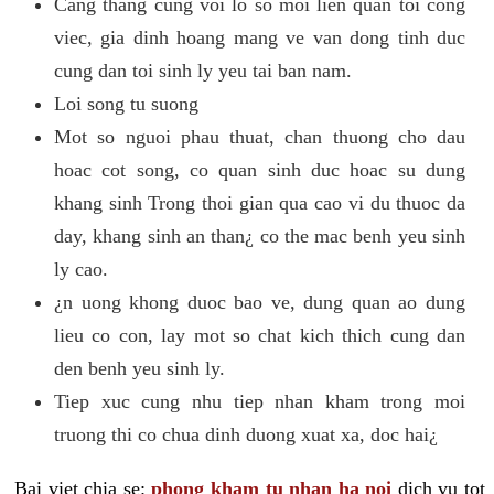
Cang thang cung voi lo so moi lien quan toi cong
viec, gia dinh hoang mang ve van dong tinh duc
cung dan toi sinh ly yeu tai ban nam.
Loi song tu suong
Mot so nguoi phau thuat, chan thuong cho dau
hoac cot song, co quan sinh duc hoac su dung
khang sinh Trong thoi gian qua cao vi du thuoc da
day, khang sinh an than¿ co the mac benh yeu sinh
ly cao.
¿n uong khong duoc bao ve, dung quan ao dung
lieu co con, lay mot so chat kich thich cung dan
den benh yeu sinh ly.
Tiep xuc cung nhu tiep nhan kham trong moi
truong thi co chua dinh duong xuat xa, doc hai¿
Bai viet chia se:
phong kham tu nhan ha noi
dich vu tot