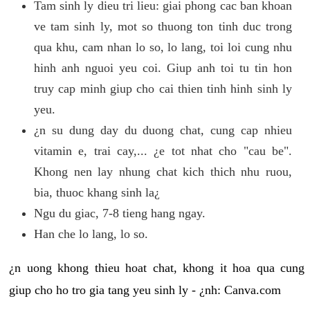
Tam sinh ly dieu tri lieu: giai phong cac ban khoan
ve tam sinh ly, mot so thuong ton tinh duc trong
qua khu, cam nhan lo so, lo lang, toi loi cung nhu
hinh anh nguoi yeu coi. Giup anh toi tu tin hon
truy cap minh giup cho cai thien tinh hinh sinh ly
yeu.
¿n su dung day du duong chat, cung cap nhieu
vitamin e, trai cay,... ¿e tot nhat cho "cau be".
Khong nen lay nhung chat kich thich nhu ruou,
bia, thuoc khang sinh la¿
Ngu du giac, 7-8 tieng hang ngay.
Han che lo lang, lo so.
¿n uong khong thieu hoat chat, khong it hoa qua cung
giup cho ho tro gia tang yeu sinh ly - ¿nh: Canva.com