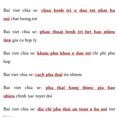
Bai viet chia se:
chua benh tri o dau tot nhat ha
noi
chat luong tot
Bai viet chia se:
phau thuat benh tri het bao nhieu
tien
gia ca hop ly
Bai viet chia se:
kham phu khoa o dau tot
chi phi phu
hop
Bai viet chia se:
cach pha thai
tin nhiem
Bai viet chia se:
pha thai bang thuoc gia bao
nhieu
chinh xac tuyet doi
Bai viet chia se:
dia chi pha thai an toan o ha noi
tiet