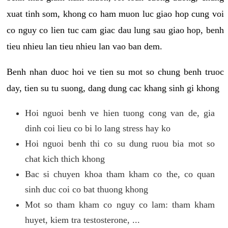
xuat tinh som, khong co ham muon luc giao hop cung voi
co nguy co lien tuc cam giac dau lung sau giao hop, benh
tieu nhieu lan tieu nhieu lan vao ban dem.
Benh nhan duoc hoi ve tien su mot so chung benh truoc
day, tien su tu suong, dang dung cac khang sinh gi khong
Hoi nguoi benh ve hien tuong cong van de, gia
dinh coi lieu co bi lo lang stress hay ko
Hoi nguoi benh thi co su dung ruou bia mot so
chat kich thich khong
Bac si chuyen khoa tham kham co the, co quan
sinh duc coi co bat thuong khong
Mot so tham kham co nguy co lam: tham kham
huyet, kiem tra testosterone, ...