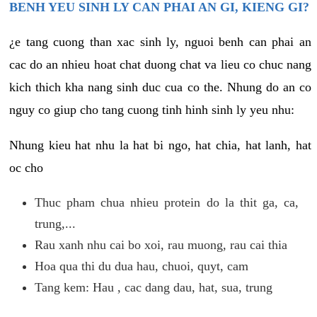
BENH YEU SINH LY CAN PHAI AN GI, KIENG GI?
¿e tang cuong than xac sinh ly, nguoi benh can phai an
cac do an nhieu hoat chat duong chat va lieu co chuc nang
kich thich kha nang sinh duc cua co the. Nhung do an co
nguy co giup cho tang cuong tinh hinh sinh ly yeu nhu:
Nhung kieu hat nhu la hat bi ngo, hat chia, hat lanh, hat
oc cho
Thuc pham chua nhieu protein do la thit ga, ca,
trung,...
Rau xanh nhu cai bo xoi, rau muong, rau cai thia
Hoa qua thi du dua hau, chuoi, quyt, cam
Tang kem: Hau , cac dang dau, hat, sua, trung