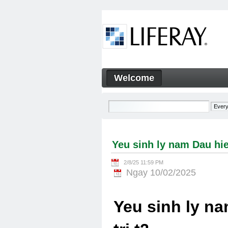
Skip to Content
Welcome
Yeu sinh ly nam Dau hieu nh
Navigation
Yeu sinh ly nam Dau hie
2/8/25 11:59 PM
Ngay 10/02/2025
Yeu sinh ly n