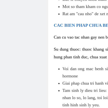
Mot so tham kham co nguy
Rat am "cau nho" de xet 
CAC BIEN PHAP CHUA BE
Can cu vao tac nhan gay nen be
Su dung thuoc: thuoc khang si
hung phan tinh duc, chua xuat
Voi dan ong mac benh si
hormone
Giai phap chua tri hanh v
Tam sinh ly dieu tri lieu
nhan lo so, lo lang, toi l
tinh hinh sinh ly yeu.