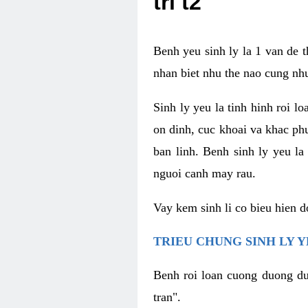
tri t2
Benh yeu sinh ly la 1 van de 
nhan biet nhu the nao cung nhu
Sinh ly yeu la tinh hinh roi 
on dinh, cuc khoai va khac ph
ban linh. Benh sinh ly yeu l
nguoi canh may rau.
Vay kem sinh li co bieu hien d
TRIEU CHUNG SINH LY 
Benh roi loan cuong duong du
tran".