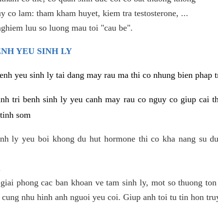
 co lam: tham kham huyet, kiem tra testosterone, ...
nghiem luu so luong mau toi "cau be".
NH YEU SINH LY
nh yeu sinh ly tai dang may rau ma thi co nhung bien phap tr
nh tri benh sinh ly yeu canh may rau co nguy co giup cai t
 tinh som
nh ly yeu boi khong du hut hormone thi co kha nang su d
i
: giai phong cac ban khoan ve tam sinh ly, mot so thuong to
oi cung nhu hinh anh nguoi yeu coi. Giup anh toi tu tin hon tr