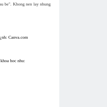
"cau be". Khong nen lay nhung
- ¿nh: Canva.com
 khoa hoc nhu: