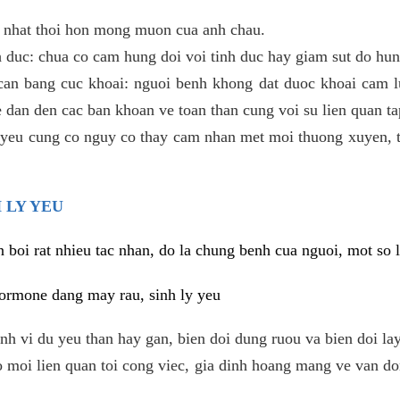
h nhat thoi hon mong muon cua anh chau.
 duc: chua co cam hung doi voi tinh duc hay giam sut do hun
can bang cuc khoai: nguoi benh khong dat duoc khoai cam l
e dan den cac ban khoan ve toan than cung voi su lien quan ta
 yeu cung co nguy co thay cam nhan met moi thuong xuyen, ti
 LY YEU
 boi rat nhieu tac nhan, do la chung benh cua nguoi, mot so l
hormone dang may rau, sinh ly yeu
h vi du yeu than hay gan, bien doi dung ruou va bien doi lay
 moi lien quan toi cong viec, gia dinh hoang mang ve van do