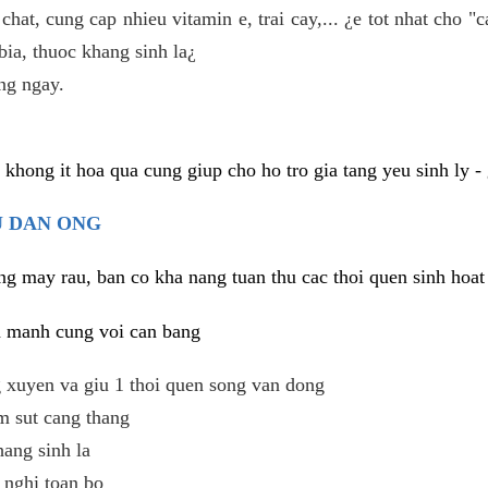
hat, cung cap nhieu vitamin e, trai cay,... ¿e tot nhat cho 
bia, thuoc khang sinh la¿
ng ngay.
 khong it hoa qua cung giup cho ho tro gia tang yeu sinh ly 
U DAN ONG
ng may rau, ban co kha nang tuan thu cac thoi quen sinh hoat
nh manh cung voi can bang
g xuyen va giu 1 thoi quen song van dong
m sut cang thang
ang sinh la
 nghi toan bo