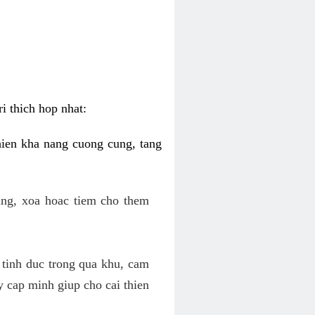
i thich hop nhat:
hien kha nang cuong cung, tang
ung, xoa hoac tiem cho them
n tinh duc trong qua khu, cam
uy cap minh giup cho cai thien