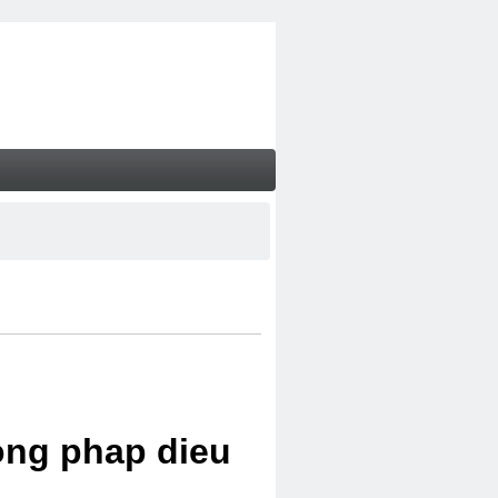
ong phap dieu