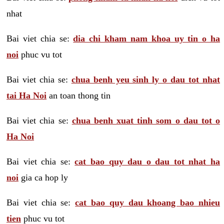
nhat
Bai viet chia se:
dia chi kham nam khoa uy tin o ha
noi
phuc vu tot
Bai viet chia se:
chua benh yeu sinh ly o dau tot nhat
tai Ha Noi
an toan thong tin
Bai viet chia se:
chua benh xuat tinh som o dau tot o
Ha Noi
Bai viet chia se:
cat bao quy dau o dau tot nhat ha
noi
gia ca hop ly
Bai viet chia se:
cat bao quy dau khoang bao nhieu
tien
phuc vu tot