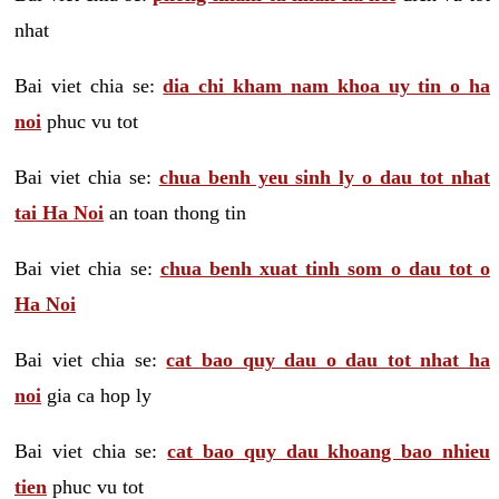
nhat
Bai viet chia se:
dia chi kham nam khoa uy tin o ha
noi
phuc vu tot
Bai viet chia se:
chua benh yeu sinh ly o dau tot nhat
tai Ha Noi
an toan thong tin
Bai viet chia se:
chua benh xuat tinh som o dau tot o
Ha Noi
Bai viet chia se:
cat bao quy dau o dau tot nhat ha
noi
gia ca hop ly
Bai viet chia se:
cat bao quy dau khoang bao nhieu
tien
phuc vu tot