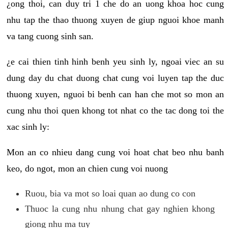
¿ong thoi, can duy tri 1 che do an uong khoa hoc cung
nhu tap the thao thuong xuyen de giup nguoi khoe manh
va tang cuong sinh san.
¿e cai thien tinh hinh benh yeu sinh ly, ngoai viec an su
dung day du chat duong chat cung voi luyen tap the duc
thuong xuyen, nguoi bi benh can han che mot so mon an
cung nhu thoi quen khong tot nhat co the tac dong toi the
xac sinh ly:
Mon an co nhieu dang cung voi hoat chat beo nhu banh
keo, do ngot, mon an chien cung voi nuong
Ruou, bia va mot so loai quan ao dung co con
Thuoc la cung nhu nhung chat gay nghien khong
giong nhu ma tuy