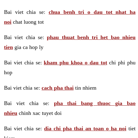
Bai viet chia se:
chua benh tri o dau tot nhat ha
noi
chat luong tot
Bai viet chia se:
phau thuat benh tri het bao nhieu
tien
gia ca hop ly
Bai viet chia se:
kham phu khoa o dau tot
chi phi phu
hop
Bai viet chia se:
cach pha thai
tin nhiem
Bai viet chia se:
pha thai bang thuoc gia bao
nhieu
chinh xac tuyet doi
Bai viet chia se:
dia chi pha thai an toan o ha noi
tiet