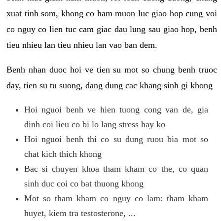
xuat tinh som, khong co ham muon luc giao hop cung voi
co nguy co lien tuc cam giac dau lung sau giao hop, benh
tieu nhieu lan tieu nhieu lan vao ban dem.
Benh nhan duoc hoi ve tien su mot so chung benh truoc
day, tien su tu suong, dang dung cac khang sinh gi khong
Hoi nguoi benh ve hien tuong cong van de, gia
dinh coi lieu co bi lo lang stress hay ko
Hoi nguoi benh thi co su dung ruou bia mot so
chat kich thich khong
Bac si chuyen khoa tham kham co the, co quan
sinh duc coi co bat thuong khong
Mot so tham kham co nguy co lam: tham kham
huyet, kiem tra testosterone, ...