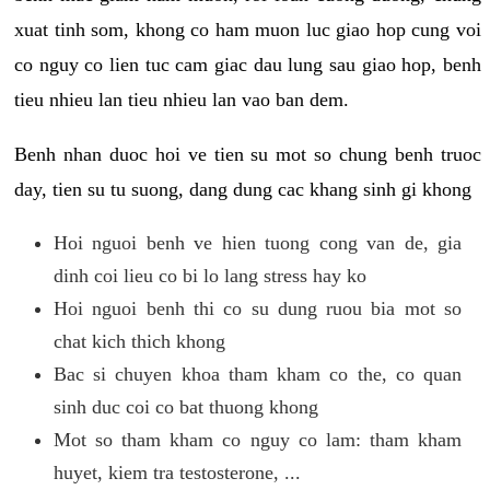
xuat tinh som, khong co ham muon luc giao hop cung voi
co nguy co lien tuc cam giac dau lung sau giao hop, benh
tieu nhieu lan tieu nhieu lan vao ban dem.
Benh nhan duoc hoi ve tien su mot so chung benh truoc
day, tien su tu suong, dang dung cac khang sinh gi khong
Hoi nguoi benh ve hien tuong cong van de, gia
dinh coi lieu co bi lo lang stress hay ko
Hoi nguoi benh thi co su dung ruou bia mot so
chat kich thich khong
Bac si chuyen khoa tham kham co the, co quan
sinh duc coi co bat thuong khong
Mot so tham kham co nguy co lam: tham kham
huyet, kiem tra testosterone, ...