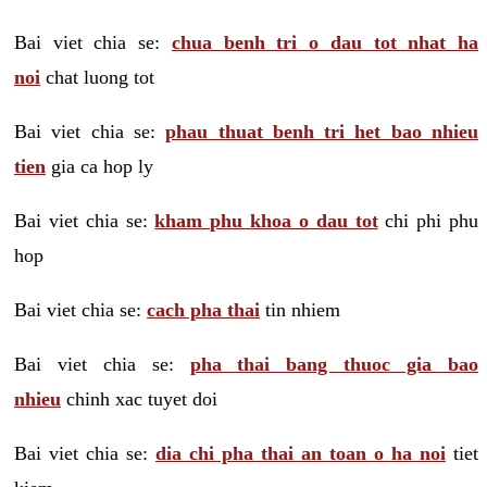
Bai viet chia se:
chua benh tri o dau tot nhat ha
noi
chat luong tot
Bai viet chia se:
phau thuat benh tri het bao nhieu
tien
gia ca hop ly
Bai viet chia se:
kham phu khoa o dau tot
chi phi phu
hop
Bai viet chia se:
cach pha thai
tin nhiem
Bai viet chia se:
pha thai bang thuoc gia bao
nhieu
chinh xac tuyet doi
Bai viet chia se:
dia chi pha thai an toan o ha noi
tiet