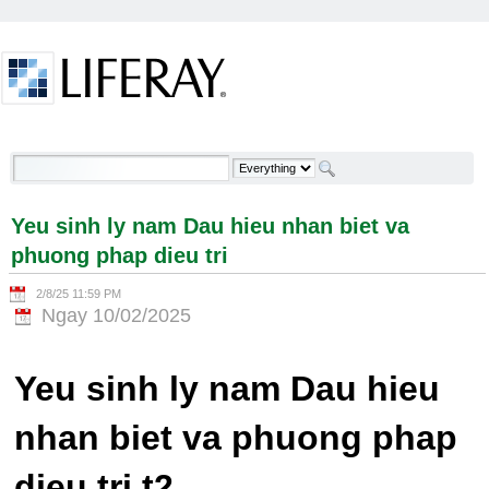
Skip to Content
Yeu sinh ly nam Dau hieu nhan biet va phuong phap
dieu tri - Welcome
Yeu sinh ly nam Dau hieu nhan biet va
phuong phap dieu tri
2/8/25 11:59 PM
Ngay 10/02/2025
Yeu sinh ly nam Dau hieu
nhan biet va phuong phap
dieu tri t2