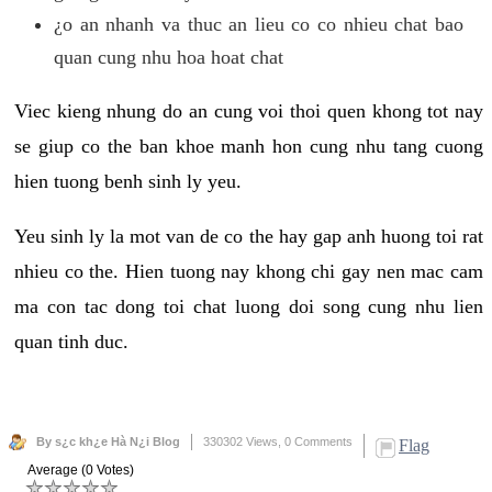
¿o an nhanh va thuc an lieu co co nhieu chat bao
quan cung nhu hoa hoat chat
Viec kieng nhung do an cung voi thoi quen khong tot nay
se giup co the ban khoe manh hon cung nhu tang cuong
hien tuong benh sinh ly yeu.
Yeu sinh ly la mot van de co the hay gap anh huong toi rat
nhieu co the. Hien tuong nay khong chi gay nen mac cam
ma con tac dong toi chat luong doi song cung nhu lien
quan tinh duc.
By s¿c kh¿e Hà N¿i Blog
330302 Views,
0 Comments
Flag
Average (0 Votes)