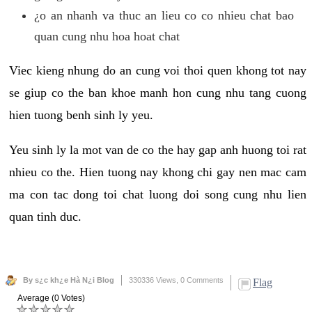
¿o an nhanh va thuc an lieu co co nhieu chat bao
quan cung nhu hoa hoat chat
Viec kieng nhung do an cung voi thoi quen khong tot nay
se giup co the ban khoe manh hon cung nhu tang cuong
hien tuong benh sinh ly yeu.
Yeu sinh ly la mot van de co the hay gap anh huong toi rat
nhieu co the. Hien tuong nay khong chi gay nen mac cam
ma con tac dong toi chat luong doi song cung nhu lien
quan tinh duc.
By s¿c kh¿e Hà N¿i Blog
330336 Views,
0 Comments
Flag
Average (0 Votes)