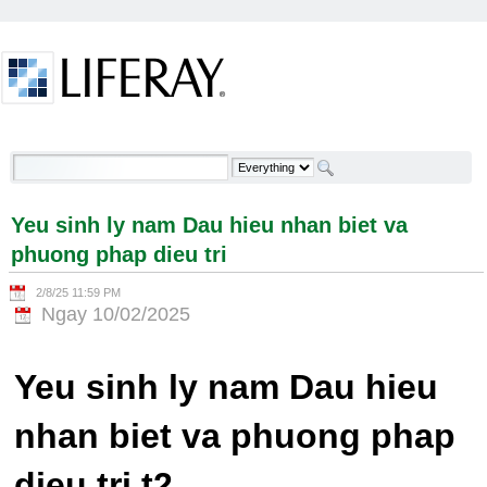
Skip to Content
Yeu sinh ly nam Dau hieu nhan biet va phuong phap
dieu tri - Welcome
Yeu sinh ly nam Dau hieu nhan biet va
phuong phap dieu tri
2/8/25 11:59 PM
Ngay 10/02/2025
Yeu sinh ly nam Dau hieu
nhan biet va phuong phap
dieu tri t2