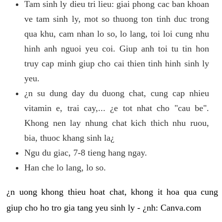
Tam sinh ly dieu tri lieu: giai phong cac ban khoan
ve tam sinh ly, mot so thuong ton tinh duc trong
qua khu, cam nhan lo so, lo lang, toi loi cung nhu
hinh anh nguoi yeu coi. Giup anh toi tu tin hon
truy cap minh giup cho cai thien tinh hinh sinh ly
yeu.
¿n su dung day du duong chat, cung cap nhieu
vitamin e, trai cay,... ¿e tot nhat cho "cau be".
Khong nen lay nhung chat kich thich nhu ruou,
bia, thuoc khang sinh la¿
Ngu du giac, 7-8 tieng hang ngay.
Han che lo lang, lo so.
¿n uong khong thieu hoat chat, khong it hoa qua cung
giup cho ho tro gia tang yeu sinh ly - ¿nh: Canva.com