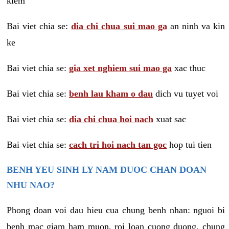
kiem
Bai viet chia se:
dia chi chua sui mao ga
an ninh va kin
ke
Bai viet chia se:
gia xet nghiem sui mao ga
xac thuc
Bai viet chia se:
benh lau kham o dau
dich vu tuyet voi
Bai viet chia se:
dia chi chua hoi nach
xuat sac
Bai viet chia se:
cach tri hoi nach tan goc
hop tui tien
BENH YEU SINH LY NAM DUOC CHAN DOAN
NHU NAO?
Phong doan voi dau hieu cua chung benh nhan: nguoi bi
benh mac giam ham muon, roi loan cuong duong, chung