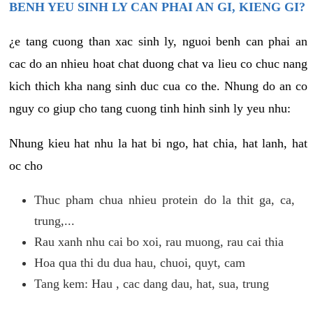
BENH YEU SINH LY CAN PHAI AN GI, KIENG GI?
¿e tang cuong than xac sinh ly, nguoi benh can phai an
cac do an nhieu hoat chat duong chat va lieu co chuc nang
kich thich kha nang sinh duc cua co the. Nhung do an co
nguy co giup cho tang cuong tinh hinh sinh ly yeu nhu:
Nhung kieu hat nhu la hat bi ngo, hat chia, hat lanh, hat
oc cho
Thuc pham chua nhieu protein do la thit ga, ca,
trung,...
Rau xanh nhu cai bo xoi, rau muong, rau cai thia
Hoa qua thi du dua hau, chuoi, quyt, cam
Tang kem: Hau , cac dang dau, hat, sua, trung