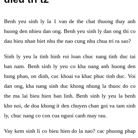
Benh yeu sinh ly la 1 van de the chat thuong thay anh
huong den nhieu dan ong. Benh yeu sinh ly dan ong thi co
dau hieu nhan biet nhu the nao cung nhu chua tri ra sao?
Sinh ly yeu la tinh hinh roi loan chuc nang tinh duc tai
ban nam. Benh sinh ly yeu co kha nang anh huong den
hung phan, on dinh, cuc khoai va khac phuc tinh duc. Voi
dan ong, kha nang sinh duc khong nhung la thuoc do co
the ma lai bieu hien ban linh. Benh sinh ly yeu la benh
kho noi, de doa khong it den chuyen chan goi va tam sinh
ly, chuc nang co con cua nguoi canh may rau.
Vay kem sinh li co bieu hien do la nao? cac phuong phap