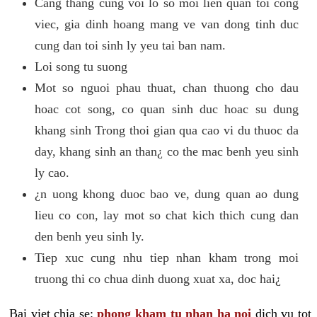
Cang thang cung voi lo so moi lien quan toi cong
viec, gia dinh hoang mang ve van dong tinh duc
cung dan toi sinh ly yeu tai ban nam.
Loi song tu suong
Mot so nguoi phau thuat, chan thuong cho dau
hoac cot song, co quan sinh duc hoac su dung
khang sinh Trong thoi gian qua cao vi du thuoc da
day, khang sinh an than¿ co the mac benh yeu sinh
ly cao.
¿n uong khong duoc bao ve, dung quan ao dung
lieu co con, lay mot so chat kich thich cung dan
den benh yeu sinh ly.
Tiep xuc cung nhu tiep nhan kham trong moi
truong thi co chua dinh duong xuat xa, doc hai¿
Bai viet chia se:
phong kham tu nhan ha noi
dich vu tot