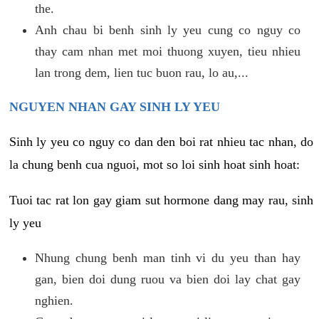
the.
Anh chau bi benh sinh ly yeu cung co nguy co
thay cam nhan met moi thuong xuyen, tieu nhieu
lan trong dem, lien tuc buon rau, lo au,...
NGUYEN NHAN GAY SINH LY YEU
Sinh ly yeu co nguy co dan den boi rat nhieu tac nhan, do
la chung benh cua nguoi, mot so loi sinh hoat sinh hoat:
Tuoi tac rat lon gay giam sut hormone dang may rau, sinh
ly yeu
Nhung chung benh man tinh vi du yeu than hay
gan, bien doi dung ruou va bien doi lay chat gay
nghien.