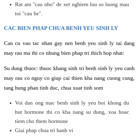
Rat am "cau nho" de xet nghiem luu so luong mau
toi "cau be".
CAC BIEN PHAP CHUA BENH YEU SINH LY
Can cu vao tac nhan gay nen benh yeu sinh ly tai dang
may rau ma thi co nhung bien phap tri thich hop nhat:
Su dung thuoc: thuoc khang sinh tri benh sinh ly yeu canh
may rau co nguy co giup cai thien kha nang cuong cung,
tang hung phan tinh duc, chua xuat tinh som
Voi dan ong mac benh sinh ly yeu boi khong du
hut hormone thi co kha nang su dung, xoa hoac
tiem cho them hormone
Giai phap chua tri hanh vi