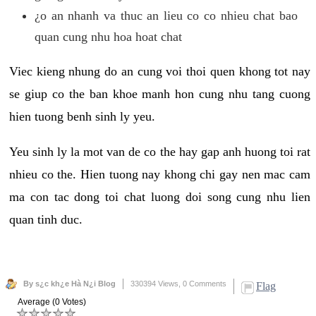
¿o an nhanh va thuc an lieu co co nhieu chat bao
quan cung nhu hoa hoat chat
Viec kieng nhung do an cung voi thoi quen khong tot nay
se giup co the ban khoe manh hon cung nhu tang cuong
hien tuong benh sinh ly yeu.
Yeu sinh ly la mot van de co the hay gap anh huong toi rat
nhieu co the. Hien tuong nay khong chi gay nen mac cam
ma con tac dong toi chat luong doi song cung nhu lien
quan tinh duc.
By s¿c kh¿e Hà N¿i Blog
330394 Views,
0 Comments
Flag
Average (0 Votes)