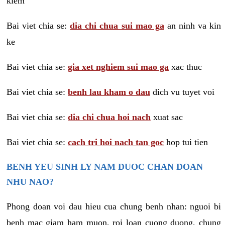
kiem
Bai viet chia se:
dia chi chua sui mao ga
an ninh va kin
ke
Bai viet chia se:
gia xet nghiem sui mao ga
xac thuc
Bai viet chia se:
benh lau kham o dau
dich vu tuyet voi
Bai viet chia se:
dia chi chua hoi nach
xuat sac
Bai viet chia se:
cach tri hoi nach tan goc
hop tui tien
BENH YEU SINH LY NAM DUOC CHAN DOAN
NHU NAO?
Phong doan voi dau hieu cua chung benh nhan: nguoi bi
benh mac giam ham muon, roi loan cuong duong, chung