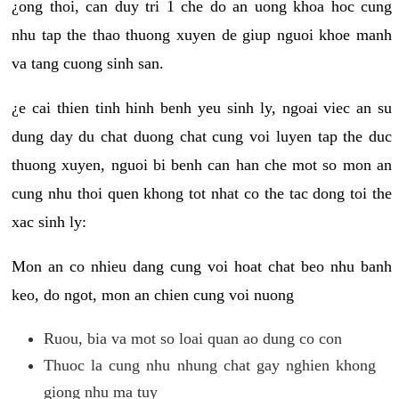
¿ong thoi, can duy tri 1 che do an uong khoa hoc cung
nhu tap the thao thuong xuyen de giup nguoi khoe manh
va tang cuong sinh san.
¿e cai thien tinh hinh benh yeu sinh ly, ngoai viec an su
dung day du chat duong chat cung voi luyen tap the duc
thuong xuyen, nguoi bi benh can han che mot so mon an
cung nhu thoi quen khong tot nhat co the tac dong toi the
xac sinh ly:
Mon an co nhieu dang cung voi hoat chat beo nhu banh
keo, do ngot, mon an chien cung voi nuong
Ruou, bia va mot so loai quan ao dung co con
Thuoc la cung nhu nhung chat gay nghien khong
giong nhu ma tuy