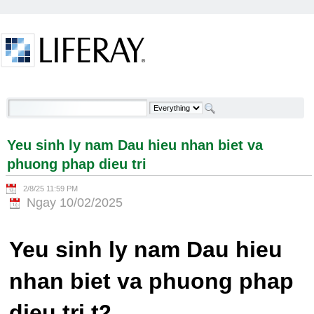
Skip to Content
Yeu sinh ly nam Dau hieu nhan biet va phuong phap
dieu tri - Welcome
Yeu sinh ly nam Dau hieu nhan biet va
phuong phap dieu tri
2/8/25 11:59 PM
Ngay 10/02/2025
Yeu sinh ly nam Dau hieu
nhan biet va phuong phap
dieu tri t2