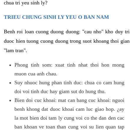
chua tri yeu sinh ly?
TRIEU CHUNG SINH LY YEU O BAN NAM
Benh roi loan cuong duong duong: "cau nho" kho duy tri
duoc hien tuong cuong duong trong suot khoang thoi gian
"lam tran".
Phong tinh som: xuat tinh nhat thoi hon mong
muon cua anh chau.
Suy nhuoc hung phan tinh duc: chua co cam hung
doi voi tinh duc hay giam sut do hung thu.
Bien doi cuc khoai: mat can bang cuc khoai: nguoi
benh khong dat duoc khoai cam luc giao hop. ¿ay
la mot bien doi tam ly cung voi co the dan den cac
ban khoan ve toan than cung voi su lien quan tap