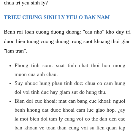
chua tri yeu sinh ly?
TRIEU CHUNG SINH LY YEU O BAN NAM
Benh roi loan cuong duong duong: "cau nho" kho duy tri
duoc hien tuong cuong duong trong suot khoang thoi gian
"lam tran".
Phong tinh som: xuat tinh nhat thoi hon mong
muon cua anh chau.
Suy nhuoc hung phan tinh duc: chua co cam hung
doi voi tinh duc hay giam sut do hung thu.
Bien doi cuc khoai: mat can bang cuc khoai: nguoi
benh khong dat duoc khoai cam luc giao hop. ¿ay
la mot bien doi tam ly cung voi co the dan den cac
ban khoan ve toan than cung voi su lien quan tap