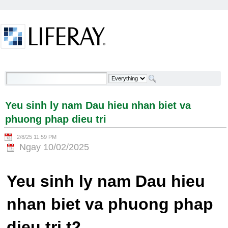
Skip to Content
Yeu sinh ly nam Dau hieu nhan biet va phuong phap
dieu tri - Welcome
Yeu sinh ly nam Dau hieu nhan biet va
phuong phap dieu tri
2/8/25 11:59 PM
Ngay 10/02/2025
Yeu sinh ly nam Dau hieu
nhan biet va phuong phap
dieu tri t2