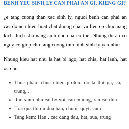
BENH YEU SINH LY CAN PHAI AN GI, KIENG GI?
¿e tang cuong than xac sinh ly, nguoi benh can phai an
cac do an nhieu hoat chat duong chat va lieu co chuc nang
kich thich kha nang sinh duc cua co the. Nhung do an co
nguy co giup cho tang cuong tinh hinh sinh ly yeu nhu:
Nhung kieu hat nhu la hat bi ngo, hat chia, hat lanh, hat
oc cho
Thuc pham chua nhieu protein do la thit ga, ca,
trung,...
Rau xanh nhu cai bo xoi, rau muong, rau cai thia
Hoa qua thi du dua hau, chuoi, quyt, cam
Tang kem: Hau , cac dang dau, hat, sua, trung