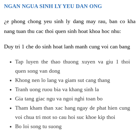
NGAN NGUA SINH LY YEU DAN ONG
¿e phong chong yeu sinh ly dang may rau, ban co kha
nang tuan thu cac thoi quen sinh hoat khoa hoc nhu:
Duy tri 1 che do sinh hoat lanh manh cung voi can bang
Tap luyen the thao thuong xuyen va giu 1 thoi
quen song van dong
Khong nen lo lang va giam sut cang thang
Tranh uong ruou bia va khang sinh la
Gia tang giac ngu va ngoi nghi toan bo
Tham kham than xac hang ngay de phat hien cung
voi chua tri mot so cau hoi suc khoe kip thoi
Bo loi song tu suong