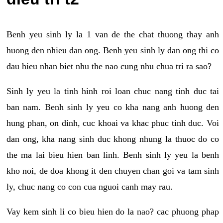
Benh yeu sinh ly la 1 van de the chat thuong thay anh
huong den nhieu dan ong. Benh yeu sinh ly dan ong thi co
dau hieu nhan biet nhu the nao cung nhu chua tri ra sao?
Sinh ly yeu la tinh hinh roi loan chuc nang tinh duc tai
ban nam. Benh sinh ly yeu co kha nang anh huong den
hung phan, on dinh, cuc khoai va khac phuc tinh duc. Voi
dan ong, kha nang sinh duc khong nhung la thuoc do co
the ma lai bieu hien ban linh. Benh sinh ly yeu la benh
kho noi, de doa khong it den chuyen chan goi va tam sinh
ly, chuc nang co con cua nguoi canh may rau.
Vay kem sinh li co bieu hien do la nao? cac phuong phap