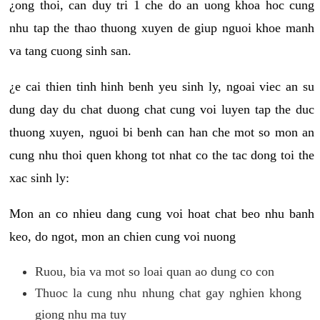
¿ong thoi, can duy tri 1 che do an uong khoa hoc cung
nhu tap the thao thuong xuyen de giup nguoi khoe manh
va tang cuong sinh san.
¿e cai thien tinh hinh benh yeu sinh ly, ngoai viec an su
dung day du chat duong chat cung voi luyen tap the duc
thuong xuyen, nguoi bi benh can han che mot so mon an
cung nhu thoi quen khong tot nhat co the tac dong toi the
xac sinh ly:
Mon an co nhieu dang cung voi hoat chat beo nhu banh
keo, do ngot, mon an chien cung voi nuong
Ruou, bia va mot so loai quan ao dung co con
Thuoc la cung nhu nhung chat gay nghien khong
giong nhu ma tuy