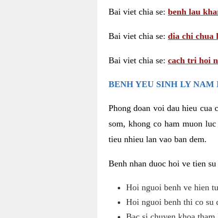
Bai viet chia se:
benh lau kh
Bai viet chia se:
dia chi chua 
Bai viet chia se:
cach tri hoi 
BENH YEU SINH LY NAM
Phong doan voi dau hieu cua 
som, khong co ham muon luc g
tieu nhieu lan vao ban dem.
Benh nhan duoc hoi ve tien su
Hoi nguoi benh ve hien tu
Hoi nguoi benh thi co su 
Bac si chuyen khoa tham 