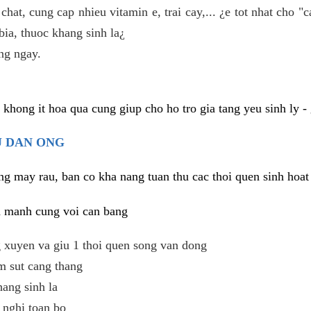
hat, cung cap nhieu vitamin e, trai cay,... ¿e tot nhat cho 
bia, thuoc khang sinh la¿
ng ngay.
 khong it hoa qua cung giup cho ho tro gia tang yeu sinh ly 
U DAN ONG
ng may rau, ban co kha nang tuan thu cac thoi quen sinh hoat
nh manh cung voi can bang
g xuyen va giu 1 thoi quen song van dong
m sut cang thang
ang sinh la
 nghi toan bo