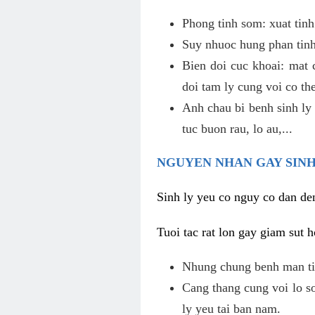
Phong tinh som: xuat tin
Suy nhuoc hung phan tinh
Bien doi cuc khoai: mat 
doi tam ly cung voi co th
Anh chau bi benh sinh ly
tuc buon rau, lo au,...
NGUYEN NHAN GAY SINH
Sinh ly yeu co nguy co dan den
Tuoi tac rat lon gay giam sut 
Nhung chung benh man tin
Cang thang cung voi lo so
ly yeu tai ban nam.