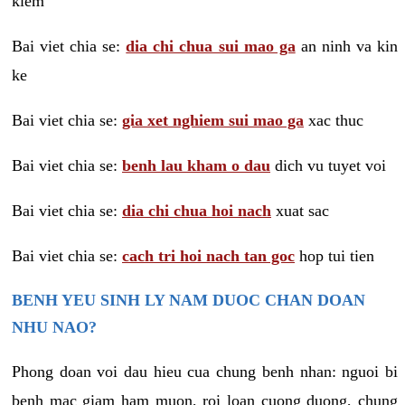
kiem
Bai viet chia se:
dia chi chua sui mao ga
an ninh va kin
ke
Bai viet chia se:
gia xet nghiem sui mao ga
xac thuc
Bai viet chia se:
benh lau kham o dau
dich vu tuyet voi
Bai viet chia se:
dia chi chua hoi nach
xuat sac
Bai viet chia se:
cach tri hoi nach tan goc
hop tui tien
BENH YEU SINH LY NAM DUOC CHAN DOAN
NHU NAO?
Phong doan voi dau hieu cua chung benh nhan: nguoi bi
benh mac giam ham muon, roi loan cuong duong, chung