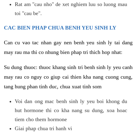
Rat am "cau nho" de xet nghiem luu so luong mau
toi "cau be".
CAC BIEN PHAP CHUA BENH YEU SINH LY
Can cu vao tac nhan gay nen benh yeu sinh ly tai dang
may rau ma thi co nhung bien phap tri thich hop nhat:
Su dung thuoc: thuoc khang sinh tri benh sinh ly yeu canh
may rau co nguy co giup cai thien kha nang cuong cung,
tang hung phan tinh duc, chua xuat tinh som
Voi dan ong mac benh sinh ly yeu boi khong du
hut hormone thi co kha nang su dung, xoa hoac
tiem cho them hormone
Giai phap chua tri hanh vi