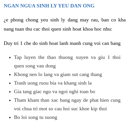
NGAN NGUA SINH LY YEU DAN ONG
¿e phong chong yeu sinh ly dang may rau, ban co kha
nang tuan thu cac thoi quen sinh hoat khoa hoc nhu:
Duy tri 1 che do sinh hoat lanh manh cung voi can bang
Tap luyen the thao thuong xuyen va giu 1 thoi
quen song van dong
Khong nen lo lang va giam sut cang thang
Tranh uong ruou bia va khang sinh la
Gia tang giac ngu va ngoi nghi toan bo
Tham kham than xac hang ngay de phat hien cung
voi chua tri mot so cau hoi suc khoe kip thoi
Bo loi song tu suong