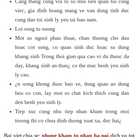
Cang thang cung voi lo so moi lien quan toi cong
viec, gia dinh hoang mang ve van dong tinh duc
cung dan toi sinh ly yeu tai ban nam.
Loi song tu suong
Mot so nguoi phau thuat, chan thuong cho dau
hoac cot song, co quan sinh duc hoac su dung
khang sinh Trong thoi gian qua cao vi du thuoc da
day, khang sinh an than¿ co the mac benh yeu sinh
ly cao.
¿n uong khong duoc bao ve, dung quan ao dung
lieu co con, lay mot so chat kich thich cung dan
den benh yeu sinh ly.
Tiep xuc cung nhu tiep nhan kham trong moi
truong thi co chua dinh duong xuat xa, doc hai¿
Bai viet chia se:
phong kham tu nhan ha noi
dich vu tot