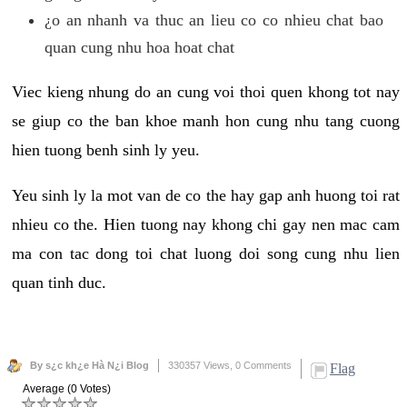
¿o an nhanh va thuc an lieu co co nhieu chat bao
quan cung nhu hoa hoat chat
Viec kieng nhung do an cung voi thoi quen khong tot nay
se giup co the ban khoe manh hon cung nhu tang cuong
hien tuong benh sinh ly yeu.
Yeu sinh ly la mot van de co the hay gap anh huong toi rat
nhieu co the. Hien tuong nay khong chi gay nen mac cam
ma con tac dong toi chat luong doi song cung nhu lien
quan tinh duc.
By s¿c kh¿e Hà N¿i Blog
330357 Views,
0 Comments
Flag
Average (0 Votes)