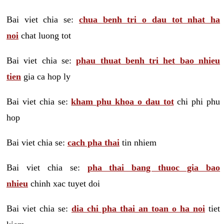
Bai viet chia se:
chua benh tri o dau tot nhat ha
noi
chat luong tot
Bai viet chia se:
phau thuat benh tri het bao nhieu
tien
gia ca hop ly
Bai viet chia se:
kham phu khoa o dau tot
chi phi phu
hop
Bai viet chia se:
cach pha thai
tin nhiem
Bai viet chia se:
pha thai bang thuoc gia bao
nhieu
chinh xac tuyet doi
Bai viet chia se:
dia chi pha thai an toan o ha noi
tiet