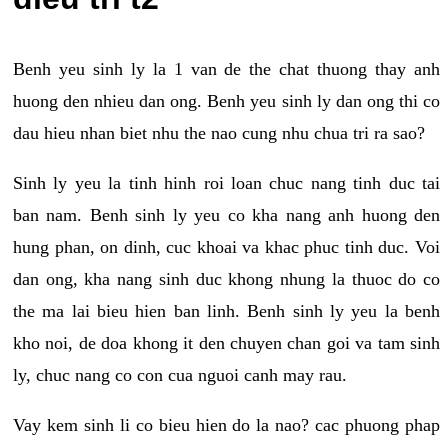
Benh yeu sinh ly la 1 van de the chat thuong thay anh
huong den nhieu dan ong. Benh yeu sinh ly dan ong thi co
dau hieu nhan biet nhu the nao cung nhu chua tri ra sao?
Sinh ly yeu la tinh hinh roi loan chuc nang tinh duc tai
ban nam. Benh sinh ly yeu co kha nang anh huong den
hung phan, on dinh, cuc khoai va khac phuc tinh duc. Voi
dan ong, kha nang sinh duc khong nhung la thuoc do co
the ma lai bieu hien ban linh. Benh sinh ly yeu la benh
kho noi, de doa khong it den chuyen chan goi va tam sinh
ly, chuc nang co con cua nguoi canh may rau.
Vay kem sinh li co bieu hien do la nao? cac phuong phap