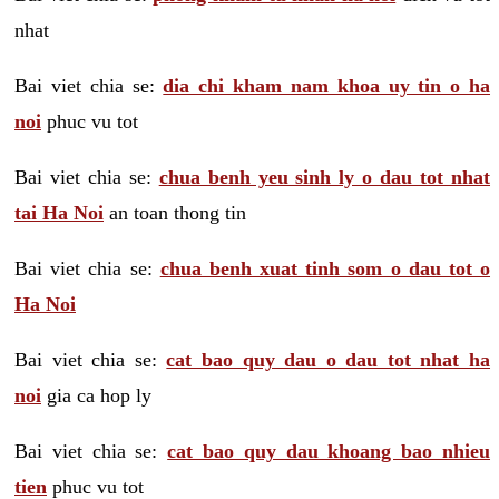
nhat
Bai viet chia se:
dia chi kham nam khoa uy tin o ha
noi
phuc vu tot
Bai viet chia se:
chua benh yeu sinh ly o dau tot nhat
tai Ha Noi
an toan thong tin
Bai viet chia se:
chua benh xuat tinh som o dau tot o
Ha Noi
Bai viet chia se:
cat bao quy dau o dau tot nhat ha
noi
gia ca hop ly
Bai viet chia se:
cat bao quy dau khoang bao nhieu
tien
phuc vu tot