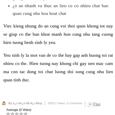
¿o an nhanh va thuc an lieu co co nhieu chat bao
quan cung nhu hoa hoat chat
Viec kieng nhung do an cung voi thoi quen khong tot nay
se giup co the ban khoe manh hon cung nhu tang cuong
hien tuong benh sinh ly yeu.
Yeu sinh ly la mot van de co the hay gap anh huong toi rat
nhieu co the. Hien tuong nay khong chi gay nen mac cam
ma con tac dong toi chat luong doi song cung nhu lien
quan tinh duc.
By s¿c kh¿e Hà N¿i Blog
330317 Views,
0 Comments
Flag
Average (0 Votes)