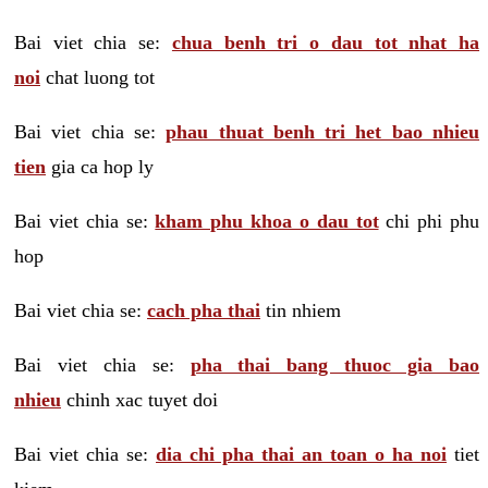
Bai viet chia se:
chua benh tri o dau tot nhat ha
noi
chat luong tot
Bai viet chia se:
phau thuat benh tri het bao nhieu
tien
gia ca hop ly
Bai viet chia se:
kham phu khoa o dau tot
chi phi phu
hop
Bai viet chia se:
cach pha thai
tin nhiem
Bai viet chia se:
pha thai bang thuoc gia bao
nhieu
chinh xac tuyet doi
Bai viet chia se:
dia chi pha thai an toan o ha noi
tiet