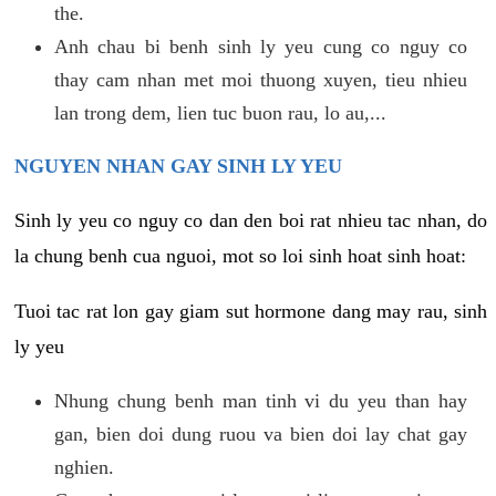
the.
Anh chau bi benh sinh ly yeu cung co nguy co
thay cam nhan met moi thuong xuyen, tieu nhieu
lan trong dem, lien tuc buon rau, lo au,...
NGUYEN NHAN GAY SINH LY YEU
Sinh ly yeu co nguy co dan den boi rat nhieu tac nhan, do
la chung benh cua nguoi, mot so loi sinh hoat sinh hoat:
Tuoi tac rat lon gay giam sut hormone dang may rau, sinh
ly yeu
Nhung chung benh man tinh vi du yeu than hay
gan, bien doi dung ruou va bien doi lay chat gay
nghien.