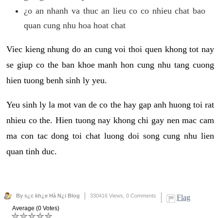
¿o an nhanh va thuc an lieu co co nhieu chat bao
quan cung nhu hoa hoat chat
Viec kieng nhung do an cung voi thoi quen khong tot nay
se giup co the ban khoe manh hon cung nhu tang cuong
hien tuong benh sinh ly yeu.
Yeu sinh ly la mot van de co the hay gap anh huong toi rat
nhieu co the. Hien tuong nay khong chi gay nen mac cam
ma con tac dong toi chat luong doi song cung nhu lien
quan tinh duc.
By s¿c kh¿e Hà N¿i Blog
330416 Views,
0 Comments
Flag
Average (0 Votes)