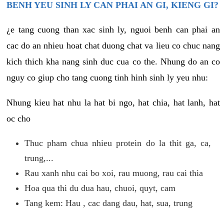
BENH YEU SINH LY CAN PHAI AN GI, KIENG GI?
¿e tang cuong than xac sinh ly, nguoi benh can phai an
cac do an nhieu hoat chat duong chat va lieu co chuc nang
kich thich kha nang sinh duc cua co the. Nhung do an co
nguy co giup cho tang cuong tinh hinh sinh ly yeu nhu:
Nhung kieu hat nhu la hat bi ngo, hat chia, hat lanh, hat
oc cho
Thuc pham chua nhieu protein do la thit ga, ca,
trung,...
Rau xanh nhu cai bo xoi, rau muong, rau cai thia
Hoa qua thi du dua hau, chuoi, quyt, cam
Tang kem: Hau , cac dang dau, hat, sua, trung