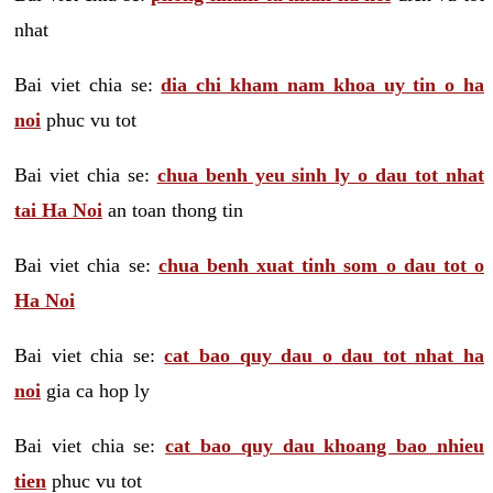
nhat
Bai viet chia se:
dia chi kham nam khoa uy tin o ha
noi
phuc vu tot
Bai viet chia se:
chua benh yeu sinh ly o dau tot nhat
tai Ha Noi
an toan thong tin
Bai viet chia se:
chua benh xuat tinh som o dau tot o
Ha Noi
Bai viet chia se:
cat bao quy dau o dau tot nhat ha
noi
gia ca hop ly
Bai viet chia se:
cat bao quy dau khoang bao nhieu
tien
phuc vu tot