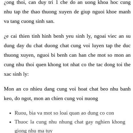
¿ong thoi, can duy tri 1 che do an uong khoa hoc cung
nhu tap the thao thuong xuyen de giup nguoi khoe manh
va tang cuong sinh san.
¿e cai thien tinh hinh benh yeu sinh ly, ngoai viec an su
dung day du chat duong chat cung voi luyen tap the duc
thuong xuyen, nguoi bi benh can han che mot so mon an
cung nhu thoi quen khong tot nhat co the tac dong toi the
xac sinh ly:
Mon an co nhieu dang cung voi hoat chat beo nhu banh
keo, do ngot, mon an chien cung voi nuong
Ruou, bia va mot so loai quan ao dung co con
Thuoc la cung nhu nhung chat gay nghien khong
giong nhu ma tuy