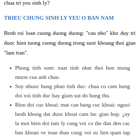
chua tri yeu sinh ly?
TRIEU CHUNG SINH LY YEU O BAN NAM
Benh roi loan cuong duong duong: "cau nho" kho duy tri
duoc hien tuong cuong duong trong suot khoang thoi gian
"lam tran".
Phong tinh som: xuat tinh nhat thoi hon mong
muon cua anh chau.
Suy nhuoc hung phan tinh duc: chua co cam hung
doi voi tinh duc hay giam sut do hung thu.
Bien doi cuc khoai: mat can bang cuc khoai: nguoi
benh khong dat duoc khoai cam luc giao hop. ¿ay
la mot bien doi tam ly cung voi co the dan den cac
ban khoan ve toan than cung voi su lien quan tap