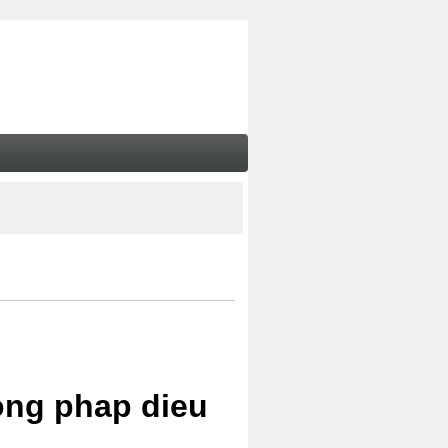
ong phap dieu