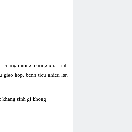
n cuong duong, chung xuat tinh
 giao hop, benh tieu nhieu lan
c khang sinh gi khong