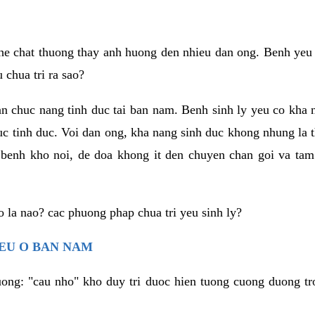
the chat thuong thay anh huong den nhieu dan ong. Benh yeu 
 chua tri ra sao?
loan chuc nang tinh duc tai ban nam. Benh sinh ly yeu co kh
uc tinh duc. Voi dan ong, kha nang sinh duc khong nhung la t
a benh kho noi, de doa khong it den chuyen chan goi va tam
o la nao? cac phuong phap chua tri yeu sinh ly?
YEU O BAN NAM
ong: "cau nho" kho duy tri duoc hien tuong cuong duong tr