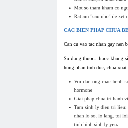
Mot so tham kham co nguy
Rat am "cau nho" de xet 
CAC BIEN PHAP CHUA BE
Can cu vao tac nhan gay nen be
Su dung thuoc: thuoc khang si
hung phan tinh duc, chua xuat
Voi dan ong mac benh si
hormone
Giai phap chua tri hanh v
Tam sinh ly dieu tri lieu
nhan lo so, lo lang, toi l
tinh hinh sinh ly yeu.