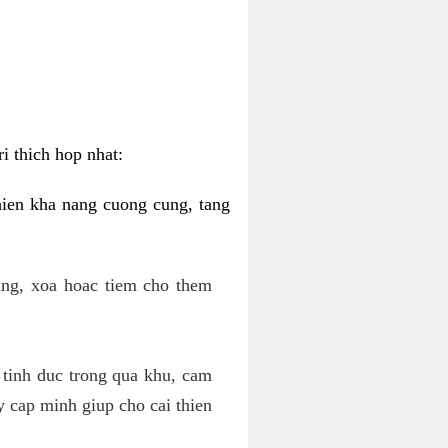
i thich hop nhat:
hien kha nang cuong cung, tang
ung, xoa hoac tiem cho them
n tinh duc trong qua khu, cam
uy cap minh giup cho cai thien