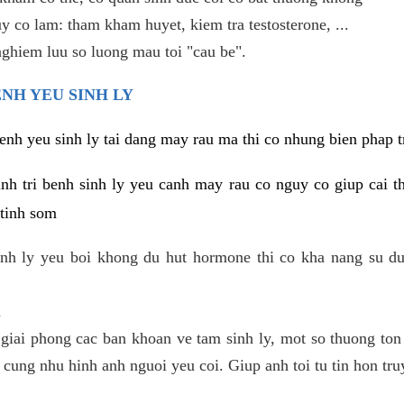
 co lam: tham kham huyet, kiem tra testosterone, ...
nghiem luu so luong mau toi "cau be".
NH YEU SINH LY
nh yeu sinh ly tai dang may rau ma thi co nhung bien phap tr
nh tri benh sinh ly yeu canh may rau co nguy co giup cai t
 tinh som
nh ly yeu boi khong du hut hormone thi co kha nang su d
i
: giai phong cac ban khoan ve tam sinh ly, mot so thuong to
oi cung nhu hinh anh nguoi yeu coi. Giup anh toi tu tin hon tr