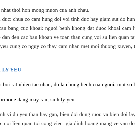
h nhat thoi hon mong muon cua anh chau.
 duc: chua co cam hung doi voi tinh duc hay giam sut do hun
can bang cuc khoai: nguoi benh khong dat duoc khoai cam l
e dan den cac ban khoan ve toan than cung voi su lien quan ta
 yeu cung co nguy co thay cam nhan met moi thuong xuyen, ti
 LY YEU
 boi rat nhieu tac nhan, do la chung benh cua nguoi, mot so l
hormone dang may rau, sinh ly yeu
h vi du yeu than hay gan, bien doi dung ruou va bien doi lay
 moi lien quan toi cong viec, gia dinh hoang mang ve van do