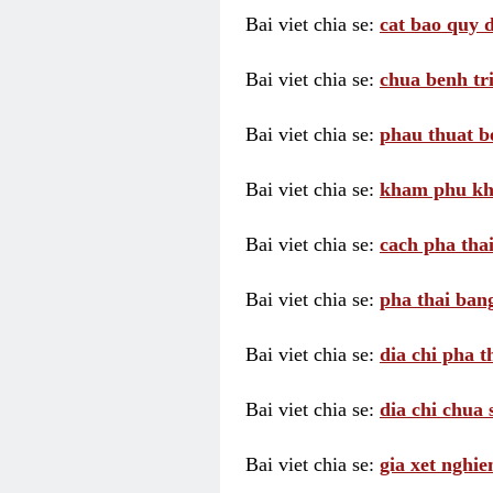
Bai viet chia se:
cat bao quy 
Bai viet chia se:
chua benh tri
Bai viet chia se:
phau thuat be
Bai viet chia se:
kham phu kho
Bai viet chia se:
cach pha tha
Bai viet chia se:
pha thai ban
Bai viet chia se:
dia chi pha t
Bai viet chia se:
dia chi chua 
Bai viet chia se:
gia xet nghi