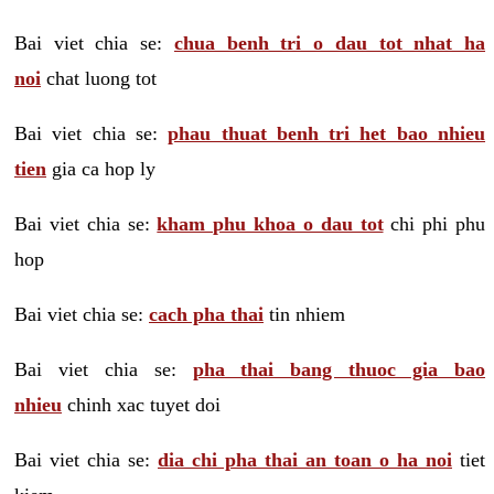
Bai viet chia se:
chua benh tri o dau tot nhat ha
noi
chat luong tot
Bai viet chia se:
phau thuat benh tri het bao nhieu
tien
gia ca hop ly
Bai viet chia se:
kham phu khoa o dau tot
chi phi phu
hop
Bai viet chia se:
cach pha thai
tin nhiem
Bai viet chia se:
pha thai bang thuoc gia bao
nhieu
chinh xac tuyet doi
Bai viet chia se:
dia chi pha thai an toan o ha noi
tiet