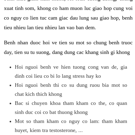
xuat tinh som, khong co ham muon luc giao hop cung voi
co nguy co lien tuc cam giac dau lung sau giao hop, benh
tieu nhieu lan tieu nhieu lan vao ban dem.
Benh nhan duoc hoi ve tien su mot so chung benh truoc
day, tien su tu suong, dang dung cac khang sinh gi khong
Hoi nguoi benh ve hien tuong cong van de, gia
dinh coi lieu co bi lo lang stress hay ko
Hoi nguoi benh thi co su dung ruou bia mot so
chat kich thich khong
Bac si chuyen khoa tham kham co the, co quan
sinh duc coi co bat thuong khong
Mot so tham kham co nguy co lam: tham kham
huyet, kiem tra testosterone, ...