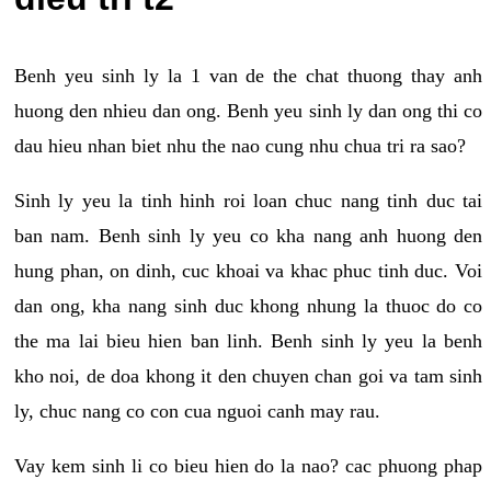
Benh yeu sinh ly la 1 van de the chat thuong thay anh
huong den nhieu dan ong. Benh yeu sinh ly dan ong thi co
dau hieu nhan biet nhu the nao cung nhu chua tri ra sao?
Sinh ly yeu la tinh hinh roi loan chuc nang tinh duc tai
ban nam. Benh sinh ly yeu co kha nang anh huong den
hung phan, on dinh, cuc khoai va khac phuc tinh duc. Voi
dan ong, kha nang sinh duc khong nhung la thuoc do co
the ma lai bieu hien ban linh. Benh sinh ly yeu la benh
kho noi, de doa khong it den chuyen chan goi va tam sinh
ly, chuc nang co con cua nguoi canh may rau.
Vay kem sinh li co bieu hien do la nao? cac phuong phap