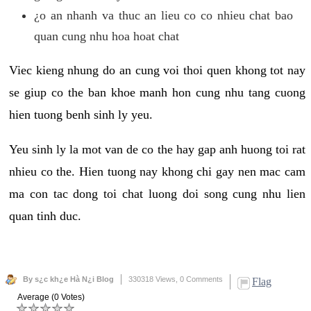
¿o an nhanh va thuc an lieu co co nhieu chat bao
quan cung nhu hoa hoat chat
Viec kieng nhung do an cung voi thoi quen khong tot nay
se giup co the ban khoe manh hon cung nhu tang cuong
hien tuong benh sinh ly yeu.
Yeu sinh ly la mot van de co the hay gap anh huong toi rat
nhieu co the. Hien tuong nay khong chi gay nen mac cam
ma con tac dong toi chat luong doi song cung nhu lien
quan tinh duc.
By s¿c kh¿e Hà N¿i Blog
330318 Views,
0 Comments
Flag
Average (0 Votes)