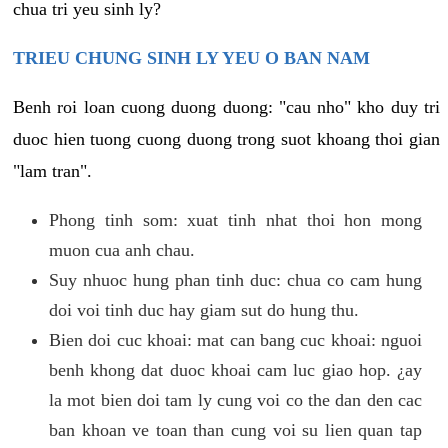
chua tri yeu sinh ly?
TRIEU CHUNG SINH LY YEU O BAN NAM
Benh roi loan cuong duong duong: "cau nho" kho duy tri
duoc hien tuong cuong duong trong suot khoang thoi gian
"lam tran".
Phong tinh som: xuat tinh nhat thoi hon mong
muon cua anh chau.
Suy nhuoc hung phan tinh duc: chua co cam hung
doi voi tinh duc hay giam sut do hung thu.
Bien doi cuc khoai: mat can bang cuc khoai: nguoi
benh khong dat duoc khoai cam luc giao hop. ¿ay
la mot bien doi tam ly cung voi co the dan den cac
ban khoan ve toan than cung voi su lien quan tap