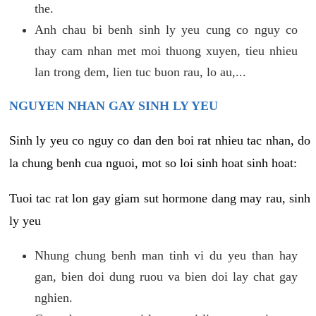
the.
Anh chau bi benh sinh ly yeu cung co nguy co
thay cam nhan met moi thuong xuyen, tieu nhieu
lan trong dem, lien tuc buon rau, lo au,...
NGUYEN NHAN GAY SINH LY YEU
Sinh ly yeu co nguy co dan den boi rat nhieu tac nhan, do
la chung benh cua nguoi, mot so loi sinh hoat sinh hoat:
Tuoi tac rat lon gay giam sut hormone dang may rau, sinh
ly yeu
Nhung chung benh man tinh vi du yeu than hay
gan, bien doi dung ruou va bien doi lay chat gay
nghien.