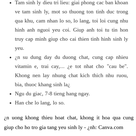
Tam sinh ly dieu tri lieu: giai phong cac ban khoan
ve tam sinh ly, mot so thuong ton tinh duc trong
qua khu, cam nhan lo so, lo lang, toi loi cung nhu
hinh anh nguoi yeu coi. Giup anh toi tu tin hon
truy cap minh giup cho cai thien tinh hinh sinh ly
yeu.
¿n su dung day du duong chat, cung cap nhieu
vitamin e, trai cay,... ¿e tot nhat cho "cau be".
Khong nen lay nhung chat kich thich nhu ruou,
bia, thuoc khang sinh la¿
Ngu du giac, 7-8 tieng hang ngay.
Han che lo lang, lo so.
¿n uong khong thieu hoat chat, khong it hoa qua cung
giup cho ho tro gia tang yeu sinh ly - ¿nh: Canva.com