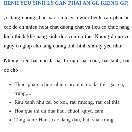
BENH YEU SINH LY CAN PHAI AN GI, KIENG GI?
¿e tang cuong than xac sinh ly, nguoi benh can phai an
cac do an nhieu hoat chat duong chat va lieu co chuc nang
kich thich kha nang sinh duc cua co the. Nhung do an co
nguy co giup cho tang cuong tinh hinh sinh ly yeu nhu:
Nhung kieu hat nhu la hat bi ngo, hat chia, hat lanh, hat
oc cho
Thuc pham chua nhieu protein do la thit ga, ca,
trung,...
Rau xanh nhu cai bo xoi, rau muong, rau cai thia
Hoa qua thi du dua hau, chuoi, quyt, cam
Tang kem: Hau , cac dang dau, hat, sua, trung