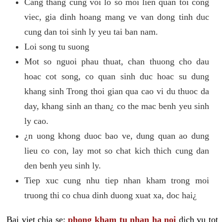
Cang thang cung voi lo so moi lien quan toi cong
viec, gia dinh hoang mang ve van dong tinh duc
cung dan toi sinh ly yeu tai ban nam.
Loi song tu suong
Mot so nguoi phau thuat, chan thuong cho dau
hoac cot song, co quan sinh duc hoac su dung
khang sinh Trong thoi gian qua cao vi du thuoc da
day, khang sinh an than¿ co the mac benh yeu sinh
ly cao.
¿n uong khong duoc bao ve, dung quan ao dung
lieu co con, lay mot so chat kich thich cung dan
den benh yeu sinh ly.
Tiep xuc cung nhu tiep nhan kham trong moi
truong thi co chua dinh duong xuat xa, doc hai¿
Bai viet chia se:
phong kham tu nhan ha noi
dich vu tot