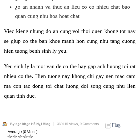
¿o an nhanh va thuc an lieu co co nhieu chat bao
quan cung nhu hoa hoat chat
Viec kieng nhung do an cung voi thoi quen khong tot nay
se giup co the ban khoe manh hon cung nhu tang cuong
hien tuong benh sinh ly yeu.
Yeu sinh ly la mot van de co the hay gap anh huong toi rat
nhieu co the. Hien tuong nay khong chi gay nen mac cam
ma con tac dong toi chat luong doi song cung nhu lien
quan tinh duc.
By s¿c kh¿e Hà N¿i Blog
330415 Views,
0 Comments
Flag
Average (0 Votes)