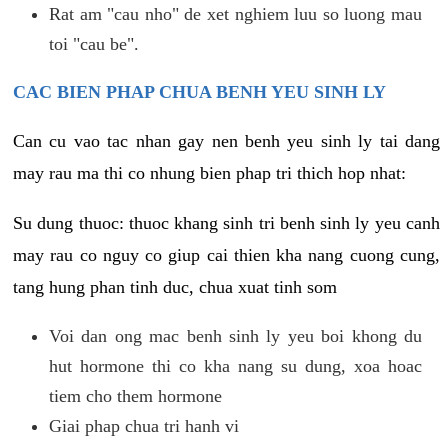
Rat am "cau nho" de xet nghiem luu so luong mau
toi "cau be".
CAC BIEN PHAP CHUA BENH YEU SINH LY
Can cu vao tac nhan gay nen benh yeu sinh ly tai dang
may rau ma thi co nhung bien phap tri thich hop nhat:
Su dung thuoc: thuoc khang sinh tri benh sinh ly yeu canh
may rau co nguy co giup cai thien kha nang cuong cung,
tang hung phan tinh duc, chua xuat tinh som
Voi dan ong mac benh sinh ly yeu boi khong du
hut hormone thi co kha nang su dung, xoa hoac
tiem cho them hormone
Giai phap chua tri hanh vi