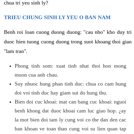
chua tri yeu sinh ly?
TRIEU CHUNG SINH LY YEU O BAN NAM
Benh roi loan cuong duong duong: "cau nho" kho duy tri
duoc hien tuong cuong duong trong suot khoang thoi gian
"lam tran".
Phong tinh som: xuat tinh nhat thoi hon mong
muon cua anh chau.
Suy nhuoc hung phan tinh duc: chua co cam hung
doi voi tinh duc hay giam sut do hung thu.
Bien doi cuc khoai: mat can bang cuc khoai: nguoi
benh khong dat duoc khoai cam luc giao hop. ¿ay
la mot bien doi tam ly cung voi co the dan den cac
ban khoan ve toan than cung voi su lien quan tap