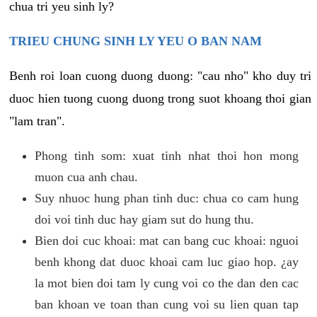
chua tri yeu sinh ly?
TRIEU CHUNG SINH LY YEU O BAN NAM
Benh roi loan cuong duong duong: "cau nho" kho duy tri
duoc hien tuong cuong duong trong suot khoang thoi gian
"lam tran".
Phong tinh som: xuat tinh nhat thoi hon mong
muon cua anh chau.
Suy nhuoc hung phan tinh duc: chua co cam hung
doi voi tinh duc hay giam sut do hung thu.
Bien doi cuc khoai: mat can bang cuc khoai: nguoi
benh khong dat duoc khoai cam luc giao hop. ¿ay
la mot bien doi tam ly cung voi co the dan den cac
ban khoan ve toan than cung voi su lien quan tap