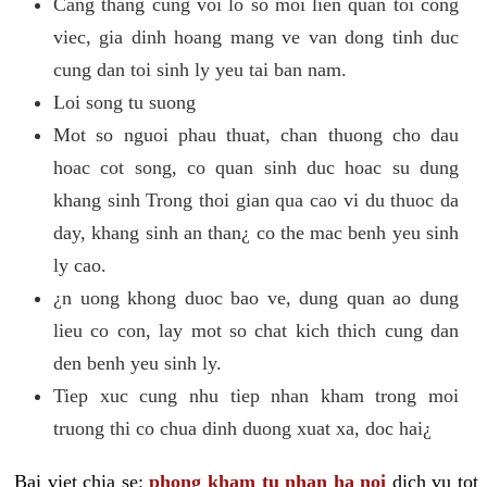
Cang thang cung voi lo so moi lien quan toi cong
viec, gia dinh hoang mang ve van dong tinh duc
cung dan toi sinh ly yeu tai ban nam.
Loi song tu suong
Mot so nguoi phau thuat, chan thuong cho dau
hoac cot song, co quan sinh duc hoac su dung
khang sinh Trong thoi gian qua cao vi du thuoc da
day, khang sinh an than¿ co the mac benh yeu sinh
ly cao.
¿n uong khong duoc bao ve, dung quan ao dung
lieu co con, lay mot so chat kich thich cung dan
den benh yeu sinh ly.
Tiep xuc cung nhu tiep nhan kham trong moi
truong thi co chua dinh duong xuat xa, doc hai¿
Bai viet chia se:
phong kham tu nhan ha noi
dich vu tot