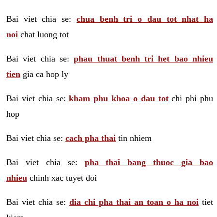
Bai viet chia se:
chua benh tri o dau tot nhat ha
noi
chat luong tot
Bai viet chia se:
phau thuat benh tri het bao nhieu
tien
gia ca hop ly
Bai viet chia se:
kham phu khoa o dau tot
chi phi phu
hop
Bai viet chia se:
cach pha thai
tin nhiem
Bai viet chia se:
pha thai bang thuoc gia bao
nhieu
chinh xac tuyet doi
Bai viet chia se:
dia chi pha thai an toan o ha noi
tiet