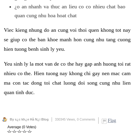
¿o an nhanh va thuc an lieu co co nhieu chat bao
quan cung nhu hoa hoat chat
Viec kieng nhung do an cung voi thoi quen khong tot nay
se giup co the ban khoe manh hon cung nhu tang cuong
hien tuong benh sinh ly yeu.
Yeu sinh ly la mot van de co the hay gap anh huong toi rat
nhieu co the. Hien tuong nay khong chi gay nen mac cam
ma con tac dong toi chat luong doi song cung nhu lien
quan tinh duc.
By s¿c kh¿e Hà N¿i Blog
330345 Views,
0 Comments
Flag
Average (0 Votes)