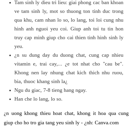
Tam sinh ly dieu tri lieu: giai phong cac ban khoan
ve tam sinh ly, mot so thuong ton tinh duc trong
qua khu, cam nhan lo so, lo lang, toi loi cung nhu
hinh anh nguoi yeu coi. Giup anh toi tu tin hon
truy cap minh giup cho cai thien tinh hinh sinh ly
yeu.
¿n su dung day du duong chat, cung cap nhieu
vitamin e, trai cay,... ¿e tot nhat cho "cau be".
Khong nen lay nhung chat kich thich nhu ruou,
bia, thuoc khang sinh la¿
Ngu du giac, 7-8 tieng hang ngay.
Han che lo lang, lo so.
¿n uong khong thieu hoat chat, khong it hoa qua cung
giup cho ho tro gia tang yeu sinh ly - ¿nh: Canva.com