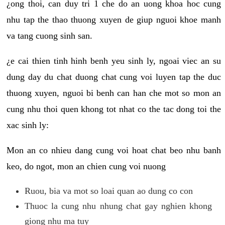
¿ong thoi, can duy tri 1 che do an uong khoa hoc cung
nhu tap the thao thuong xuyen de giup nguoi khoe manh
va tang cuong sinh san.
¿e cai thien tinh hinh benh yeu sinh ly, ngoai viec an su
dung day du chat duong chat cung voi luyen tap the duc
thuong xuyen, nguoi bi benh can han che mot so mon an
cung nhu thoi quen khong tot nhat co the tac dong toi the
xac sinh ly:
Mon an co nhieu dang cung voi hoat chat beo nhu banh
keo, do ngot, mon an chien cung voi nuong
Ruou, bia va mot so loai quan ao dung co con
Thuoc la cung nhu nhung chat gay nghien khong
giong nhu ma tuy