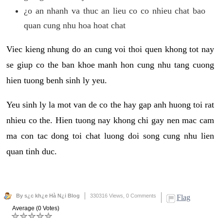
¿o an nhanh va thuc an lieu co co nhieu chat bao
quan cung nhu hoa hoat chat
Viec kieng nhung do an cung voi thoi quen khong tot nay
se giup co the ban khoe manh hon cung nhu tang cuong
hien tuong benh sinh ly yeu.
Yeu sinh ly la mot van de co the hay gap anh huong toi rat
nhieu co the. Hien tuong nay khong chi gay nen mac cam
ma con tac dong toi chat luong doi song cung nhu lien
quan tinh duc.
By s¿c kh¿e Hà N¿i Blog
330316 Views,
0 Comments
Flag
Average (0 Votes)