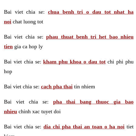
Bai viet chia se:
chua benh tri o dau tot nhat ha
noi
chat luong tot
Bai viet chia se:
phau thuat benh tri het bao nhieu
tien
gia ca hop ly
Bai viet chia se:
kham phu khoa o dau tot
chi phi phu
hop
Bai viet chia se:
cach pha thai
tin nhiem
Bai viet chia se:
pha thai bang thuoc gia bao
nhieu
chinh xac tuyet doi
Bai viet chia se:
dia chi pha thai an toan o ha noi
tiet