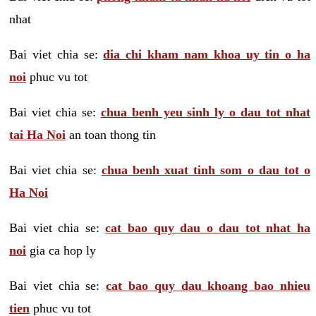
nhat
Bai viet chia se:
dia chi kham nam khoa uy tin o ha
noi
phuc vu tot
Bai viet chia se:
chua benh yeu sinh ly o dau tot nhat
tai Ha Noi
an toan thong tin
Bai viet chia se:
chua benh xuat tinh som o dau tot o
Ha Noi
Bai viet chia se:
cat bao quy dau o dau tot nhat ha
noi
gia ca hop ly
Bai viet chia se:
cat bao quy dau khoang bao nhieu
tien
phuc vu tot