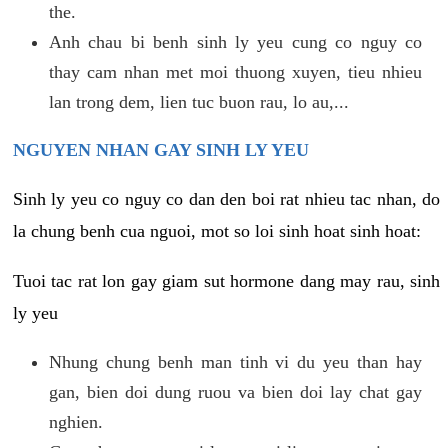
the.
Anh chau bi benh sinh ly yeu cung co nguy co
thay cam nhan met moi thuong xuyen, tieu nhieu
lan trong dem, lien tuc buon rau, lo au,...
NGUYEN NHAN GAY SINH LY YEU
Sinh ly yeu co nguy co dan den boi rat nhieu tac nhan, do
la chung benh cua nguoi, mot so loi sinh hoat sinh hoat:
Tuoi tac rat lon gay giam sut hormone dang may rau, sinh
ly yeu
Nhung chung benh man tinh vi du yeu than hay
gan, bien doi dung ruou va bien doi lay chat gay
nghien.