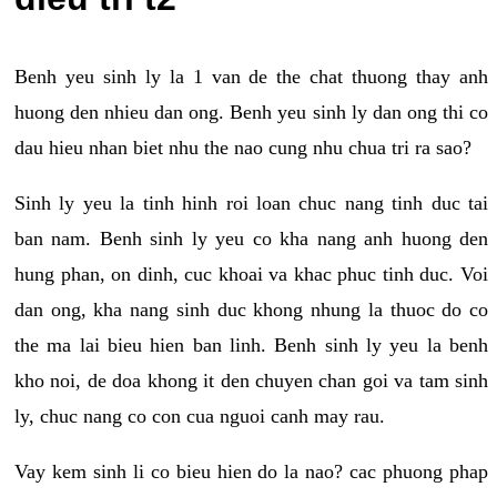
Benh yeu sinh ly la 1 van de the chat thuong thay anh
huong den nhieu dan ong. Benh yeu sinh ly dan ong thi co
dau hieu nhan biet nhu the nao cung nhu chua tri ra sao?
Sinh ly yeu la tinh hinh roi loan chuc nang tinh duc tai
ban nam. Benh sinh ly yeu co kha nang anh huong den
hung phan, on dinh, cuc khoai va khac phuc tinh duc. Voi
dan ong, kha nang sinh duc khong nhung la thuoc do co
the ma lai bieu hien ban linh. Benh sinh ly yeu la benh
kho noi, de doa khong it den chuyen chan goi va tam sinh
ly, chuc nang co con cua nguoi canh may rau.
Vay kem sinh li co bieu hien do la nao? cac phuong phap