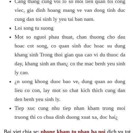
Cang thang cung voi lo so moi lien quan toi cong
viec, gia dinh hoang mang ve van dong tinh duc
cung dan toi sinh ly yeu tai ban nam.
Loi song tu suong
Mot so nguoi phau thuat, chan thuong cho dau
hoac cot song, co quan sinh duc hoac su dung
khang sinh Trong thoi gian qua cao vi du thuoc da
day, khang sinh an than¿ co the mac benh yeu sinh
ly cao.
¿n uong khong duoc bao ve, dung quan ao dung
lieu co con, lay mot so chat kich thich cung dan
den benh yeu sinh ly.
Tiep xuc cung nhu tiep nhan kham trong moi
truong thi co chua dinh duong xuat xa, doc hai¿
Bai viet chia se:
phong kham tu nhan ha noi
dich vu tot