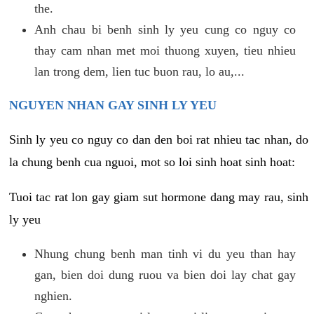
the.
Anh chau bi benh sinh ly yeu cung co nguy co
thay cam nhan met moi thuong xuyen, tieu nhieu
lan trong dem, lien tuc buon rau, lo au,...
NGUYEN NHAN GAY SINH LY YEU
Sinh ly yeu co nguy co dan den boi rat nhieu tac nhan, do
la chung benh cua nguoi, mot so loi sinh hoat sinh hoat:
Tuoi tac rat lon gay giam sut hormone dang may rau, sinh
ly yeu
Nhung chung benh man tinh vi du yeu than hay
gan, bien doi dung ruou va bien doi lay chat gay
nghien.