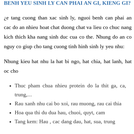
BENH YEU SINH LY CAN PHAI AN GI, KIENG GI?
¿e tang cuong than xac sinh ly, nguoi benh can phai an
cac do an nhieu hoat chat duong chat va lieu co chuc nang
kich thich kha nang sinh duc cua co the. Nhung do an co
nguy co giup cho tang cuong tinh hinh sinh ly yeu nhu:
Nhung kieu hat nhu la hat bi ngo, hat chia, hat lanh, hat
oc cho
Thuc pham chua nhieu protein do la thit ga, ca,
trung,...
Rau xanh nhu cai bo xoi, rau muong, rau cai thia
Hoa qua thi du dua hau, chuoi, quyt, cam
Tang kem: Hau , cac dang dau, hat, sua, trung