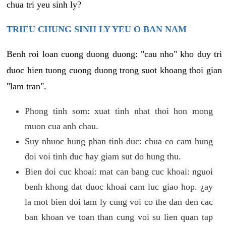
chua tri yeu sinh ly?
TRIEU CHUNG SINH LY YEU O BAN NAM
Benh roi loan cuong duong duong: "cau nho" kho duy tri
duoc hien tuong cuong duong trong suot khoang thoi gian
"lam tran".
Phong tinh som: xuat tinh nhat thoi hon mong
muon cua anh chau.
Suy nhuoc hung phan tinh duc: chua co cam hung
doi voi tinh duc hay giam sut do hung thu.
Bien doi cuc khoai: mat can bang cuc khoai: nguoi
benh khong dat duoc khoai cam luc giao hop. ¿ay
la mot bien doi tam ly cung voi co the dan den cac
ban khoan ve toan than cung voi su lien quan tap