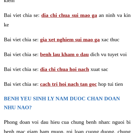
kiem
Bai viet chia se:
dia chi chua sui mao ga
an ninh va kin
ke
Bai viet chia se:
gia xet nghiem sui mao ga
xac thuc
Bai viet chia se:
benh lau kham o dau
dich vu tuyet voi
Bai viet chia se:
dia chi chua hoi nach
xuat sac
Bai viet chia se:
cach tri hoi nach tan goc
hop tui tien
BENH YEU SINH LY NAM DUOC CHAN DOAN
NHU NAO?
Phong doan voi dau hieu cua chung benh nhan: nguoi bi
benh mac giam ham muon, roi loan cuong duong, chung