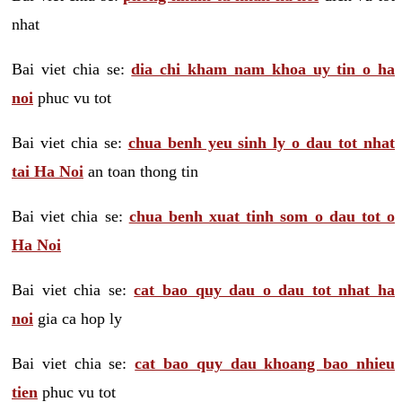
nhat
Bai viet chia se:
dia chi kham nam khoa uy tin o ha
noi
phuc vu tot
Bai viet chia se:
chua benh yeu sinh ly o dau tot nhat
tai Ha Noi
an toan thong tin
Bai viet chia se:
chua benh xuat tinh som o dau tot o
Ha Noi
Bai viet chia se:
cat bao quy dau o dau tot nhat ha
noi
gia ca hop ly
Bai viet chia se:
cat bao quy dau khoang bao nhieu
tien
phuc vu tot