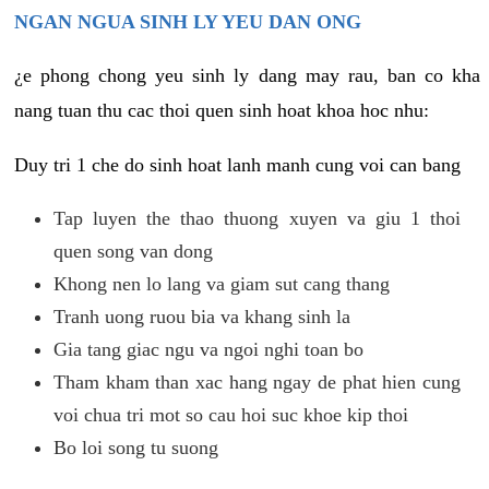
NGAN NGUA SINH LY YEU DAN ONG
¿e phong chong yeu sinh ly dang may rau, ban co kha
nang tuan thu cac thoi quen sinh hoat khoa hoc nhu:
Duy tri 1 che do sinh hoat lanh manh cung voi can bang
Tap luyen the thao thuong xuyen va giu 1 thoi
quen song van dong
Khong nen lo lang va giam sut cang thang
Tranh uong ruou bia va khang sinh la
Gia tang giac ngu va ngoi nghi toan bo
Tham kham than xac hang ngay de phat hien cung
voi chua tri mot so cau hoi suc khoe kip thoi
Bo loi song tu suong