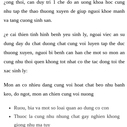
¿ong thoi, can duy tri 1 che do an uong khoa hoc cung
nhu tap the thao thuong xuyen de giup nguoi khoe manh
va tang cuong sinh san.
¿e cai thien tinh hinh benh yeu sinh ly, ngoai viec an su
dung day du chat duong chat cung voi luyen tap the duc
thuong xuyen, nguoi bi benh can han che mot so mon an
cung nhu thoi quen khong tot nhat co the tac dong toi the
xac sinh ly:
Mon an co nhieu dang cung voi hoat chat beo nhu banh
keo, do ngot, mon an chien cung voi nuong
Ruou, bia va mot so loai quan ao dung co con
Thuoc la cung nhu nhung chat gay nghien khong
giong nhu ma tuy