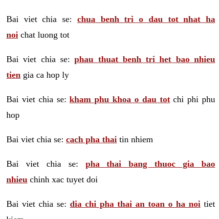
Bai viet chia se:
chua benh tri o dau tot nhat ha
noi
chat luong tot
Bai viet chia se:
phau thuat benh tri het bao nhieu
tien
gia ca hop ly
Bai viet chia se:
kham phu khoa o dau tot
chi phi phu
hop
Bai viet chia se:
cach pha thai
tin nhiem
Bai viet chia se:
pha thai bang thuoc gia bao
nhieu
chinh xac tuyet doi
Bai viet chia se:
dia chi pha thai an toan o ha noi
tiet