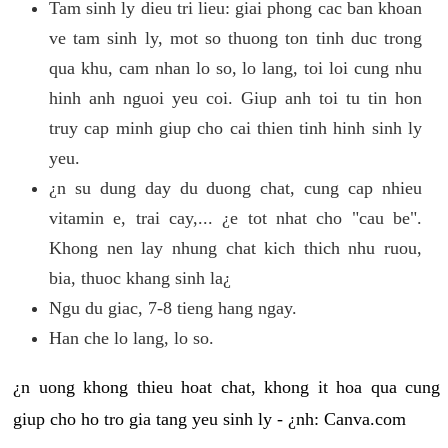
Tam sinh ly dieu tri lieu: giai phong cac ban khoan
ve tam sinh ly, mot so thuong ton tinh duc trong
qua khu, cam nhan lo so, lo lang, toi loi cung nhu
hinh anh nguoi yeu coi. Giup anh toi tu tin hon
truy cap minh giup cho cai thien tinh hinh sinh ly
yeu.
¿n su dung day du duong chat, cung cap nhieu
vitamin e, trai cay,... ¿e tot nhat cho "cau be".
Khong nen lay nhung chat kich thich nhu ruou,
bia, thuoc khang sinh la¿
Ngu du giac, 7-8 tieng hang ngay.
Han che lo lang, lo so.
¿n uong khong thieu hoat chat, khong it hoa qua cung
giup cho ho tro gia tang yeu sinh ly - ¿nh: Canva.com