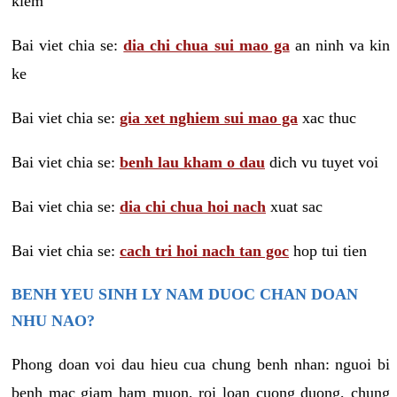
kiem
Bai viet chia se:
dia chi chua sui mao ga
an ninh va kin
ke
Bai viet chia se:
gia xet nghiem sui mao ga
xac thuc
Bai viet chia se:
benh lau kham o dau
dich vu tuyet voi
Bai viet chia se:
dia chi chua hoi nach
xuat sac
Bai viet chia se:
cach tri hoi nach tan goc
hop tui tien
BENH YEU SINH LY NAM DUOC CHAN DOAN
NHU NAO?
Phong doan voi dau hieu cua chung benh nhan: nguoi bi
benh mac giam ham muon, roi loan cuong duong, chung