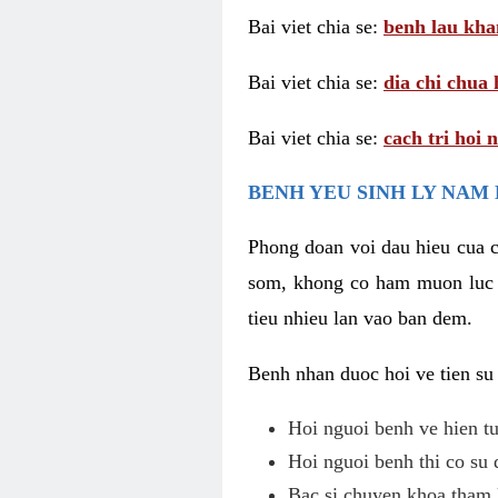
Bai viet chia se:
benh lau kh
Bai viet chia se:
dia chi chua 
Bai viet chia se:
cach tri hoi 
BENH YEU SINH LY NAM
Phong doan voi dau hieu cua 
som, khong co ham muon luc g
tieu nhieu lan vao ban dem.
Benh nhan duoc hoi ve tien su
Hoi nguoi benh ve hien tu
Hoi nguoi benh thi co su 
Bac si chuyen khoa tham 