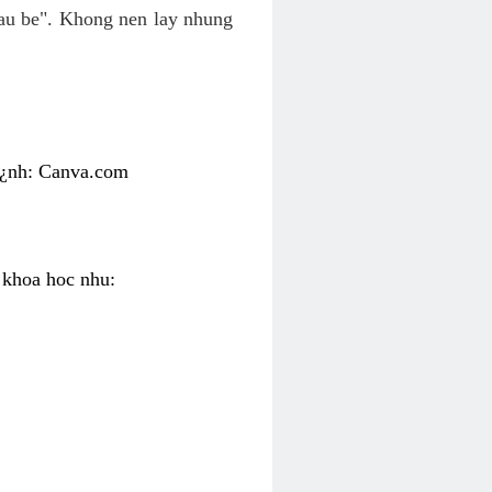
"cau be". Khong nen lay nhung
- ¿nh: Canva.com
 khoa hoc nhu: