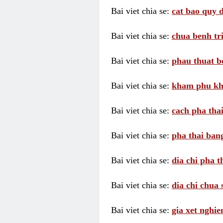
Bai viet chia se:
cat bao quy 
Bai viet chia se:
chua benh tri
Bai viet chia se:
phau thuat be
Bai viet chia se:
kham phu kho
Bai viet chia se:
cach pha tha
Bai viet chia se:
pha thai ban
Bai viet chia se:
dia chi pha t
Bai viet chia se:
dia chi chua 
Bai viet chia se:
gia xet nghi