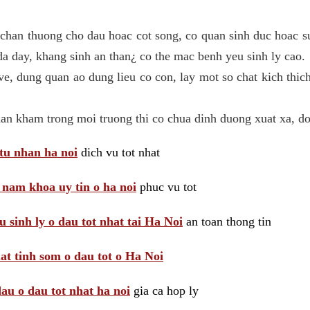
 chan thuong cho dau hoac cot song, co quan sinh duc hoac s
da day, khang sinh an than¿ co the mac benh yeu sinh ly cao.
e, dung quan ao dung lieu co con, lay mot so chat kich thic
han kham trong moi truong thi co chua dinh duong xuat xa, do
tu nhan ha noi
dich vu tot nhat
 nam khoa uy tin o ha noi
phuc vu tot
 sinh ly o dau tot nhat tai Ha Noi
an toan thong tin
at tinh som o dau tot o Ha Noi
au o dau tot nhat ha noi
gia ca hop ly