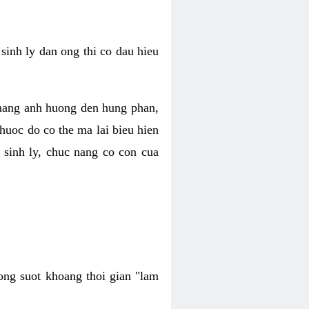
sinh ly dan ong thi co dau hieu
a nang anh huong den hung phan,
huoc do co the ma lai bieu hien
 sinh ly, chuc nang co con cua
ong suot khoang thoi gian "lam