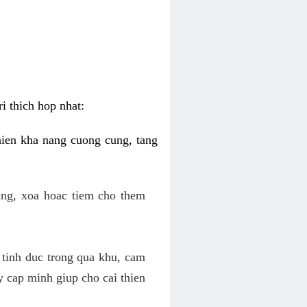
i thich hop nhat:
hien kha nang cuong cung, tang
ung, xoa hoac tiem cho them
n tinh duc trong qua khu, cam
uy cap minh giup cho cai thien