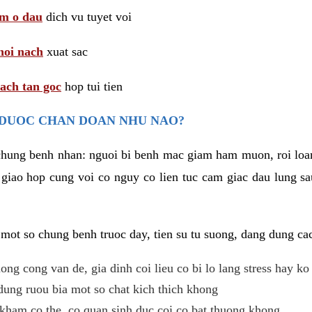
am o dau
dich vu tuyet voi
hoi nach
xuat sac
nach tan goc
hop tui tien
 DUOC CHAN DOAN NHU NAO?
chung benh nhan: nguoi bi benh mac giam ham muon, roi loa
iao hop cung voi co nguy co lien tuc cam giac dau lung sau
 mot so chung benh truoc day, tien su tu suong, dang dung ca
ong cong van de, gia dinh coi lieu co bi lo lang stress hay ko
dung ruou bia mot so chat kich thich khong
kham co the, co quan sinh duc coi co bat thuong khong