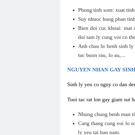
Phong tinh som: xuat tin
Suy nhuoc hung phan tinh
Bien doi cuc khoai: mat 
doi tam ly cung voi co th
Anh chau bi benh sinh ly
tuc buon rau, lo au,...
NGUYEN NHAN GAY SINH
Sinh ly yeu co nguy co dan den
Tuoi tac rat lon gay giam sut 
Nhung chung benh man tin
Cang thang cung voi lo so
ly yeu tai ban nam.