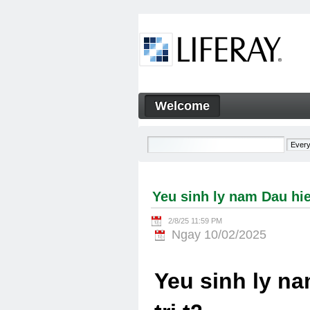
Skip to Content
Welcome
Yeu sinh ly nam Dau hieu nh
Navigation
Yeu sinh ly nam Dau hie
2/8/25 11:59 PM
Ngay 10/02/2025
Yeu sinh ly n