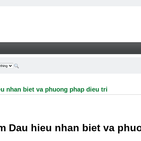
an biet va phuong phap dieu tri - Welcome
u nhan biet va phuong phap dieu tri
am Dau hieu nhan biet va phu