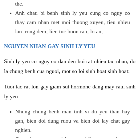
the.
Anh chau bi benh sinh ly yeu cung co nguy co
thay cam nhan met moi thuong xuyen, tieu nhieu
lan trong dem, lien tuc buon rau, lo au,...
NGUYEN NHAN GAY SINH LY YEU
Sinh ly yeu co nguy co dan den boi rat nhieu tac nhan, do
la chung benh cua nguoi, mot so loi sinh hoat sinh hoat:
Tuoi tac rat lon gay giam sut hormone dang may rau, sinh
ly yeu
Nhung chung benh man tinh vi du yeu than hay
gan, bien doi dung ruou va bien doi lay chat gay
nghien.