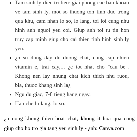
Tam sinh ly dieu tri lieu: giai phong cac ban khoan
ve tam sinh ly, mot so thuong ton tinh duc trong
qua khu, cam nhan lo so, lo lang, toi loi cung nhu
hinh anh nguoi yeu coi. Giup anh toi tu tin hon
truy cap minh giup cho cai thien tinh hinh sinh ly
yeu.
¿n su dung day du duong chat, cung cap nhieu
vitamin e, trai cay,... ¿e tot nhat cho "cau be".
Khong nen lay nhung chat kich thich nhu ruou,
bia, thuoc khang sinh la¿
Ngu du giac, 7-8 tieng hang ngay.
Han che lo lang, lo so.
¿n uong khong thieu hoat chat, khong it hoa qua cung
giup cho ho tro gia tang yeu sinh ly - ¿nh: Canva.com