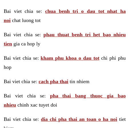
Bai viet chia se:
chua benh tri o dau tot nhat ha
noi
chat luong tot
Bai viet chia se:
phau thuat benh tri het bao nhieu
tien
gia ca hop ly
Bai viet chia se:
kham phu khoa o dau tot
chi phi phu
hop
Bai viet chia se:
cach pha thai
tin nhiem
Bai viet chia se:
pha thai bang thuoc gia bao
nhieu
chinh xac tuyet doi
Bai viet chia se:
dia chi pha thai an toan o ha noi
tiet