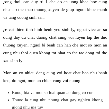
¿ong thoi, can duy tri 1 che do an uong khoa hoc cung
nhu tap the thao thuong xuyen de giup nguoi khoe manh
va tang cuong sinh san.
¿e cai thien tinh hinh benh yeu sinh ly, ngoai viec an su
dung day du chat duong chat cung voi luyen tap the duc
thuong xuyen, nguoi bi benh can han che mot so mon an
cung nhu thoi quen khong tot nhat co the tac dong toi the
xac sinh ly:
Mon an co nhieu dang cung voi hoat chat beo nhu banh
keo, do ngot, mon an chien cung voi nuong
Ruou, bia va mot so loai quan ao dung co con
Thuoc la cung nhu nhung chat gay nghien khong
giong nhu ma tuy