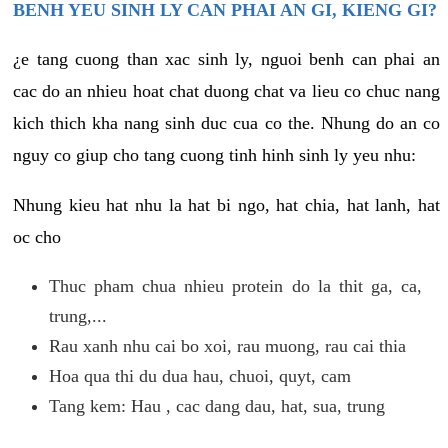
BENH YEU SINH LY CAN PHAI AN GI, KIENG GI?
¿e tang cuong than xac sinh ly, nguoi benh can phai an
cac do an nhieu hoat chat duong chat va lieu co chuc nang
kich thich kha nang sinh duc cua co the. Nhung do an co
nguy co giup cho tang cuong tinh hinh sinh ly yeu nhu:
Nhung kieu hat nhu la hat bi ngo, hat chia, hat lanh, hat
oc cho
Thuc pham chua nhieu protein do la thit ga, ca,
trung,...
Rau xanh nhu cai bo xoi, rau muong, rau cai thia
Hoa qua thi du dua hau, chuoi, quyt, cam
Tang kem: Hau , cac dang dau, hat, sua, trung