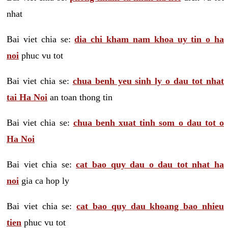
nhat
Bai viet chia se:
dia chi kham nam khoa uy tin o ha
noi
phuc vu tot
Bai viet chia se:
chua benh yeu sinh ly o dau tot nhat
tai Ha Noi
an toan thong tin
Bai viet chia se:
chua benh xuat tinh som o dau tot o
Ha Noi
Bai viet chia se:
cat bao quy dau o dau tot nhat ha
noi
gia ca hop ly
Bai viet chia se:
cat bao quy dau khoang bao nhieu
tien
phuc vu tot