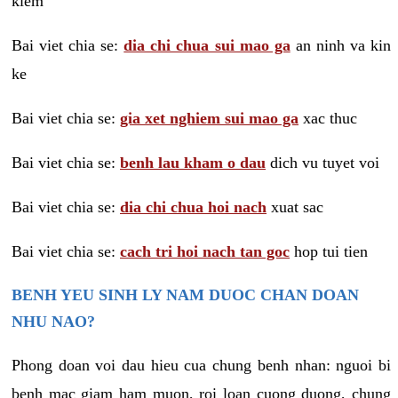
kiem
Bai viet chia se:
dia chi chua sui mao ga
an ninh va kin
ke
Bai viet chia se:
gia xet nghiem sui mao ga
xac thuc
Bai viet chia se:
benh lau kham o dau
dich vu tuyet voi
Bai viet chia se:
dia chi chua hoi nach
xuat sac
Bai viet chia se:
cach tri hoi nach tan goc
hop tui tien
BENH YEU SINH LY NAM DUOC CHAN DOAN
NHU NAO?
Phong doan voi dau hieu cua chung benh nhan: nguoi bi
benh mac giam ham muon, roi loan cuong duong, chung