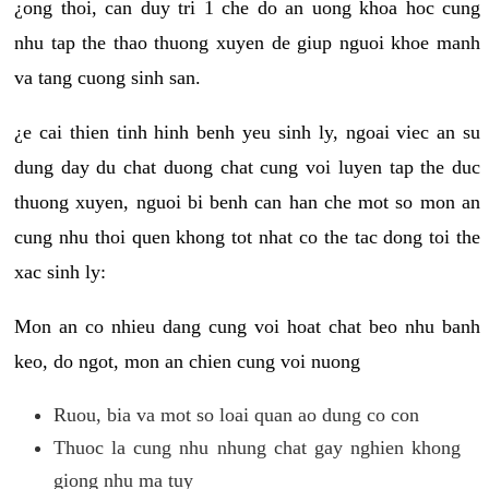
¿ong thoi, can duy tri 1 che do an uong khoa hoc cung
nhu tap the thao thuong xuyen de giup nguoi khoe manh
va tang cuong sinh san.
¿e cai thien tinh hinh benh yeu sinh ly, ngoai viec an su
dung day du chat duong chat cung voi luyen tap the duc
thuong xuyen, nguoi bi benh can han che mot so mon an
cung nhu thoi quen khong tot nhat co the tac dong toi the
xac sinh ly:
Mon an co nhieu dang cung voi hoat chat beo nhu banh
keo, do ngot, mon an chien cung voi nuong
Ruou, bia va mot so loai quan ao dung co con
Thuoc la cung nhu nhung chat gay nghien khong
giong nhu ma tuy