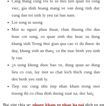
Cang thang cung voi lo so moi lien quan toi cong
viec, gia dinh hoang mang ve van dong tinh duc
cung dan toi sinh ly yeu tai ban nam.
Loi song tu suong
Mot so nguoi phau thuat, chan thuong cho dau
hoac cot song, co quan sinh duc hoac su dung
khang sinh Trong thoi gian qua cao vi du thuoc da
day, khang sinh an than¿ co the mac benh yeu sinh
ly cao.
¿n uong khong duoc bao ve, dung quan ao dung
lieu co con, lay mot so chat kich thich cung dan
den benh yeu sinh ly.
Tiep xuc cung nhu tiep nhan kham trong moi
truong thi co chua dinh duong xuat xa, doc hai¿
Bai viet chia se:
phong kham tu nhan ha noi
dich vu tot