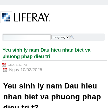
Skip to Content
Yeu sinh ly nam Dau hieu nhan biet va phuong phap
dieu tri - Welcome
Yeu sinh ly nam Dau hieu nhan biet va
phuong phap dieu tri
2/8/25 11:59 PM
Ngay 10/02/2025
Yeu sinh ly nam Dau hieu
nhan biet va phuong phap
dieu tri t2