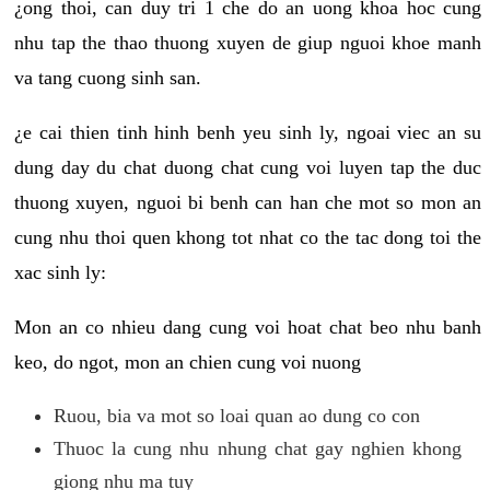
¿ong thoi, can duy tri 1 che do an uong khoa hoc cung
nhu tap the thao thuong xuyen de giup nguoi khoe manh
va tang cuong sinh san.
¿e cai thien tinh hinh benh yeu sinh ly, ngoai viec an su
dung day du chat duong chat cung voi luyen tap the duc
thuong xuyen, nguoi bi benh can han che mot so mon an
cung nhu thoi quen khong tot nhat co the tac dong toi the
xac sinh ly:
Mon an co nhieu dang cung voi hoat chat beo nhu banh
keo, do ngot, mon an chien cung voi nuong
Ruou, bia va mot so loai quan ao dung co con
Thuoc la cung nhu nhung chat gay nghien khong
giong nhu ma tuy