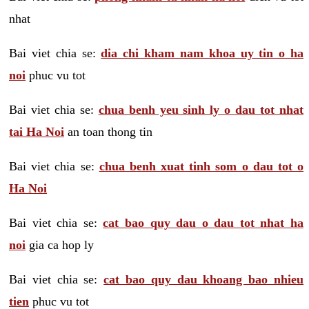
nhat
Bai viet chia se:
dia chi kham nam khoa uy tin o ha
noi
phuc vu tot
Bai viet chia se:
chua benh yeu sinh ly o dau tot nhat
tai Ha Noi
an toan thong tin
Bai viet chia se:
chua benh xuat tinh som o dau tot o
Ha Noi
Bai viet chia se:
cat bao quy dau o dau tot nhat ha
noi
gia ca hop ly
Bai viet chia se:
cat bao quy dau khoang bao nhieu
tien
phuc vu tot