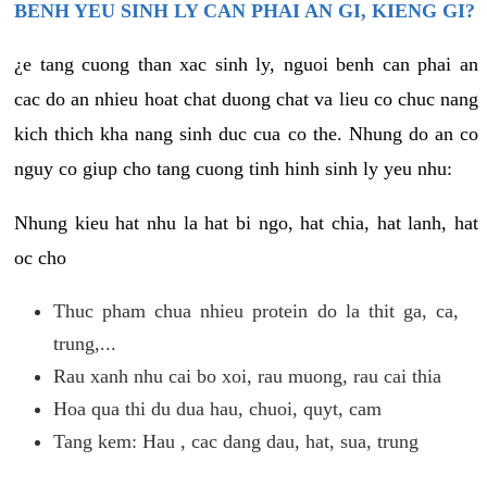
BENH YEU SINH LY CAN PHAI AN GI, KIENG GI?
¿e tang cuong than xac sinh ly, nguoi benh can phai an
cac do an nhieu hoat chat duong chat va lieu co chuc nang
kich thich kha nang sinh duc cua co the. Nhung do an co
nguy co giup cho tang cuong tinh hinh sinh ly yeu nhu:
Nhung kieu hat nhu la hat bi ngo, hat chia, hat lanh, hat
oc cho
Thuc pham chua nhieu protein do la thit ga, ca,
trung,...
Rau xanh nhu cai bo xoi, rau muong, rau cai thia
Hoa qua thi du dua hau, chuoi, quyt, cam
Tang kem: Hau , cac dang dau, hat, sua, trung