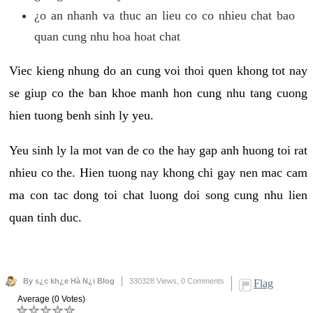
¿o an nhanh va thuc an lieu co co nhieu chat bao
quan cung nhu hoa hoat chat
Viec kieng nhung do an cung voi thoi quen khong tot nay
se giup co the ban khoe manh hon cung nhu tang cuong
hien tuong benh sinh ly yeu.
Yeu sinh ly la mot van de co the hay gap anh huong toi rat
nhieu co the. Hien tuong nay khong chi gay nen mac cam
ma con tac dong toi chat luong doi song cung nhu lien
quan tinh duc.
By s¿c kh¿e Hà N¿i Blog
330328 Views,
0 Comments
Flag
Average (0 Votes)