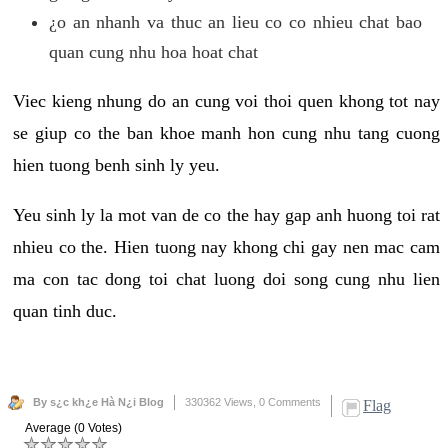
¿o an nhanh va thuc an lieu co co nhieu chat bao
quan cung nhu hoa hoat chat
Viec kieng nhung do an cung voi thoi quen khong tot nay
se giup co the ban khoe manh hon cung nhu tang cuong
hien tuong benh sinh ly yeu.
Yeu sinh ly la mot van de co the hay gap anh huong toi rat
nhieu co the. Hien tuong nay khong chi gay nen mac cam
ma con tac dong toi chat luong doi song cung nhu lien
quan tinh duc.
By s¿c kh¿e Hà N¿i Blog
330362 Views,
0 Comments
Flag
Average (0 Votes)