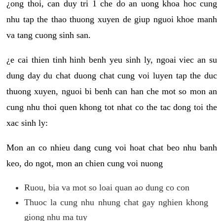
¿ong thoi, can duy tri 1 che do an uong khoa hoc cung
nhu tap the thao thuong xuyen de giup nguoi khoe manh
va tang cuong sinh san.
¿e cai thien tinh hinh benh yeu sinh ly, ngoai viec an su
dung day du chat duong chat cung voi luyen tap the duc
thuong xuyen, nguoi bi benh can han che mot so mon an
cung nhu thoi quen khong tot nhat co the tac dong toi the
xac sinh ly:
Mon an co nhieu dang cung voi hoat chat beo nhu banh
keo, do ngot, mon an chien cung voi nuong
Ruou, bia va mot so loai quan ao dung co con
Thuoc la cung nhu nhung chat gay nghien khong
giong nhu ma tuy