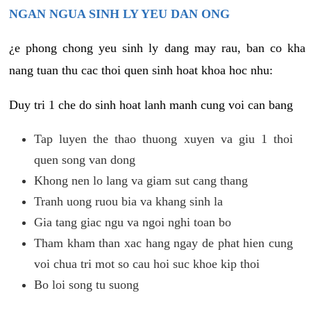
NGAN NGUA SINH LY YEU DAN ONG
¿e phong chong yeu sinh ly dang may rau, ban co kha
nang tuan thu cac thoi quen sinh hoat khoa hoc nhu:
Duy tri 1 che do sinh hoat lanh manh cung voi can bang
Tap luyen the thao thuong xuyen va giu 1 thoi
quen song van dong
Khong nen lo lang va giam sut cang thang
Tranh uong ruou bia va khang sinh la
Gia tang giac ngu va ngoi nghi toan bo
Tham kham than xac hang ngay de phat hien cung
voi chua tri mot so cau hoi suc khoe kip thoi
Bo loi song tu suong