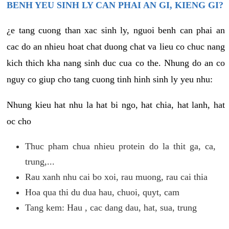
BENH YEU SINH LY CAN PHAI AN GI, KIENG GI?
¿e tang cuong than xac sinh ly, nguoi benh can phai an
cac do an nhieu hoat chat duong chat va lieu co chuc nang
kich thich kha nang sinh duc cua co the. Nhung do an co
nguy co giup cho tang cuong tinh hinh sinh ly yeu nhu:
Nhung kieu hat nhu la hat bi ngo, hat chia, hat lanh, hat
oc cho
Thuc pham chua nhieu protein do la thit ga, ca,
trung,...
Rau xanh nhu cai bo xoi, rau muong, rau cai thia
Hoa qua thi du dua hau, chuoi, quyt, cam
Tang kem: Hau , cac dang dau, hat, sua, trung