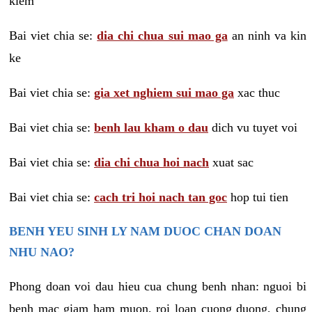
kiem
Bai viet chia se:
dia chi chua sui mao ga
an ninh va kin
ke
Bai viet chia se:
gia xet nghiem sui mao ga
xac thuc
Bai viet chia se:
benh lau kham o dau
dich vu tuyet voi
Bai viet chia se:
dia chi chua hoi nach
xuat sac
Bai viet chia se:
cach tri hoi nach tan goc
hop tui tien
BENH YEU SINH LY NAM DUOC CHAN DOAN
NHU NAO?
Phong doan voi dau hieu cua chung benh nhan: nguoi bi
benh mac giam ham muon, roi loan cuong duong, chung