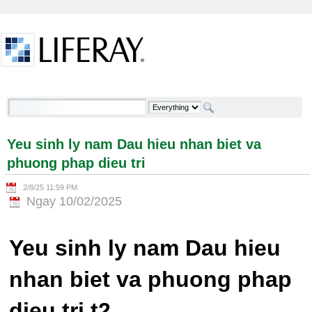
Skip to Content
Yeu sinh ly nam Dau hieu nhan biet va phuong phap
dieu tri - Welcome
Yeu sinh ly nam Dau hieu nhan biet va
phuong phap dieu tri
2/8/25 11:59 PM
Ngay 10/02/2025
Yeu sinh ly nam Dau hieu
nhan biet va phuong phap
dieu tri t2