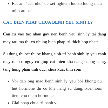
Rat am "cau nho" de xet nghiem luu so luong mau
toi "cau be".
CAC BIEN PHAP CHUA BENH YEU SINH LY
Can cu vao tac nhan gay nen benh yeu sinh ly tai dang
may rau ma thi co nhung bien phap tri thich hop nhat:
Su dung thuoc: thuoc khang sinh tri benh sinh ly yeu canh
may rau co nguy co giup cai thien kha nang cuong cung,
tang hung phan tinh duc, chua xuat tinh som
Voi dan ong mac benh sinh ly yeu boi khong du
hut hormone thi co kha nang su dung, xoa hoac
tiem cho them hormone
Giai phap chua tri hanh vi