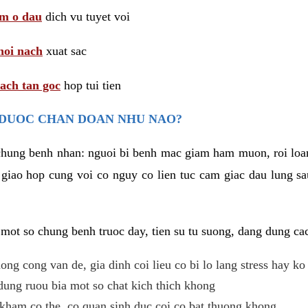
am o dau
dich vu tuyet voi
hoi nach
xuat sac
nach tan goc
hop tui tien
 DUOC CHAN DOAN NHU NAO?
chung benh nhan: nguoi bi benh mac giam ham muon, roi loa
iao hop cung voi co nguy co lien tuc cam giac dau lung sau
 mot so chung benh truoc day, tien su tu suong, dang dung ca
ong cong van de, gia dinh coi lieu co bi lo lang stress hay ko
dung ruou bia mot so chat kich thich khong
kham co the, co quan sinh duc coi co bat thuong khong