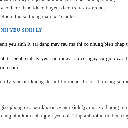
 co lam: tham kham huyet, kiem tra testosterone, ...
nghiem luu so luong mau toi "cau be".
NH YEU SINH LY
nh yeu sinh ly tai dang may rau ma thi co nhung bien phap tr
nh tri benh sinh ly yeu canh may rau co nguy co giup cai t
 tinh som
nh ly yeu boi khong du hut hormone thi co kha nang su d
i
: giai phong cac ban khoan ve tam sinh ly, mot so thuong to
oi cung nhu hinh anh nguoi yeu coi. Giup anh toi tu tin hon tr