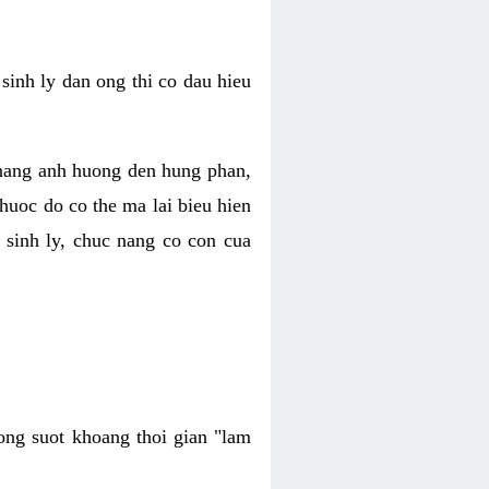
sinh ly dan ong thi co dau hieu
a nang anh huong den hung phan,
huoc do co the ma lai bieu hien
 sinh ly, chuc nang co con cua
ong suot khoang thoi gian "lam