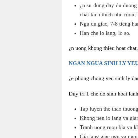
¿n su dung day du duong c
chat kich thich nhu ruou, 
Ngu du giac, 7-8 tieng ha
Han che lo lang, lo so.
¿n uong khong thieu hoat chat,
NGAN NGUA SINH LY YE
¿e phong chong yeu sinh ly da
Duy tri 1 che do sinh hoat la
Tap luyen the thao thuon
Khong nen lo lang va gia
Tranh uong ruou bia va kh
Gia tang giac ngu va ngoi