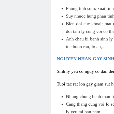
Phong tinh som: xuat tin
Suy nhuoc hung phan tinh
Bien doi cuc khoai: mat 
doi tam ly cung voi co th
Anh chau bi benh sinh ly
tuc buon rau, lo au,...
NGUYEN NHAN GAY SINH
Sinh ly yeu co nguy co dan den
Tuoi tac rat lon gay giam sut 
Nhung chung benh man tin
Cang thang cung voi lo so
ly yeu tai ban nam.