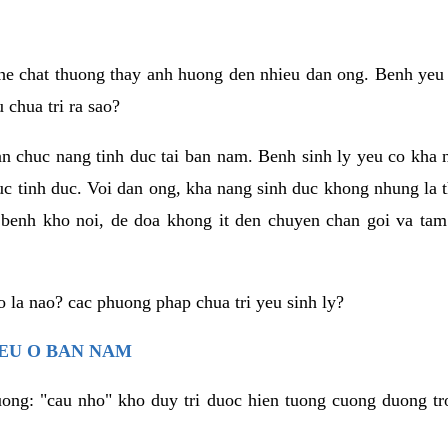
the chat thuong thay anh huong den nhieu dan ong. Benh yeu 
 chua tri ra sao?
loan chuc nang tinh duc tai ban nam. Benh sinh ly yeu co kh
uc tinh duc. Voi dan ong, kha nang sinh duc khong nhung la t
a benh kho noi, de doa khong it den chuyen chan goi va tam
o la nao? cac phuong phap chua tri yeu sinh ly?
YEU O BAN NAM
ong: "cau nho" kho duy tri duoc hien tuong cuong duong tr