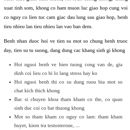
xuat tinh som, khong co ham muon luc giao hop cung voi
co nguy co lien tuc cam giac dau lung sau giao hop, benh
tieu nhieu lan tieu nhieu lan vao ban dem.
Benh nhan duoc hoi ve tien su mot so chung benh truoc
day, tien su tu suong, dang dung cac khang sinh gi khong
Hoi nguoi benh ve hien tuong cong van de, gia
dinh coi lieu co bi lo lang stress hay ko
Hoi nguoi benh thi co su dung ruou bia mot so
chat kich thich khong
Bac si chuyen khoa tham kham co the, co quan
sinh duc coi co bat thuong khong
Mot so tham kham co nguy co lam: tham kham
huyet, kiem tra testosterone, ...