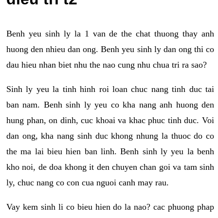
Benh yeu sinh ly la 1 van de the chat thuong thay anh
huong den nhieu dan ong. Benh yeu sinh ly dan ong thi co
dau hieu nhan biet nhu the nao cung nhu chua tri ra sao?
Sinh ly yeu la tinh hinh roi loan chuc nang tinh duc tai
ban nam. Benh sinh ly yeu co kha nang anh huong den
hung phan, on dinh, cuc khoai va khac phuc tinh duc. Voi
dan ong, kha nang sinh duc khong nhung la thuoc do co
the ma lai bieu hien ban linh. Benh sinh ly yeu la benh
kho noi, de doa khong it den chuyen chan goi va tam sinh
ly, chuc nang co con cua nguoi canh may rau.
Vay kem sinh li co bieu hien do la nao? cac phuong phap