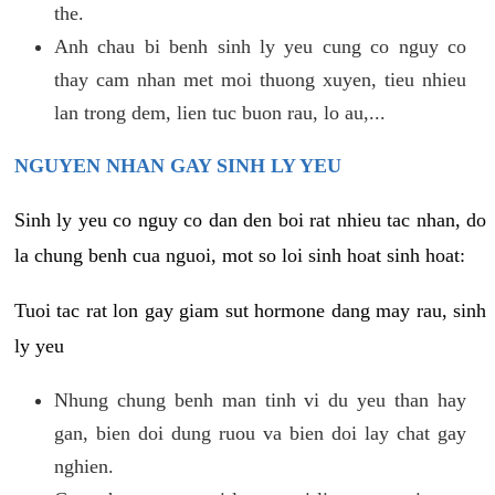
the.
Anh chau bi benh sinh ly yeu cung co nguy co
thay cam nhan met moi thuong xuyen, tieu nhieu
lan trong dem, lien tuc buon rau, lo au,...
NGUYEN NHAN GAY SINH LY YEU
Sinh ly yeu co nguy co dan den boi rat nhieu tac nhan, do
la chung benh cua nguoi, mot so loi sinh hoat sinh hoat:
Tuoi tac rat lon gay giam sut hormone dang may rau, sinh
ly yeu
Nhung chung benh man tinh vi du yeu than hay
gan, bien doi dung ruou va bien doi lay chat gay
nghien.