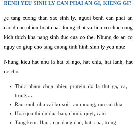
BENH YEU SINH LY CAN PHAI AN GI, KIENG GI?
¿e tang cuong than xac sinh ly, nguoi benh can phai an
cac do an nhieu hoat chat duong chat va lieu co chuc nang
kich thich kha nang sinh duc cua co the. Nhung do an co
nguy co giup cho tang cuong tinh hinh sinh ly yeu nhu:
Nhung kieu hat nhu la hat bi ngo, hat chia, hat lanh, hat
oc cho
Thuc pham chua nhieu protein do la thit ga, ca,
trung,...
Rau xanh nhu cai bo xoi, rau muong, rau cai thia
Hoa qua thi du dua hau, chuoi, quyt, cam
Tang kem: Hau , cac dang dau, hat, sua, trung