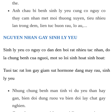
the.
Anh chau bi benh sinh ly yeu cung co nguy co
thay cam nhan met moi thuong xuyen, tieu nhieu
lan trong dem, lien tuc buon rau, lo au,...
NGUYEN NHAN GAY SINH LY YEU
Sinh ly yeu co nguy co dan den boi rat nhieu tac nhan, do
la chung benh cua nguoi, mot so loi sinh hoat sinh hoat:
Tuoi tac rat lon gay giam sut hormone dang may rau, sinh
ly yeu
Nhung chung benh man tinh vi du yeu than hay
gan, bien doi dung ruou va bien doi lay chat gay
nghien.