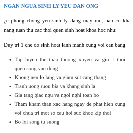
NGAN NGUA SINH LY YEU DAN ONG
¿e phong chong yeu sinh ly dang may rau, ban co kha
nang tuan thu cac thoi quen sinh hoat khoa hoc nhu:
Duy tri 1 che do sinh hoat lanh manh cung voi can bang
Tap luyen the thao thuong xuyen va giu 1 thoi
quen song van dong
Khong nen lo lang va giam sut cang thang
Tranh uong ruou bia va khang sinh la
Gia tang giac ngu va ngoi nghi toan bo
Tham kham than xac hang ngay de phat hien cung
voi chua tri mot so cau hoi suc khoe kip thoi
Bo loi song tu suong