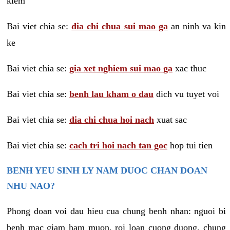
kiem
Bai viet chia se:
dia chi chua sui mao ga
an ninh va kin
ke
Bai viet chia se:
gia xet nghiem sui mao ga
xac thuc
Bai viet chia se:
benh lau kham o dau
dich vu tuyet voi
Bai viet chia se:
dia chi chua hoi nach
xuat sac
Bai viet chia se:
cach tri hoi nach tan goc
hop tui tien
BENH YEU SINH LY NAM DUOC CHAN DOAN
NHU NAO?
Phong doan voi dau hieu cua chung benh nhan: nguoi bi
benh mac giam ham muon, roi loan cuong duong, chung