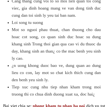
Cang thang cung voi lo so moi lien quan toi cong
viec, gia dinh hoang mang ve van dong tinh duc
cung dan toi sinh ly yeu tai ban nam.
Loi song tu suong
Mot so nguoi phau thuat, chan thuong cho dau
hoac cot song, co quan sinh duc hoac su dung
khang sinh Trong thoi gian qua cao vi du thuoc da
day, khang sinh an than¿ co the mac benh yeu sinh
ly cao.
¿n uong khong duoc bao ve, dung quan ao dung
lieu co con, lay mot so chat kich thich cung dan
den benh yeu sinh ly.
Tiep xuc cung nhu tiep nhan kham trong moi
truong thi co chua dinh duong xuat xa, doc hai¿
Bai viet chia se:
phong kham tu nhan ha noi
dich vu tot