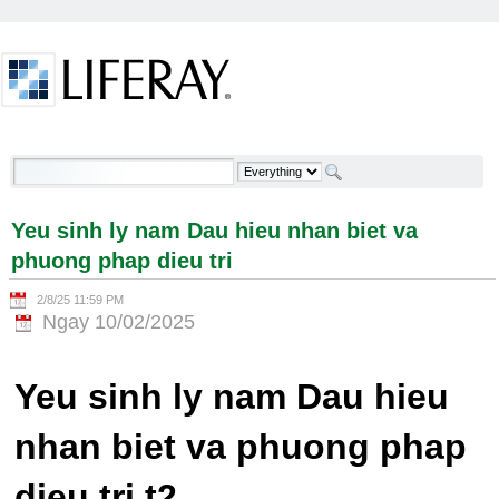
Skip to Content
Yeu sinh ly nam Dau hieu nhan biet va phuong phap
dieu tri - Welcome
Yeu sinh ly nam Dau hieu nhan biet va
phuong phap dieu tri
2/8/25 11:59 PM
Ngay 10/02/2025
Yeu sinh ly nam Dau hieu
nhan biet va phuong phap
dieu tri t2