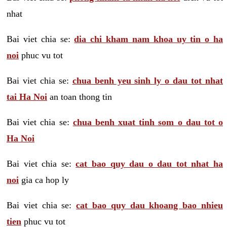
nhat
Bai viet chia se:
dia chi kham nam khoa uy tin o ha
noi
phuc vu tot
Bai viet chia se:
chua benh yeu sinh ly o dau tot nhat
tai Ha Noi
an toan thong tin
Bai viet chia se:
chua benh xuat tinh som o dau tot o
Ha Noi
Bai viet chia se:
cat bao quy dau o dau tot nhat ha
noi
gia ca hop ly
Bai viet chia se:
cat bao quy dau khoang bao nhieu
tien
phuc vu tot