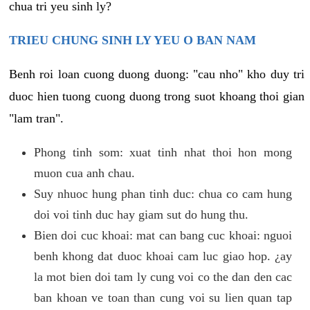
chua tri yeu sinh ly?
TRIEU CHUNG SINH LY YEU O BAN NAM
Benh roi loan cuong duong duong: "cau nho" kho duy tri
duoc hien tuong cuong duong trong suot khoang thoi gian
"lam tran".
Phong tinh som: xuat tinh nhat thoi hon mong
muon cua anh chau.
Suy nhuoc hung phan tinh duc: chua co cam hung
doi voi tinh duc hay giam sut do hung thu.
Bien doi cuc khoai: mat can bang cuc khoai: nguoi
benh khong dat duoc khoai cam luc giao hop. ¿ay
la mot bien doi tam ly cung voi co the dan den cac
ban khoan ve toan than cung voi su lien quan tap