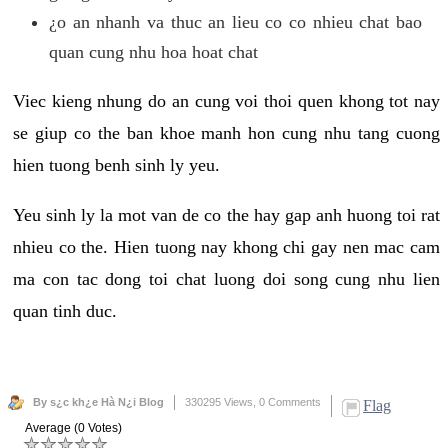
¿o an nhanh va thuc an lieu co co nhieu chat bao
quan cung nhu hoa hoat chat
Viec kieng nhung do an cung voi thoi quen khong tot nay
se giup co the ban khoe manh hon cung nhu tang cuong
hien tuong benh sinh ly yeu.
Yeu sinh ly la mot van de co the hay gap anh huong toi rat
nhieu co the. Hien tuong nay khong chi gay nen mac cam
ma con tac dong toi chat luong doi song cung nhu lien
quan tinh duc.
By s¿c kh¿e Hà N¿i Blog
330295 Views,
0 Comments
Flag
Average (0 Votes)