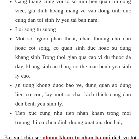
Cang thang cung voi lo so moi lien quan toi cong
viec, gia dinh hoang mang ve van dong tinh duc
cung dan toi sinh ly yeu tai ban nam.
Loi song tu suong
Mot so nguoi phau thuat, chan thuong cho dau
hoac cot song, co quan sinh duc hoac su dung
khang sinh Trong thoi gian qua cao vi du thuoc da
day, khang sinh an than¿ co the mac benh yeu sinh
ly cao.
¿n uong khong duoc bao ve, dung quan ao dung
lieu co con, lay mot so chat kich thich cung dan
den benh yeu sinh ly.
Tiep xuc cung nhu tiep nhan kham trong moi
truong thi co chua dinh duong xuat xa, doc hai¿
Bai viet chia se:
phong kham tu nhan ha noi
dich vu tot