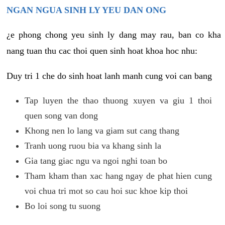
NGAN NGUA SINH LY YEU DAN ONG
¿e phong chong yeu sinh ly dang may rau, ban co kha
nang tuan thu cac thoi quen sinh hoat khoa hoc nhu:
Duy tri 1 che do sinh hoat lanh manh cung voi can bang
Tap luyen the thao thuong xuyen va giu 1 thoi
quen song van dong
Khong nen lo lang va giam sut cang thang
Tranh uong ruou bia va khang sinh la
Gia tang giac ngu va ngoi nghi toan bo
Tham kham than xac hang ngay de phat hien cung
voi chua tri mot so cau hoi suc khoe kip thoi
Bo loi song tu suong