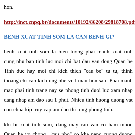
hon.
http://inct.cnpq.br/documents/10192/86208/29818708.pd
BENH XUAT TINH SOM LA CAN BENH GI?
benh xuat tinh som la hien tuong phai manh xuat tinh
cung nhu ban tinh luc moi chi bat dau van dong Quan he
Tinh duc hay moi chi kich thich "cau be" tu tu, thinh
thoang chi can kich ung nhe vi 1 mau hon sau. Phai manh
mac phai tinh trang nay se phong tinh duoi luc xam nhap
dang nhap am dao sau 1 phut. Nhieu tinh huong duong vat
con chua kip truy cap am dao thi tung phong tinh.
khi bi xuat tinh som, dang may rau van co ham muon
Quan he vo chong, "cau nho" co kha nang cuong duong