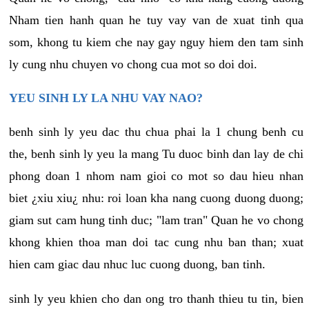
Nham tien hanh quan he tuy vay van de xuat tinh qua
som, khong tu kiem che nay gay nguy hiem den tam sinh
ly cung nhu chuyen vo chong cua mot so doi doi.
YEU SINH LY LA NHU VAY NAO?
benh sinh ly yeu dac thu chua phai la 1 chung benh cu
the, benh sinh ly yeu la mang Tu duoc binh dan lay de chi
phong doan 1 nhom nam gioi co mot so dau hieu nhan
biet ¿xiu xiu¿ nhu: roi loan kha nang cuong duong duong;
giam sut cam hung tinh duc; "lam tran" Quan he vo chong
khong khien thoa man doi tac cung nhu ban than; xuat
hien cam giac dau nhuc luc cuong duong, ban tinh.
sinh ly yeu khien cho dan ong tro thanh thieu tu tin, bien