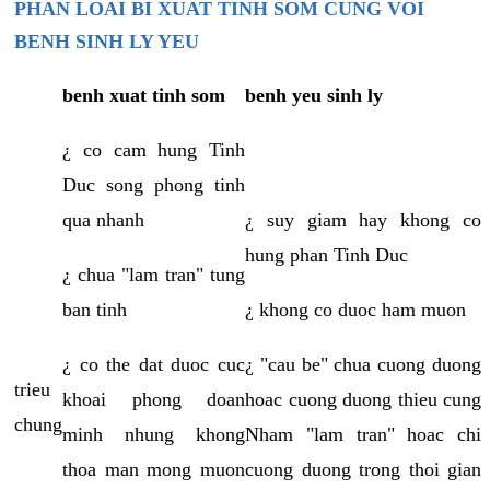
PHAN LOAI BI XUAT TINH SOM CUNG VOI
BENH SINH LY YEU
benh xuat tinh som
benh yeu sinh ly
¿ co cam hung Tinh
Duc song phong tinh
qua nhanh
¿ suy giam hay khong co
hung phan Tinh Duc
¿ chua "lam tran" tung
ban tinh
¿ khong co duoc ham muon
¿ co the dat duoc cuc
¿ "cau be" chua cuong duong
trieu
khoai phong doan
hoac cuong duong thieu cung
chung
minh nhung khong
Nham "lam tran" hoac chi
thoa man mong muon
cuong duong trong thoi gian