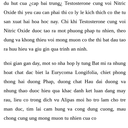
du hut cua ¿cap bai trung¿ Testosterone cung voi Nitric
Oxide thi yeu cau can phai thi co ly le kich thich co the tu
san xuat hai hoa hoc nay. Chi khi Testosterone cung voi
Nitric Oxide duoc tao ra mot phuong phap tu nhien, theo
dung va khong thieu voi mong muon co the thi bat dau tao
ra huu hieu va giu gin qua trinh an ninh.
thoi gian gan day, mot so nha hop ly tung Bat mi ra nhung
hoat chat dac biet la Eurycoma Longifolia, chiet phong
thong hai duong Phap, duong chat Hau dai duong va
nhung thao duoc hieu qua khac danh ket luan dang may
rau, lieu co trong dich vu Alipas moi ho tro lam cho tre
man duc, tim lai cam hung va cong dung cuong, mau
chong cung ung mong muon tu nhien cua co