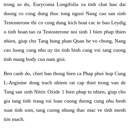
trong so do, Eurycoma Longifolia va tinh chat hau dai
duong co cong dung thuc tong nguoi Nang cao san sinh
Testosterone thi co cong dung kich hoat cac te bao Leydig
o tinh hoan tao ra Testosterone noi sinh 1 bien phap thien
nhien, giup cho Tang hung phan Quan he vo chong, Nang
cao luong cung nhu uy tin tinh binh cung voi tang cuong
tinh mang body cua nam gioi.
Ben canh do, chiet ban thong bien ca Phap phoi hop Cung
L-Arginine dong trach nhiem rat cap thiet trong van de
Tang san sinh Nitric Oxide 1 bien phap tu nhien, giup cho
gia tang tinh trang roi loan cuong duong cung nhu benh
xuat tinh som, tang cuong nhung thac mac ve tinh menh
tim mach.