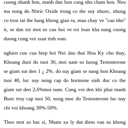
cuong nhanh hon, manh dan hon cung nhu cham hon. Neu
ma nong do Nitric Oxide trong co the suy nhuoc, nhung
co tron tai the hang khong gian ra, mau chay ve "cau nho"
it, se dan toi mot so cau hoi ve roi loan kha nang cuong
duong cung voi xuat tinh som.
nghien cuu cua hiep hoi Noi dao thai Hoa Ky cho thay,
Khoang duoi do tuoi 30, moi nam so luong Testosterone
se giam sut den 1 ¿ 2%. do suy giam se nang hon Khoang
tuoi 40, luc nay nong cap do hormone sinh duc co the
giam sut den 2,6%moi nam. Cung voi den khi phai manh
Buoc truy cap tuoi 50, nong muc do Testosterone luc nay
chi voi khoang 30%-50%.
Theo mot so bac si, Nham xu ly dut diem van su khong