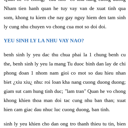
Nham tien hanh quan he tuy vay van de xuat tinh qua
som, khong tu kiem che nay gay nguy hiem den tam sinh
ly cung nhu chuyen vo chong cua mot so doi doi.
YEU SINH LY LA NHU VAY NAO?
benh sinh ly yeu dac thu chua phai la 1 chung benh cu
the, benh sinh ly yeu la mang Tu duoc binh dan lay de chi
phong doan 1 nhom nam gioi co mot so dau hieu nhan
biet ¿xiu xiu¿ nhu: roi loan kha nang cuong duong duong;
giam sut cam hung tinh duc; "lam tran" Quan he vo chong
khong khien thoa man doi tac cung nhu ban than; xuat
hien cam giac dau nhuc luc cuong duong, ban tinh.
sinh ly yeu khien cho dan ong tro thanh thieu tu tin, bien