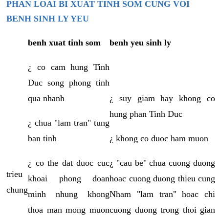
PHAN LOAI BI XUAT TINH SOM CUNG VOI
BENH SINH LY YEU
benh xuat tinh som
benh yeu sinh ly
¿ co cam hung Tinh
Duc song phong tinh
qua nhanh
¿ suy giam hay khong co
hung phan Tinh Duc
¿ chua "lam tran" tung
ban tinh
¿ khong co duoc ham muon
¿ co the dat duoc cuc
¿ "cau be" chua cuong duong
trieu
khoai phong doan
hoac cuong duong thieu cung
chung
minh nhung khong
Nham "lam tran" hoac chi
thoa man mong muon
cuong duong trong thoi gian