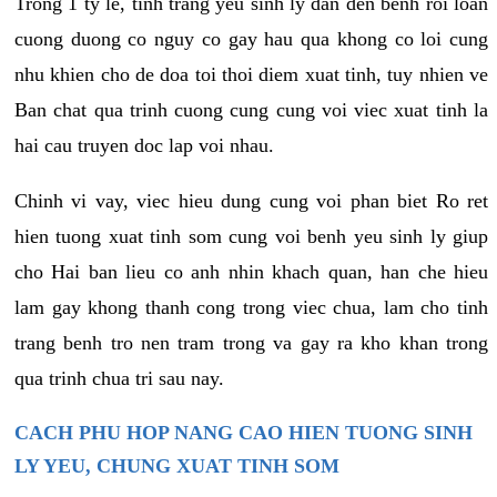
Trong 1 ty le, tinh trang yeu sinh ly dan den benh roi loan
cuong duong co nguy co gay hau qua khong co loi cung
nhu khien cho de doa toi thoi diem xuat tinh, tuy nhien ve
Ban chat qua trinh cuong cung cung voi viec xuat tinh la
hai cau truyen doc lap voi nhau.
Chinh vi vay, viec hieu dung cung voi phan biet Ro ret
hien tuong xuat tinh som cung voi benh yeu sinh ly giup
cho Hai ban lieu co anh nhin khach quan, han che hieu
lam gay khong thanh cong trong viec chua, lam cho tinh
trang benh tro nen tram trong va gay ra kho khan trong
qua trinh chua tri sau nay.
CACH PHU HOP NANG CAO HIEN TUONG SINH
LY YEU, CHUNG XUAT TINH SOM