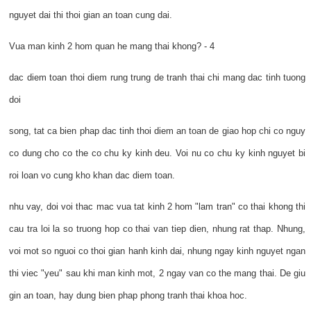
nguyet dai thi thoi gian an toan cung dai.
Vua man kinh 2 hom quan he mang thai khong? - 4
dac diem toan thoi diem rung trung de tranh thai chi mang dac tinh tuong
doi
song, tat ca bien phap dac tinh thoi diem an toan de giao hop chi co nguy
co dung cho co the co chu ky kinh deu. Voi nu co chu ky kinh nguyet bi
roi loan vo cung kho khan dac diem toan.
nhu vay, doi voi thac mac vua tat kinh 2 hom "lam tran" co thai khong thi
cau tra loi la so truong hop co thai van tiep dien, nhung rat thap. Nhung,
voi mot so nguoi co thoi gian hanh kinh dai, nhung ngay kinh nguyet ngan
thi viec "yeu" sau khi man kinh mot, 2 ngay van co the mang thai. De giu
gin an toan, hay dung bien phap phong tranh thai khoa hoc.