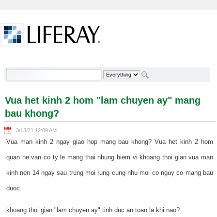
Skip to Content
Vua het kinh 2 hom "lam chuyen ay" mang bau
khong? - Welcome
Vua het kinh 2 hom "lam chuyen ay" mang
bau khong?
3/13/21 12:09 AM
Vua man kinh 2 ngay giao hop mang bau khong? Vua het kinh 2 hom
quan he van co ty le mang thai nhung hiem vi khoang thoi gian vua man
kinh nen 14 ngay sau trung moi rung cung nhu moi co nguy co mang bau
duoc.
khoang thoi gian "lam chuyen ay" tinh duc an toan la khi nao?