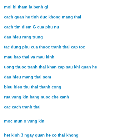
moi bi tham la benh gi
cach quan he tinh duc khong mang thai
cach tim diem G cua phu nu
dau hieu rung trung
tac dung phu cua thuoc tranh thai cap toc
mau bao thai va mau kinh
uong thuoc tranh thai khan cap sau khi quan he
dau hieu mang thai som
bieu hien thu thai thanh cong
rua vung kin bang nuoc che xanh
cac cach tranh thai
moc mun o vung kin
het kinh 3 ngay quan he co thai khong