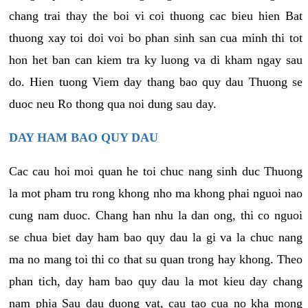
chang trai thay the boi vi coi thuong cac bieu hien Bat
thuong xay toi doi voi bo phan sinh san cua minh thi tot
hon het ban can kiem tra ky luong va di kham ngay sau
do. Hien tuong Viem day thang bao quy dau Thuong se
duoc neu Ro thong qua noi dung sau day.
DAY HAM BAO QUY DAU
Cac cau hoi moi quan he toi chuc nang sinh duc Thuong
la mot pham tru rong khong nho ma khong phai nguoi nao
cung nam duoc. Chang han nhu la dan ong, thi co nguoi
se chua biet day ham bao quy dau la gi va la chuc nang
ma no mang toi thi co that su quan trong hay khong. Theo
phan tich, day ham bao quy dau la mot kieu day chang
nam phia Sau dau duong vat, cau tao cua no kha mong