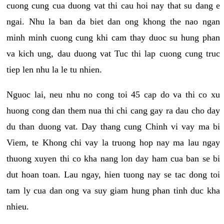
cuong cung cua duong vat thi cau hoi nay that su dang e
ngai. Nhu la ban da biet dan ong khong the nao ngan
minh minh cuong cung khi cam thay duoc su hung phan
va kich ung, dau duong vat Tuc thi lap cuong cung truc
tiep len nhu la le tu nhien.
Nguoc lai, neu nhu no cong toi 45 cap do va thi co xu
huong cong dan them nua thi chi cang gay ra dau cho day
du than duong vat. Day thang cung Chinh vi vay ma bi
Viem, te Khong chi vay la truong hop nay ma lau ngay
thuong xuyen thi co kha nang lon day ham cua ban se bi
dut hoan toan. Lau ngay, hien tuong nay se tac dong toi
tam ly cua dan ong va suy giam hung phan tinh duc kha
nhieu.