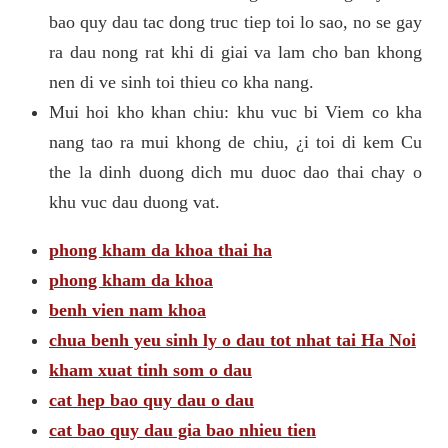
bao quy dau tac dong truc tiep toi lo sao, no se gay
ra dau nong rat khi di giai va lam cho ban khong
nen di ve sinh toi thieu co kha nang.
Mui hoi kho khan chiu: khu vuc bi Viem co kha
nang tao ra mui khong de chiu, ¿i toi di kem Cu
the la dinh duong dich mu duoc dao thai chay o
khu vuc dau duong vat.
phong kham da khoa thai ha
phong kham da khoa
benh vien nam khoa
chua benh yeu sinh ly o dau tot nhat tai Ha Noi
kham xuat tinh som o dau
cat hep bao quy dau o dau
cat bao quy dau gia bao nhieu tien