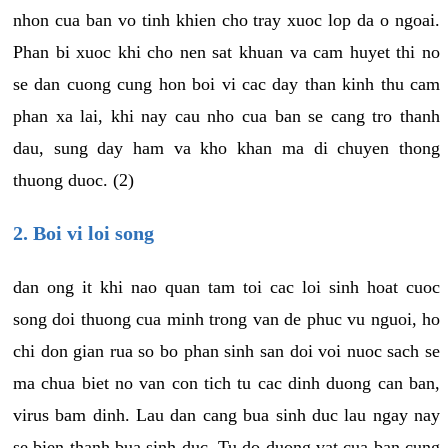
nhon cua ban vo tinh khien cho tray xuoc lop da o ngoai.
Phan bi xuoc khi cho nen sat khuan va cam huyet thi no
se dan cuong cung hon boi vi cac day than kinh thu cam
phan xa lai, khi nay cau nho cua ban se cang tro thanh
dau, sung day ham va kho khan ma di chuyen thong
thuong duoc. (2)
2. Boi vi loi song
dan ong it khi nao quan tam toi cac loi sinh hoat cuoc
song doi thuong cua minh trong van de phuc vu nguoi, ho
chi don gian rua so bo phan sinh san doi voi nuoc sach se
ma chua biet no van con tich tu cac dinh duong can ban,
virus bam dinh. Lau dan cang bua sinh duc lau ngay nay
se bien thanh bua sinh duc, Tu do duong vat cua ban cung