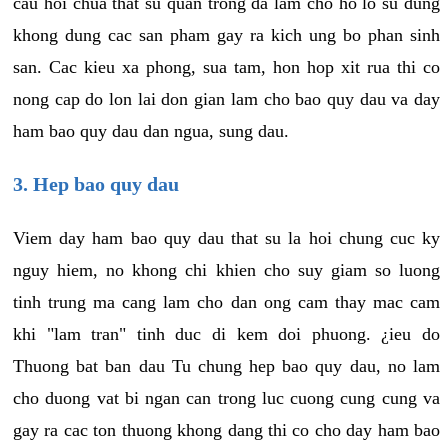
cau hoi chua that su quan trong da lam cho ho lo su dung
khong dung cac san pham gay ra kich ung bo phan sinh
san. Cac kieu xa phong, sua tam, hon hop xit rua thi co
nong cap do lon lai don gian lam cho bao quy dau va day
ham bao quy dau dan ngua, sung dau.
3. Hep bao quy dau
Viem day ham bao quy dau that su la hoi chung cuc ky
nguy hiem, no khong chi khien cho suy giam so luong
tinh trung ma cang lam cho dan ong cam thay mac cam
khi "lam tran" tinh duc di kem doi phuong. ¿ieu do
Thuong bat ban dau Tu chung hep bao quy dau, no lam
cho duong vat bi ngan can trong luc cuong cung cung va
gay ra cac ton thuong khong dang thi co cho day ham bao