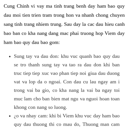
Cung Chinh vi vay ma tinh trang benh day ham bao quy
dau moi tien trien tram trong hon va nhanh chong chuyen
sang tinh trang nhiem trung. Sau day la cac dau hieu canh
bao ban co kha nang dang mac phai truong hop Viem day
ham bao quy dau bao gom:
Sung tay va dau don: khu vuc quanh bao quy dau
se tro thanh sung tay va tao ra dau don khi ban
truc tiep tiep xuc vao phan tiep noi giua dau duong
vat va lop da o ngoai. Con dau cu lau ngay am i
trong vai ba gio, co kha nang la vai ba ngay toi
muc lam cho ban bien mat ngu va nguoi hoan toan
khong con nang so luong.
¿o va nhay cam: khi bi Viem khu vuc day ham bao
quy dau thuong thi co mau do, Thuong man cam