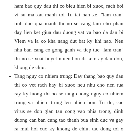
ham bao quy dau thi co bieu hien bi xuoc, rach boi
vi su ma xat manh toi Tu tai nan xe, "lam tran"
tinh duc qua manh thi no se cang lam cho phan
day lien ket giua dau duong vat va bao da dan bi
Viem va la co kha nang dut bat ky khi nao. Neu
nhu ban cang co gong ganh va tiep tuc "lam tran"
thi no se xuat huyet nhieu hon di kem ay dau don,
khong de chiu.
Tang nguy co nhiem trung: Day thang bao quy dau
thi co vet rach hay bi xuoc neu nhu cho nen rua
ray ky luong thi no se tang cuong nguy co nhiem
trung va nhiem trung len nhieu hon. Tu do, cac
virus se don gian tan cong vao phia trong, dinh
duong can ban cung tao thanh bua sinh duc va gay
ra mui hoi cuc ky khong de chiu, tac dong toi o