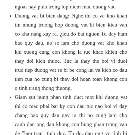
ngoai hay phia trong lop niem mac duong vat.
Duong vat bi bien dang: Nghe thi co ve kho khan
tin nhung truong hop duong vat bi bien kieu van
co kha nang xay ra. ¿ieu do bat nguon Tu day ham
bao quy dau, no se lam cho duong vat kho khan
khi cuong cung con khong la tuc khac khien cho
thay doi kich thuoc. Tuc la thay the boi vi duoi
truc tiep duong vat se bi be cong lai va kich co dau
tien cua no cung bi thay doi hoan toan khong con
o tinh trang thong thuong.
Giam sut hung phan tinh duc: mot khi duong vat
thi co mac phai bat ky con dau tuc nao boi vi day
chang bao quy dau gay ra thi no cung lam cho
canh dan ong dan khong con hung phan trong van
de "lam tran" tinh duc. Tu do, dan ong vo tinh bi