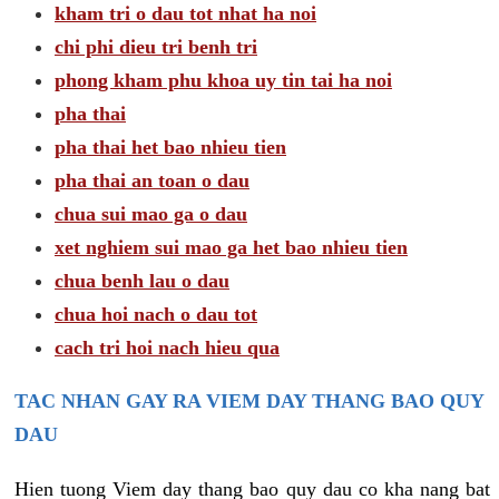
kham tri o dau tot nhat ha noi
chi phi dieu tri benh tri
phong kham phu khoa uy tin tai ha noi
pha thai
pha thai het bao nhieu tien
pha thai an toan o dau
chua sui mao ga o dau
xet nghiem sui mao ga het bao nhieu tien
chua benh lau o dau
chua hoi nach o dau tot
cach tri hoi nach hieu qua
TAC NHAN GAY RA VIEM DAY THANG BAO QUY
DAU
Hien tuong Viem day thang bao quy dau co kha nang bat