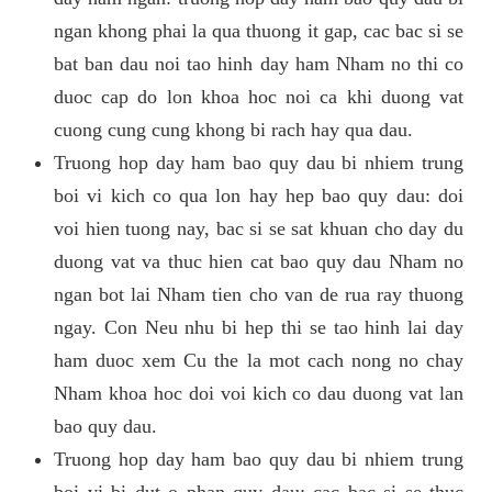
ngan khong phai la qua thuong it gap, cac bac si se
bat ban dau noi tao hinh day ham Nham no thi co
duoc cap do lon khoa hoc noi ca khi duong vat
cuong cung cung khong bi rach hay qua dau.
Truong hop day ham bao quy dau bi nhiem trung
boi vi kich co qua lon hay hep bao quy dau: doi
voi hien tuong nay, bac si se sat khuan cho day du
duong vat va thuc hien cat bao quy dau Nham no
ngan bot lai Nham tien cho van de rua ray thuong
ngay. Con Neu nhu bi hep thi se tao hinh lai day
ham duoc xem Cu the la mot cach nong no chay
Nham khoa hoc doi voi kich co dau duong vat lan
bao quy dau.
Truong hop day ham bao quy dau bi nhiem trung
boi vi bi dut o phan quy dau: cac bac si se thuc