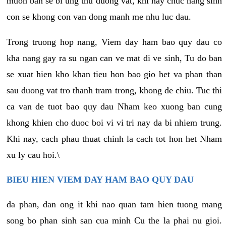
muon ban se bi ung thu duong vat, khi nay chuc nang sinh
con se khong con van dong manh me nhu luc dau.
Trong truong hop nang, Viem day ham bao quy dau co
kha nang gay ra su ngan can ve mat di ve sinh, Tu do ban
se xuat hien kho khan tieu hon bao gio het va phan than
sau duong vat tro thanh tram trong, khong de chiu. Tuc thi
ca van de tuot bao quy dau Nham keo xuong ban cung
khong khien cho duoc boi vi vi tri nay da bi nhiem trung.
Khi nay, cach phau thuat chinh la cach tot hon het Nham
xu ly cau hoi.\
BIEU HIEN VIEM DAY HAM BAO QUY DAU
da phan, dan ong it khi nao quan tam hien tuong mang
song bo phan sinh san cua minh Cu the la phai nu gioi.