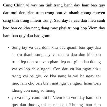
Cung Chinh vi vay ma tinh trang benh day ham bao quy
dau moi tien trien tram trong hon va nhanh chong chuyen
sang tinh trang nhiem trung. Sau day la cac dau hieu canh
bao ban co kha nang dang mac phai truong hop Viem day
ham bao quy dau bao gom:
Sung tay va dau don: khu vuc quanh bao quy dau
se tro thanh sung tay va tao ra dau don khi ban
truc tiep tiep xuc vao phan tiep noi giua dau duong
vat va lop da o ngoai. Con dau cu lau ngay am i
trong vai ba gio, co kha nang la vai ba ngay toi
muc lam cho ban bien mat ngu va nguoi hoan toan
khong con nang so luong.
¿o va nhay cam: khi bi Viem khu vuc day ham bao
quy dau thuong thi co mau do, Thuong man cam