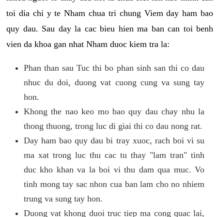
toi dia chi y te Nham chua tri chung Viem day ham bao
quy dau. Sau day la cac bieu hien ma ban can toi benh
vien da khoa gan nhat Nham duoc kiem tra la:
Phan than sau Tuc thi bo phan sinh san thi co dau
nhuc du doi, duong vat cuong cung va sung tay
hon.
Khong the nao keo mo bao quy dau chay nhu la
thong thuong, trong luc di giai thi co dau nong rat.
Day ham bao quy dau bi tray xuoc, rach boi vi su
ma xat trong luc thu cac tu thay "lam tran" tinh
duc kho khan va la boi vi thu dam qua muc. Vo
tinh mong tay sac nhon cua ban lam cho no nhiem
trung va sung tay hon.
Duong vat khong duoi truc tiep ma cong quac lai,