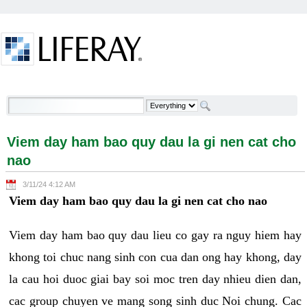
Skip to Content
Viem day ham bao quy dau la gi nen cat cho nao -
Welcome
Viem day ham bao quy dau la gi nen cat cho
nao
3/11/24 4:12 AM
Viem day ham bao quy dau la gi nen cat cho nao
Viem day ham bao quy dau lieu co gay ra nguy hiem hay
khong toi chuc nang sinh con cua dan ong hay khong, day
la cau hoi duoc giai bay soi moc tren day nhieu dien dan,
cac group chuyen ve mang song sinh duc Noi chung. Cac