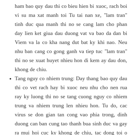
ham bao quy dau thi co bieu hien bi xuoc, rach boi
vi su ma xat manh toi Tu tai nan xe, "lam tran"
tinh duc qua manh thi no se cang lam cho phan
day lien ket giua dau duong vat va bao da dan bi
Viem va la co kha nang dut bat ky khi nao. Neu
nhu ban cang co gong ganh va tiep tuc "lam tran"
thi no se xuat huyet nhieu hon di kem ay dau don,
khong de chiu.
Tang nguy co nhiem trung: Day thang bao quy dau
thi co vet rach hay bi xuoc neu nhu cho nen rua
ray ky luong thi no se tang cuong nguy co nhiem
trung va nhiem trung len nhieu hon. Tu do, cac
virus se don gian tan cong vao phia trong, dinh
duong can ban cung tao thanh bua sinh duc va gay
ra mui hoi cuc ky khong de chiu, tac dong toi o