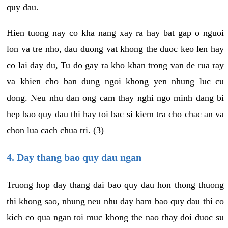
quy dau.
Hien tuong nay co kha nang xay ra hay bat gap o nguoi
lon va tre nho, dau duong vat khong the duoc keo len hay
co lai day du, Tu do gay ra kho khan trong van de rua ray
va khien cho ban dung ngoi khong yen nhung luc cu
dong. Neu nhu dan ong cam thay nghi ngo minh dang bi
hep bao quy dau thi hay toi bac si kiem tra cho chac an va
chon lua cach chua tri. (3)
4. Day thang bao quy dau ngan
Truong hop day thang dai bao quy dau hon thong thuong
thi khong sao, nhung neu nhu day ham bao quy dau thi co
kich co qua ngan toi muc khong the nao thay doi duoc su