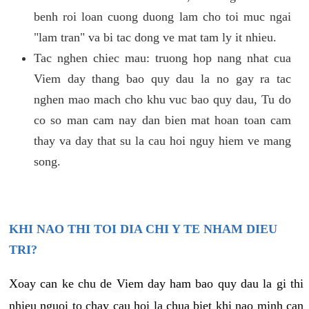
benh roi loan cuong duong lam cho toi muc ngai
"lam tran" va bi tac dong ve mat tam ly it nhieu.
Tac nghen chiec mau: truong hop nang nhat cua
Viem day thang bao quy dau la no gay ra tac
nghen mao mach cho khu vuc bao quy dau, Tu do
co so man cam nay dan bien mat hoan toan cam
thay va day that su la cau hoi nguy hiem ve mang
song.
KHI NAO THI TOI DIA CHI Y TE NHAM DIEU
TRI?
Xoay can ke chu de Viem day ham bao quy dau la gi thi
nhieu nguoi to chay cau hoi la chua biet khi nao minh can