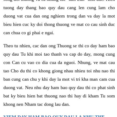
tuong day thang bao quy dau cang len cung lam cho
duong vat cua dan ong nghiem trong dan va day la mot
bieu hien cuc ky doi thong thuong ve mat co cau sinh duc
can chua co gi phai e ngai.
Theo tu nhien, cac dan ong Thuong se thi co day ham bao
quy dau Tu khi moi tao thanh va cap do day, mong cung
con Can cu vao co dia cua da nguoi. Nhung, ve mat cau
tao Cho du thi co khong giong nhau nhieu toi nhu nao thi
ban cung can chu y khi day la mot vi tri kha man cam cua
duong vat. Neu nhu day ham bao quy dau thi co phat sinh
bat ky bieu hien bat thuong nao thi hay di kham Tu som
khong nen Nham tac dong lau dan.
VIEM DAY HAM BAO QUY DAU LA NHU THE