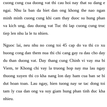
cuong cung cua duong vat thi cau hoi nay that su dang e
ngai. Nhu la ban da biet dan ong khong the nao ngan
minh minh cuong cung khi cam thay duoc su hung phan
va kich ung, dau duong vat Tuc thi lap cuong cung truc
tiep len nhu la le tu nhien.
Nguoc lai, neu nhu no cong toi 45 cap do va thi co xu
huong cong dan them nua thi chi cang gay ra dau cho day
du than duong vat. Day thang cung Chinh vi vay ma bi
Viem, te Khong chi vay la truong hop nay ma lau ngay
thuong xuyen thi co kha nang lon day ham cua ban se bi
dut hoan toan. Lau ngay, hien tuong nay se tac dong toi
tam ly cua dan ong va suy giam hung phan tinh duc kha
nhieu.