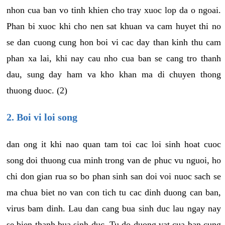
nhon cua ban vo tinh khien cho tray xuoc lop da o ngoai.
Phan bi xuoc khi cho nen sat khuan va cam huyet thi no
se dan cuong cung hon boi vi cac day than kinh thu cam
phan xa lai, khi nay cau nho cua ban se cang tro thanh
dau, sung day ham va kho khan ma di chuyen thong
thuong duoc. (2)
2. Boi vi loi song
dan ong it khi nao quan tam toi cac loi sinh hoat cuoc
song doi thuong cua minh trong van de phuc vu nguoi, ho
chi don gian rua so bo phan sinh san doi voi nuoc sach se
ma chua biet no van con tich tu cac dinh duong can ban,
virus bam dinh. Lau dan cang bua sinh duc lau ngay nay
se bien thanh bua sinh duc, Tu do duong vat cua ban cung