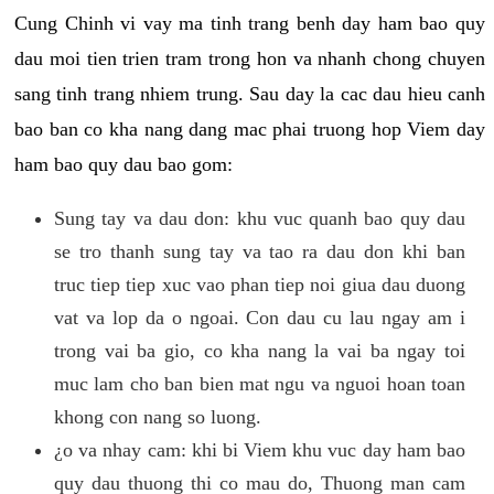
Cung Chinh vi vay ma tinh trang benh day ham bao quy
dau moi tien trien tram trong hon va nhanh chong chuyen
sang tinh trang nhiem trung. Sau day la cac dau hieu canh
bao ban co kha nang dang mac phai truong hop Viem day
ham bao quy dau bao gom:
Sung tay va dau don: khu vuc quanh bao quy dau
se tro thanh sung tay va tao ra dau don khi ban
truc tiep tiep xuc vao phan tiep noi giua dau duong
vat va lop da o ngoai. Con dau cu lau ngay am i
trong vai ba gio, co kha nang la vai ba ngay toi
muc lam cho ban bien mat ngu va nguoi hoan toan
khong con nang so luong.
¿o va nhay cam: khi bi Viem khu vuc day ham bao
quy dau thuong thi co mau do, Thuong man cam