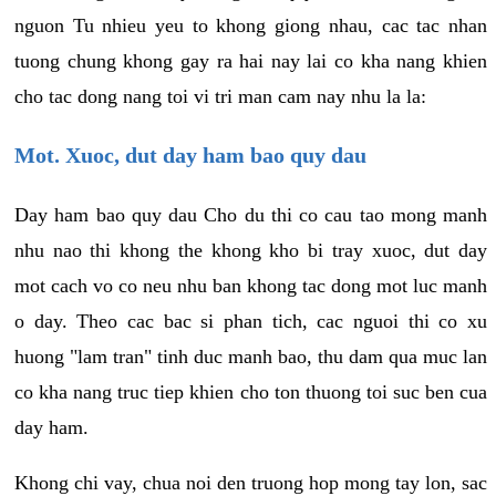
nguon Tu nhieu yeu to khong giong nhau, cac tac nhan
tuong chung khong gay ra hai nay lai co kha nang khien
cho tac dong nang toi vi tri man cam nay nhu la la:
Mot. Xuoc, dut day ham bao quy dau
Day ham bao quy dau Cho du thi co cau tao mong manh
nhu nao thi khong the khong kho bi tray xuoc, dut day
mot cach vo co neu nhu ban khong tac dong mot luc manh
o day. Theo cac bac si phan tich, cac nguoi thi co xu
huong "lam tran" tinh duc manh bao, thu dam qua muc lan
co kha nang truc tiep khien cho ton thuong toi suc ben cua
day ham.
Khong chi vay, chua noi den truong hop mong tay lon, sac