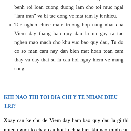
benh roi loan cuong duong lam cho toi muc ngai
"lam tran" va bi tac dong ve mat tam ly it nhieu.
Tac nghen chiec mau: truong hop nang nhat cua
Viem day thang bao quy dau la no gay ra tac
nghen mao mach cho khu vuc bao quy dau, Tu do
co so man cam nay dan bien mat hoan toan cam
thay va day that su la cau hoi nguy hiem ve mang
song.
KHI NAO THI TOI DIA CHI Y TE NHAM DIEU
TRI?
Xoay can ke chu de Viem day ham bao quy dau la gi thi
nhieu nguoi to chay cau hoi la chua biet khi nao minh can